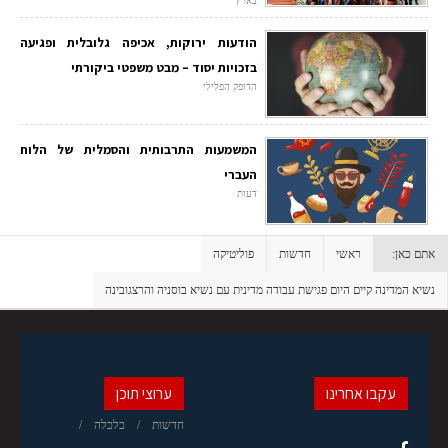
בארץ
הודעות ירוקות, אכיפה גלובלית ופגיעה
בזכויות יסוד – מבט משפטי ביקורתי
הדופק הפלילי
המשמעות התרבותית והסמלית של הלוח
העברי
דעות
אתם כאן:
ראשי
חדשות
פוליטיקה
נשיא המדינה קיים היום פגישת עבודה מדינית עם נשיא בוסניה והרצגובינה
עקבו אחרינו
ערוצי תוכן
חדשות
כלכלה