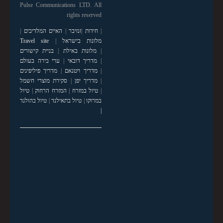
Pulse Communications LTD. All
rights reserved
|
חידות
|
זנזיבר
|
האיים המלדיבים
|
מלונות בישראל
|
Travel site
|
מלונות באילת
|
בניית קישורים
|
מדריך דובאי
|
ערי בירה בעולם
|
מדריך ויטנאם
|
מדריך פיליפינים
|
מדריך יפן
|
סקירת מוצרי חשמל
|
טיול במזרח
|
המזרח הרחוק
|
טיול
במרוקו
|
טיול בתאילנד
|
טיול בהולנד
|