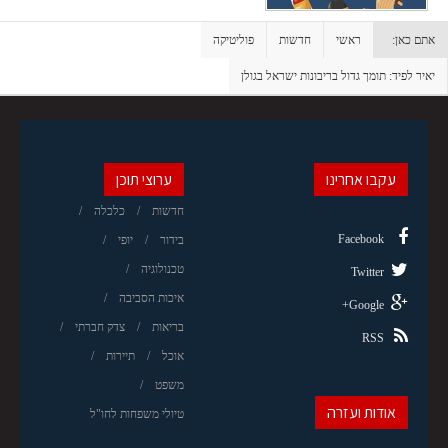
אתם כאן:
ראשי
חדשות
פוליטיקה
יאיר לפיד: תומך גדול בריבונות ישראל בגולן
עקבו אחרינו
ערוצי תוכן
חדשות
כלכלה
Facebook
בידור
יופי
טכנולוגיה
Twitter
איכות הסביבה
Google+
בריאות
צדק חברתי
RSS
אוכל
תיירות
משפט
אודות ועזרה
טיולי משפחות לחו"ל