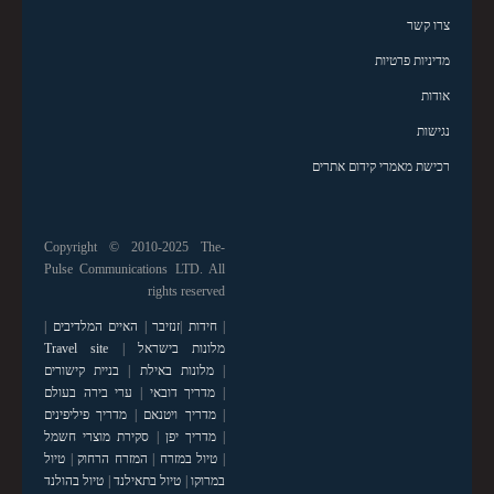
צרו קשר
מדיניות פרטיות
אודות
נגישות
רכישת מאמרי קידום אתרים
Copyright © 2010-2025 The-
Pulse Communications LTD. All
rights reserved
|
חידות
|
זנזיבר
|
האיים המלדיבים
|
מלונות בישראל
|
Travel site
|
מלונות באילת
|
בניית קישורים
|
מדריך דובאי
|
ערי בירה בעולם
|
מדריך ויטנאם
|
מדריך פיליפינים
|
מדריך יפן
|
סקירת מוצרי חשמל
|
טיול במזרח
|
המזרח הרחוק
|
טיול
במרוקו
|
טיול בתאילנד
|
טיול בהולנד