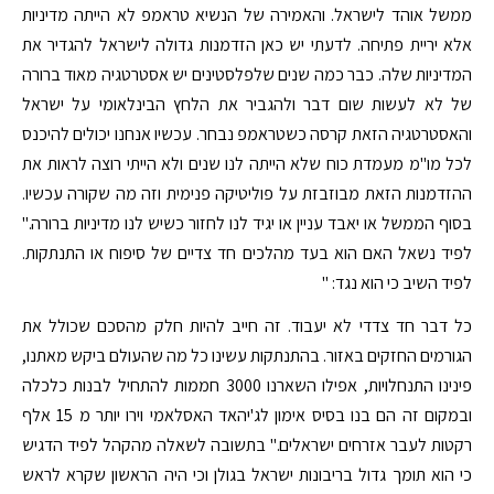
ממשל אוהד לישראל. והאמירה של הנשיא טראמפ לא הייתה מדיניות
אלא יריית פתיחה. לדעתי יש כאן הזדמנות גדולה לישראל להגדיר את
המדיניות שלה. כבר כמה שנים שלפלסטינים יש אסטרטגיה מאוד ברורה
של לא לעשות שום דבר ולהגביר את הלחץ הבינלאומי על ישראל
והאסטרטגיה הזאת קרסה כשטראמפ נבחר. עכשיו אנחנו יכולים להיכנס
לכל מו"מ מעמדת כוח שלא הייתה לנו שנים ולא הייתי רוצה לראות את
ההזדמנות הזאת מבוזבזת על פוליטיקה פנימית וזה מה שקורה עכשיו.
בסוף הממשל או יאבד עניין או יגיד לנו לחזור כשיש לנו מדיניות ברורה."
לפיד נשאל האם הוא בעד מהלכים חד צדיים של סיפוח או התנתקות.
לפיד השיב כי הוא נגד: "
כל דבר חד צדדי לא יעבוד. זה חייב להיות חלק מהסכם שכולל את
הגורמים החזקים באזור. בהתנתקות עשינו כל מה שהעולם ביקש מאתנו,
פינינו התנחלויות, אפילו השארנו 3000 חממות להתחיל לבנות כלכלה
ובמקום זה הם בנו בסיס אימון לג'יהאד האסלאמי וירו יותר מ 15 אלף
רקטות לעבר אזרחים ישראלים." בתשובה לשאלה מהקהל לפיד הדגיש
כי הוא תומך גדול בריבונות ישראל בגולן וכי היה הראשון שקרא לראש