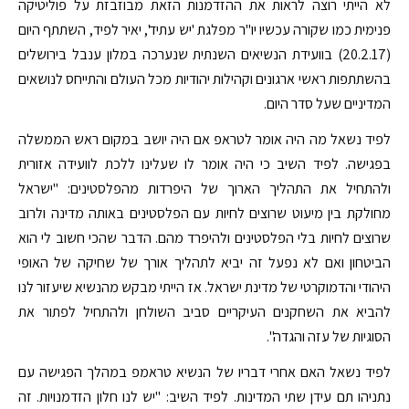
לא הייתי רוצה לראות את ההזדמנות הזאת מבוזבזת על פוליטיקה
פנימית כמו שקורה עכשיו יו"ר מפלגת 'יש עתיד', יאיר לפיד, השתתף היום
(20.2.17) בוועידת הנשיאים השנתית שנערכה במלון ענבל בירושלים
בהשתתפות ראשי ארגונים וקהילות יהודיות מכל העולם והתייחס לנושאים
המדיניים שעל סדר היום.
לפיד נשאל מה היה אומר לטראפ אם היה יושב במקום ראש הממשלה
בפגישה. לפיד השיב כי היה אומר לו שעלינו ללכת לוועידה אזורית
ולהתחיל את התהליך הארוך של היפרדות מהפלסטינים: "ישראל
מחולקת בין מיעוט שרוצים לחיות עם הפלסטינים באותה מדינה ולרוב
שרוצים לחיות בלי הפלסטינים ולהיפרד מהם. הדבר שהכי חשוב לי הוא
הביטחון ואם לא נפעל זה יביא לתהליך אורך של שחיקה של האופי
היהודי והדמוקרטי של מדינת ישראל. אז הייתי מבקש מהנשיא שיעזור לנו
להביא את השחקנים העיקריים סביב השולחן ולהתחיל לפתור את
הסוגיות של עזה והגדה".
לפיד נשאל האם אחרי דבריו של הנשיא טראמפ במהלך הפגישה עם
נתניהו תם עידן שתי המדינות. לפיד השיב: "יש לנו חלון הזדמנויות. זה