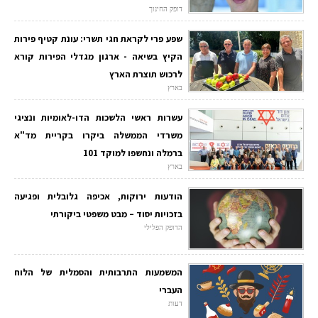
דופק החינוך
שפע פרי לקראת חגי תשרי: עונת קטיף פירות
הקיץ בשיאה - ארגון מגדלי הפירות קורא
לרכוש תוצרת הארץ
בארץ
עשרות ראשי הלשכות הדו-לאומיות ונציגי
משרדי הממשלה ביקרו בקריית מד"א
ברמלה ונחשפו למוקד 101
בארץ
הודעות ירוקות, אכיפה גלובלית ופגיעה
בזכויות יסוד – מבט משפטי ביקורתי
הדופק הפלילי
המשמעות התרבותית והסמלית של הלוח
העברי
דעות