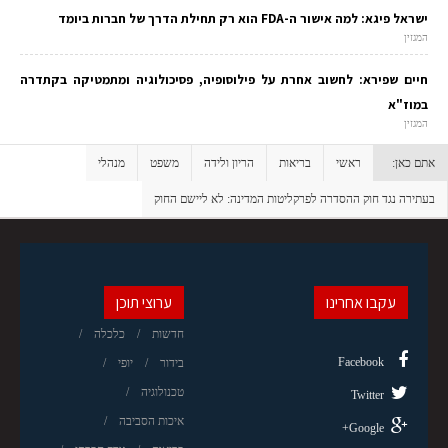
ישראל פיגא: למה אישור ה-FDA הוא רק תחילת הדרך של חברות ביומד
המגזין
חיים שפירא: לחשוב אחרת על פילוסופיה, פסיכולוגיה ומתמטיקה בקתדרה
במוז"א
המגזין
אתם כאן:
ראשי
בריאות
הריון ולידה
משפט
מנהלי
בעתירה נגד חוק ההסדרה לפרקליטות המדינה: לא ליישם החוק
עקבו אחרינו
ערוצי תוכן
חדשות
כלכלה
Facebook
בידור
יופי
טכנולוגיה
Twitter
איכות הסביבה
Google+