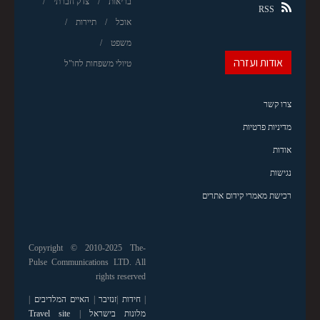
בריאות
צדק חברתי
RSS
אוכל
תיירות
משפט
אודות ועזרה
טיולי משפחות לחו"ל
צרו קשר
מדיניות פרטיות
אודות
נגישות
רכישת מאמרי קידום אתרים
Copyright © 2010-2025 The-
Pulse Communications LTD. All
rights reserved
|
חידות
|
זנזיבר
|
האיים המלדיבים
|
מלונות בישראל
|
Travel site