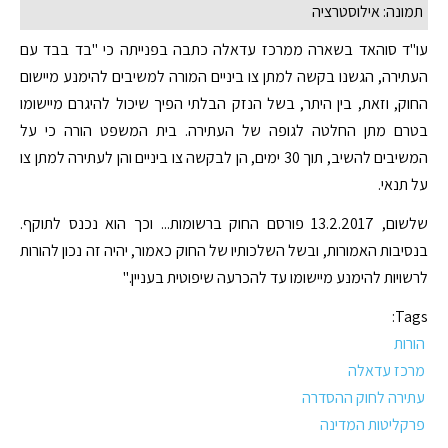
תמונה: אילוסטרציה
עו"ד סוהאד בשארה ממרכז עדאלה כתבה בפנייתה כי "בד בבד עם
העתירה, הגשנו בקשה למתן צו ביניים המורה למשיבים להימנע מיישום
החוק, וזאת, בין היתר, בשל הנזק הבלתי הפיך שיכול להיגרם מיישומו
בטרם מתן החלטה לגופה של העתירה. בית המשפט הורה כי על
המשיבים להשיב, תוך 30 ימים, הן לבקשה צו ביניים והן לעתירה למתן צו
על תנאי.
שלשום, 13.2.2017 פורסם החוק ברשומות... וכך הוא נכנס לתוקף.
בנסיבות האמורות, ובשל השלכותיו של החוק כאמור, יהיה זה נכון להורות
לרשויות להימנע מיישומו עד להכרעה שיפוטית בעניין."
Tags:
הורות
מרכז עדאלה
עתירה לחוק ההסדרה
פרקליטות המדינה