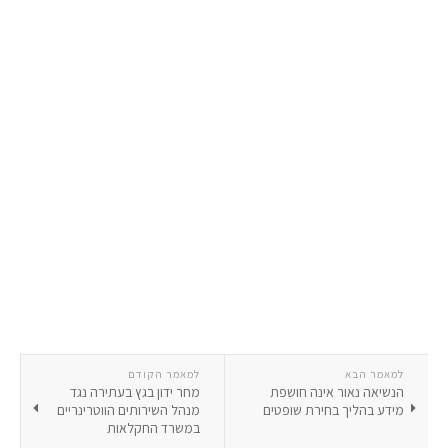
למאמר הבא
למאמר הקודם
​​הנשיאה נאור אינה חושפת
מחר ידון בגץ בעתירה נגד
מידע בהליך בחירת שופטים
מנהל השירותים הווטרינריים
במשרד החקלאות