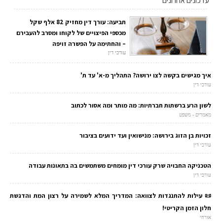
עדכונים אחרונים
תביעה: עורך דין מחזיק 82 אלף שקל
מכספי הפיצויים של לקוחו ומסרב להעבירם
– והחתימה על הפשרה זויפה
עורכי דין
איך מגישים בקשה לצו ירושה? התהליך מ-א' עד ת'
עורכי דין
לשון הרע ברשתות חברתיות: מה מותר ומה אסור לכתוב
מאמרים - משפט
זכויות בן הזוג בירושה: מנישואין ועד ידועים בציבור
עורכי דין
הטכניקה החבויה שרק עורכי דין מומחים משתמשים בה בתאונות עבודה
עורכי דין
📜 עילות להתנגדות לצוואה: המדריך המלא לשמירה על רצון המת והדגשת
חלון הזמן הקריטי!
אזרחי