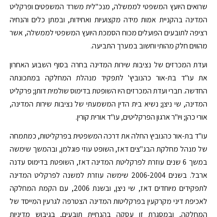
שרואים היועץ המשפטי לממשלה, מנכ"לית משרד המשפטים ופרקליט
המדינה בהקניית אמות מידה מקצועיות ואחידות, ובמתן כלים והנחיה
רציפה לתובעים הפועלים מכוח הסמכת היועץ המשפטי לממשלה, אשר
מהווים חלק מהותי וחשוב במערך התביעה.
ועדת המכרזים של נציבות שירות המדינה בחרה בסוף השבוע האחרון
את עו"ד בת-אור כהנוביץ' לתפקיד מנהלת המחלקה במתכונתה
החדשה. חברי ועדת המכרזים היו השופטת בדימוס שולמית דותן; פרקליט
המדינה, שי ניצן; נשיא בית הדין המשמעתי של נציבות שירות המדינה,
אורי כהן; ויו"ר ארגון הפרקליטים, עו"ד אורית קורין.
עו"ד בת-אור כהנוביץ החלה את דרכה המשפטית בפרקליטות, כמתמחה
של מנהל מחלקת הבג"צים דאז, השופט עוזי פוגלמן, ובהמשך שימשה
במשך 6 שנים עוזרת לפרקליטת המדינה דאז, השופטת בדימוס עדנה
ארבל. בשנים 2006-2004 שימשה עוזרת למשנה לפרקליט המדינה
לתפקידים מיוחדים דאז, שי ניצן, ובשנת 2006, עם הקמת המחלקה
לאכיפת דיני מקרקעין בפרקליטות המדינה הצטרפה לגרעין המייסד של
המחלקה, ובמסגרת זו עסקה בהנחיית תובעים, בגיבוש מדיניות