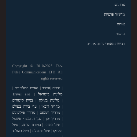
צרו קשר
מדיניות פרטיות
אודות
נגישות
רכישת מאמרי קידום אתרים
Copyright © 2010-2025 The-
Pulse Communications LTD. All
rights reserved
|
חידות
|
זנזיבר
|
האיים המלדיבים
|
מלונות בישראל
|
Travel site
|
מלונות באילת
|
בניית קישורים
|
מדריך דובאי
|
ערי בירה בעולם
|
מדריך ויטנאם
|
מדריך פיליפינים
|
מדריך יפן
|
סקירת מוצרי חשמל
|
טיול במזרח
|
המזרח הרחוק
|
טיול
במרוקו
|
טיול בתאילנד
|
טיול בהולנד
|