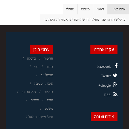
אתם כאן:
ראשי
משפט
מנהלי
פרקליטות המדינה - מחלקה חדשה ויעודית תאכוף דיני מקרקעין
עקבו אחרינו
ערוצי תוכן
חדשות
כלכלה
Facebook
בידור
יופי
טכנולוגיה
Twitter
איכות הסביבה
Google+
בריאות
צדק חברתי
RSS
אוכל
תיירות
משפט
אודות ועזרה
טיולי משפחות לחו"ל