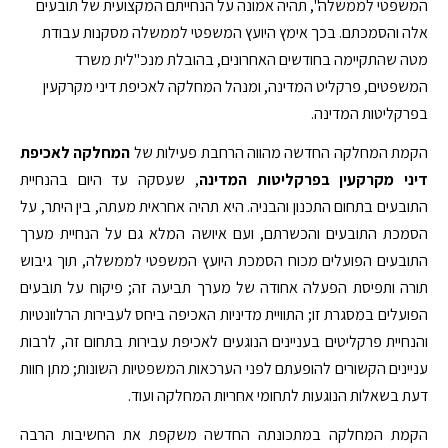
המשפטי לממשלה", תהיה אמונה על הנחייתם המקצועית של תובעים
אלה והסמכתם. בכך אימץ היועץ המשפטי לממשלה מסקנות עבודת
מטה שהתקיימה בחודשים האחרונים, בהובלת מנכ"לית משרד
המשפטים, פרקליט המדינה, ומנהל המחלקה לאכיפת דיני מקרקעין
בפרקליטות המדינה.
הקמת המחלקה החדשה מהווה הרחבת פעילות של
המחלקה לאכיפת
דיני מקרקעין בפרקליטות המדינה
, שעסקה עד היום בהנחיית
התובעים בתחום התכנון והבניה. היא תהיה אחראית מעתה, בין היתר, על
הסמכת התובעים והכשרתם, ועם איושה המלא גם על הנחיית מערך
התובעים הפועלים מכוח הסמכת היועץ המשפטי לממשלה, תוך גיבוש
תורה ותפיסת הפעלה אחודה של מערך תביעה זה; פיקוח על תובעים
הפועלים במסגרת זו; התוויית מדיניות האכיפה ביחס לעבירות הרלוונטיות
והנחיית פרקליטים בעניינים הנוגעים לאכיפת עבירות בתחום זה, לרבות
עניינים הקשורים להופעתם לפני הערכאות המשפטיות השונות; מתן חוות
דעת בשאלות הנוגעות לתחומי אחריות המחלקה ועוד.
הקמת המחלקה במתכונתה החדשה משקפת את החשיבות הרבה