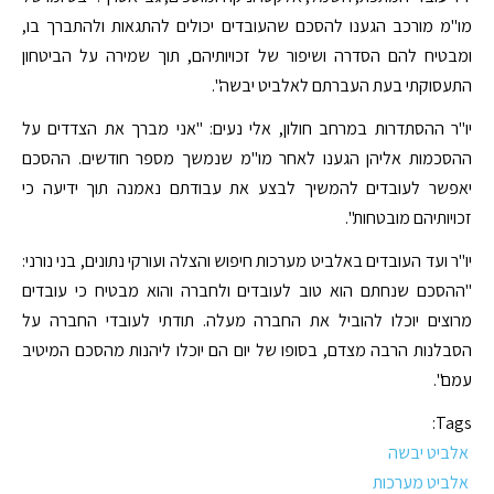
מו"מ מורכב הגענו להסכם שהעובדים יכולים להתגאות ולהתברך בו,
ומבטיח להם הסדרה ושיפור של זכויותיהם, תוך שמירה על הביטחון
התעסוקתי בעת העברתם לאלביט יבשה".
יו"ר ההסתדרות במרחב חולון, אלי נעים: "אני מברך את הצדדים על
ההסכמות אליהן הגענו לאחר מו"מ שנמשך מספר חודשים. ההסכם
יאפשר לעובדים להמשיך לבצע את עבודתם נאמנה תוך ידיעה כי
זכויותיהם מובטחות".
יו"ר ועד העובדים באלביט מערכות חיפוש והצלה ועורקי נתונים, בני נורני:
"ההסכם שנחתם הוא טוב לעובדים ולחברה והוא מבטיח כי עובדים
מרוצים יוכלו להוביל את החברה מעלה. תודתי לעובדי החברה על
הסבלנות הרבה מצדם, בסופו של יום הם יוכלו ליהנות מהסכם המיטיב
עמם".
Tags:
אלביט יבשה
אלביט מערכות