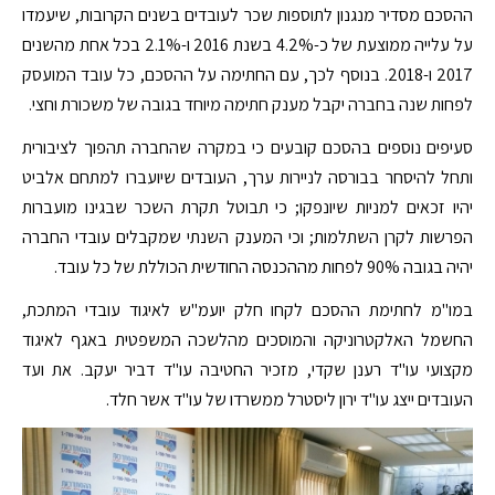
ההסכם מסדיר מנגנון לתוספות שכר לעובדים בשנים הקרובות, שיעמדו
על עלייה ממוצעת של כ-4.2% בשנת 2016 ו-2.1% בכל אחת מהשנים
2017 ו-2018. בנוסף לכך, עם החתימה על ההסכם, כל עובד המועסק
לפחות שנה בחברה יקבל מענק חתימה מיוחד בגובה של משכורת וחצי.
סעיפים נוספים בהסכם קובעים כי במקרה שהחברה תהפוך לציבורית
ותחל להיסחר בבורסה לניירות ערך, העובדים שיועברו למתחם אלביט
יהיו זכאים למניות שיונפקו; כי תבוטל תקרת השכר שבגינו מועברות
הפרשות לקרן השתלמות; וכי המענק השנתי שמקבלים עובדי החברה
יהיה בגובה 90% לפחות מההכנסה החודשית הכוללת של כל עובד.
במו"מ לחתימת ההסכם לקחו חלק יועמ"ש לאיגוד עובדי המתכת,
החשמל האלקטרוניקה והמוסכים מהלשכה המשפטית באגף לאיגוד
מקצועי עו"ד רענן שקדי, מזכיר החטיבה עו"ד דביר יעקב. את ועד
העובדים ייצג עו"ד ירון ליסטרל ממשרדו של עו"ד אשר חלד.