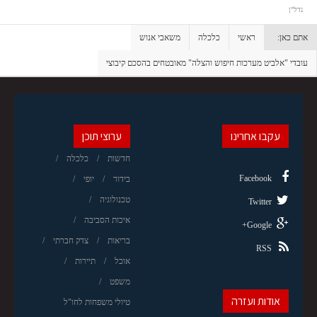
נדל"ן
אתם כאן:
ראשי
כלכלה
משאבי אנוש
עובדי "אלביט מערכות חיפוש והצלה" מאובטחים בהסכם קיבוצי
עקבו אחרינו
ערוצי תוכן
חדשות
כלכלה
Facebook
בידור
יופי
טכנולוגיה
Twitter
איכות הסביבה
Google+
בריאות
צדק חברתי
RSS
אוכל
תיירות
משפט
אודות ועזרה
טיולי משפחות לחו"ל