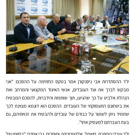
יו"ר ההסתדרות אבי ניסנקורן אמר בטקס החתימה על ההסכם: "אני
מבקש לברך את ועד העובדים, אנשי האיגוד המקצועי והמרחב ואת
הנהלת אלביט על כך שהגיעו, תוך שותפות והידברות, להסכם המבטיח
את ביטחונם התעסוקתי של העובדים. ההסכם הוא דוגמא מצוינת לכך
שתמיד ניתן לשמור על כבודם של עובדים ולהבטיח את זכויותיהם, גם
בעת העברתם למעסיק אחר".
יו"ר עובדי המתכת, חשמל, אלקטרוניקה ומוסכים, גבי אסרף: "בסיומו של