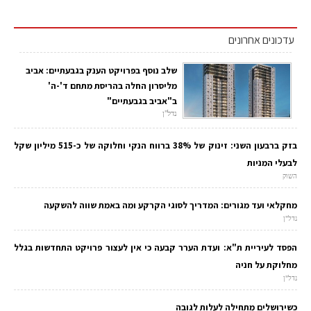
עדכונים אחרונים
שלב נוסף בפרויקט הענק בגבעתיים: אביב
מליסרון החלה בהריסת מתחם ד'-ה'
ב"אביב בגבעתיים"
נדל"ן
בזק ברבעון השני: זינוק של 38% ברווח הנקי וחלוקה של כ-515 מיליון שקל
לבעלי המניות
השוק
מחקלאי ועד מגורים: המדריך לסוגי הקרקע ומה באמת שווה להשקעה
נדל"ן
הפסד לעיריית ת"א: ועדת הערר קבעה כי אין לעצור פרויקט התחדשות בגלל
מחלוקת על חניה
נדל"ן
כשירושלים מתחילה לעלות לגובה