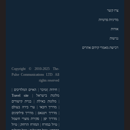
צרו קשר
מדיניות פרטיות
אודות
נגישות
רכישת מאמרי קידום אתרים
Copyright © 2010-2025 The-
Pulse Communications LTD. All
rights reserved
|
חידות
|
זנזיבר
|
האיים המלדיבים
|
מלונות בישראל
|
Travel site
|
מלונות באילת
|
בניית קישורים
|
מדריך דובאי
|
ערי בירה בעולם
|
מדריך ויטנאם
|
מדריך פיליפינים
|
מדריך יפן
|
סקירת מוצרי חשמל
|
טיול במזרח
|
המזרח הרחוק
|
טיול