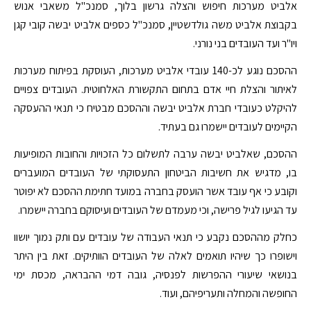
אלביט מערכות חיפוש והצלה גרשון בלוך, סמנכ"ל משאבי אנוש
בקבוצת אלביט משה גולדשטיין, סמנכ"ל כספים אלביט יבשה קובי קגן
ויו"ר ועד העובדים בני נורני.
ההסכם נוגע לכ-140 עובדי אלביט מערכות, העוסקת בפיתוח מערכות
לאיתור והצלת חיי אדם בתחום התקשורת האלחוטית. העובדים צפויים
להיקלט כעובדי חברת אלביט יבשה וההסכם מבטיח כי תנאי ההעסקה
הקיימים לעובדים יישמרו גם בעתיד.
ההסכם, שאלביט יבשה ערבה לתשלום כל הזכויות והחובות המופיעות
בו, מדגיש את חשיבות הביטחון התעסוקתי של העובדים המועברים
וקובע כי אף עובד אשר הועסק בחברה במועד חתימת ההסכם לא יפוטר
עד הגיעו לגיל פרישה, וכי מעמדם של העובדים ועיסוקם בחברה יישמרו.
כחלק מההסכם נקבע כי תנאי העבודה של עובדים עם ותק נמוך יושוו
וישופרו כך שיהיו תואמים לאלה של העובדים הוותיקים. זאת בין היתר
בנושאי שיעורי ההפרשות לפנסיה, גובה דמי ההבראה, מכסת ימי
החופשה והמחלה ותעריפיהם, ועוד.