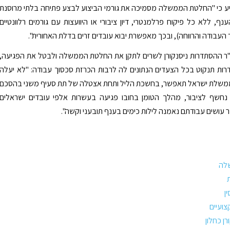
יע כי "החלטת הממשלה מסמיכה את גורמי הביצוע לבצע פתיחה בלתי מרוסנת
נף, ללא כל פיקוח פרלמנטרי, דיון ציבורי או היוועצות עם גורמים רלוונטיים
העבודה והרווחה), ובכך מאפשרת יבוא עובדים זרים בדלת האחורית".
ו"ר ההסתדרות ניסנקורן לשרים לתקן את החלטת הממשלה ולבטל את הפגיעה,
ות תנקוט בכל הצעדים הנתונים לה לרבות הכרזת סכסוך עבודה: "לא יעלה
שלת ישראל תאפשר, בחשכת הליל ותחת אצטלה של תת סעיף משני בהסכם
חשף לציבור, מהלך הטומן בחובו פגיעה בעשרות אלפי עובדים ישראלים
 עושים עבודתם נאמנה לילות כימים בענף תובעני וקשה".
לה
ן
צועיים
רן כחלון