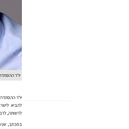
יו"ר ההסתדרות
יו"ר ההסתדרו
להביא לישרא
לרשותה, לרבו
במכתב, שנשל