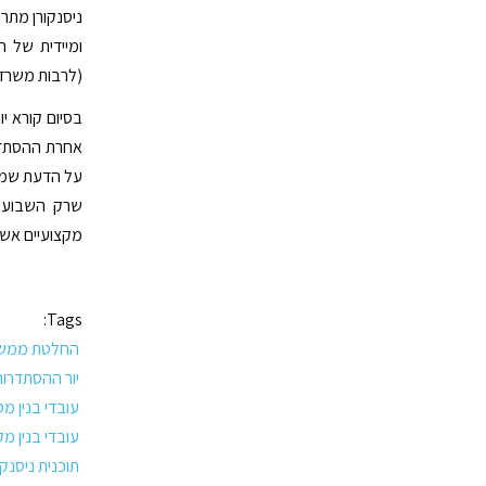
ניסנקורן מתר
ומיידית של הע
(לרבות משרד 
בסיום קורא י
אחרת ההסתדר
על הדעת שממ
שרק השבוע נ
מקצועיים אשר
Tags:
החלטת ממש
יור ההסתדרות
עובדי בנין מסי
עובדי בנין מק
תוכנית ניסנקו