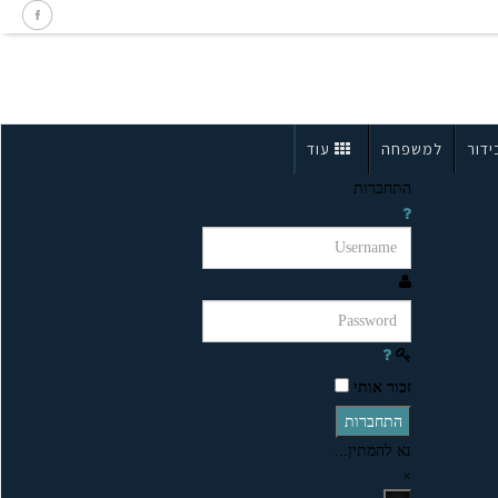
ידור
למשפחה
עוד
התחברות
זכור אותי
התחברות
נא להמתין...
×