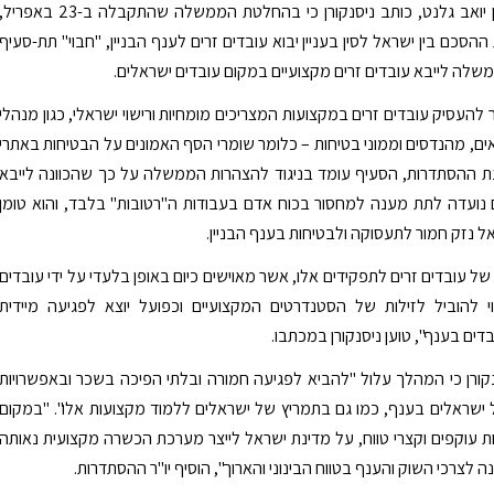
הבינוי והשיכון יואב גלנט, כותב ניסנקורן כי בהחלטת הממשלה שהתקבלה ב-23 באפריל
סכם בין ישראל לסין בעניין יבוא עובדים זרים לענף הבניין, "חבוי" תת-סעיף
ה לייבא עובדים זרים מקצועיים במקום עובדים ישראלים.
להעסיק עובדים זרים במקצועות המצריכים מומחיות ורישוי ישראלי, כגון מנהלי
ים, מהנדסים וממוני בטיחות – כלומר שומרי הסף האמונים על הבטיחות באתרי
ת ההסתדרות, הסעיף עומד בניגוד להצהרות הממשלה על כך שהכוונה לייבא
ם נועדה לתת מענה למחסור בכוח אדם בעבודות ה"רטובות" בלבד, והוא טומן
אל נזק חמור לתעסוקה ולבטיחות בענף הבניין.
 של עובדים זרים לתפקידים אלו, אשר מאוישים כיום באופן בלעדי על ידי עובדים
י להוביל לזילות של הסטנדרטים המקצועיים וכפועל יוצא לפגיעה מיידית
ים בענף", טוען ניסנקורן במכתבו.
קורן כי המהלך עלול "להביא לפגיעה חמורה ובלתי הפיכה בשכר ובאפשרויות
שראלים בענף, כמו גם בתמריץ של ישראלים ללמוד מקצועות אלו". "במקום
 עוקפים וקצרי טווח, על מדינת ישראל לייצר מערכת הכשרה מקצועית נאותה
 לצרכי השוק והענף בטווח הבינוני והארוך", הוסיף יו"ר ההסתדרות.