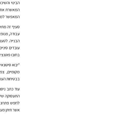
המאשרת את הה
המאפשר לממשל
סעיף זה מתיר 
עבודה, מנופא
הבנייה. לטענ
עובדים סיניי
בחובו פוטנצי
"יבוא סיטונאי
מקומיים, צפו
בבטיחות העובד
עוד כתב ניסנ
התעסוקה של י
לחפש פתרונות
אשר תיתן מענה