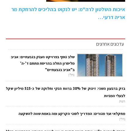
איכות השלטון לרה"מ: יש לנקוט בהליכים להרחקת מר
אריה דרעי…
עדכונים אחרונים
שלב נוסף בפרויקט הענק בגבעתיים: אביב
מליסרון החלה בהריסת מתחם ד'-ה'
ב"אביב בגבעתיים"
נדל"ן
בזק ברבעון השני: זינוק של 38% ברווח הנקי וחלוקה של כ-515 מיליון שקל
לבעלי המניות
השוק
מחקלאי ועד מגורים: המדריך לסוגי הקרקע ומה באמת שווה להשקעה
נדל"ן