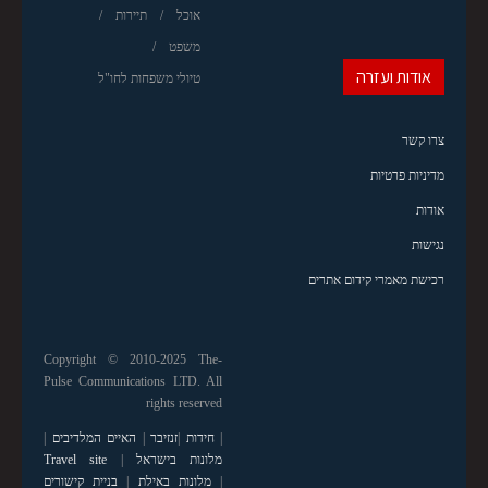
אוכל
תיירות
משפט
אודות ועזרה
טיולי משפחות לחו"ל
צרו קשר
מדיניות פרטיות
אודות
נגישות
רכישת מאמרי קידום אתרים
Copyright © 2010-2025 The-
Pulse Communications LTD. All
rights reserved
|
חידות
|
זנזיבר
|
האיים המלדיבים
|
מלונות בישראל
|
Travel site
|
מלונות באילת
|
בניית קישורים