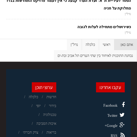
הפסד לעיריית ת"א: ועדת הערר קבעה כי אין לעצור פרויקט התחדשות בגלל
מחלוקת על חניה
נדל"ן
כשירושלים מתחילה לעלות לגובה
נדל"ן
אתם כאן:
ראשי
כלכלה
נדל"ן
נבחנת התוכנית לאיחוד בין שתי הערים תל אביב ובת-ים
עקבו אחרינו
ערוצי תוכן
חדשות
כלכלה
Facebook
בידור
יופי
טכנולוגיה
Twitter
איכות הסביבה
Google+
בריאות
צדק חברתי
RSS