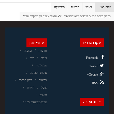
אתם כאן:
ראשי
חדשות
פוליטיקה
כחלון בטקס קליטת עובדים יוצאי אתיופיה: "לא עושים טובה רק מתקנים עוול"
עקבו אחרינו
ערוצי תוכן
חדשות
כלכלה
Facebook
בידור
יופי
טכנולוגיה
Twitter
איכות הסביבה
Google+
בריאות
צדק חברתי
RSS
אוכל
תיירות
משפט
אודות ועזרה
טיולי משפחות לחו"ל