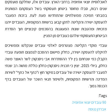
לאוכלוסיית יוצאי אתיופיה ברחבי הארץ. עובדים אלו, שחלקם מועסקים
שנים רבות, סבלו מחוסר ביטחון תעסוקתי בשל העסקתם המותנית
במבחני תמיכה ממשלתיים שהתחדשו מעת לעת. בזכות המעבר
להעסקה ישירה והקליטה לתקן קבוע ברשויות המקומיות, העובדים ייהנו
מזכויות ומהטבות שונות המעוגנות בהסכמים קיבוציים תוך הסדרת
הביטחון התעסוקתי שלהם כעובדים מן המניין.
עובדי מוקדי הקליטה מצטרפים לאלפי עובדים שנקלטו וממשיכים
להיקלט להעסקה ישירה, כחלק מיישום ההסכם לצמצום תופעת עובדי
הקבלן כפי שנחתם בין יו"ר ההסתדרות אבי ניסנקורן לשר האוצר משה
כחלון, ביולי 2015. יצוין כי תכנית ניסנקורן-כחלון כוללת מתווה רב שנתי
למעבר להעסקה ישירה של עובדים במיקור חוץ ו"כתף אל כתף" לשירות
המדינה והרשויות המקומיות, ולשיפור תנאי השכר של העובדים ברף
הכנסה נמוך.
Tags:
90 עובדים יוצאי אתיופיה
אברהן נגוסה