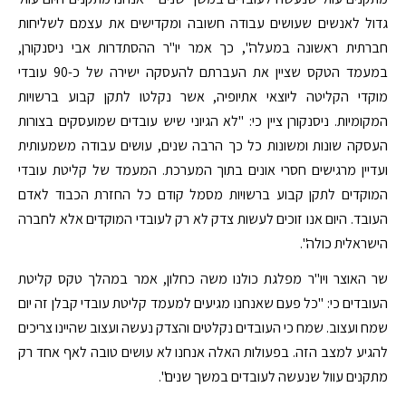
גדול לאנשים שעושים עבודה חשובה ומקדישים את עצמם לשליחות
חברתית ראשונה במעלה", כך אמר יו"ר ההסתדרות אבי ניסנקורן,
במעמד הטקס שציין את העברתם להעסקה ישירה של כ-90 עובדי
מוקדי הקליטה ליוצאי אתיופיה, אשר נקלטו לתקן קבוע ברשויות
המקומיות. ניסנקורן ציין כי: "לא הגיוני שיש עובדים שמועסקים בצורות
העסקה שונות ומשונות כל כך הרבה שנים, עושים עבודה משמעותית
ועדיין מרגישים חסרי אונים בתוך המערכת. המעמד של קליטת עובדי
המוקדים לתקן קבוע ברשויות מסמל קודם כל החזרת הכבוד לאדם
העובד. היום אנו זוכים לעשות צדק לא רק לעובדי המוקדים אלא לחברה
הישראלית כולה".
שר האוצר ויו"ר מפלגת כולנו משה כחלון, אמר במהלך טקס קליטת
העובדים כי: "כל פעם שאנחנו מגיעים למעמד קליטת עובדי קבלן זה יום
שמח ועצוב. שמח כי העובדים נקלטים והצדק נעשה ועצוב שהיינו צריכים
להגיע למצב הזה. בפעולות האלה אנחנו לא עושים טובה לאף אחד רק
מתקנים עוול שנעשה לעובדים במשך שנים".