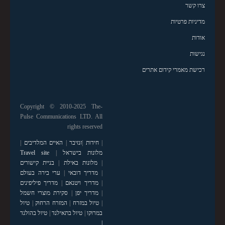
צרו קשר
מדיניות פרטיות
אודות
נגישות
רכישת מאמרי קידום אתרים
Copyright © 2010-2025 The-
Pulse Communications LTD. All
rights reserved
|
חידות
|
זנזיבר
|
האיים המלדיבים
|
מלונות בישראל
|
Travel site
|
מלונות באילת
|
בניית קישורים
|
מדריך דובאי
|
ערי בירה בעולם
|
מדריך ויטנאם
|
מדריך פיליפינים
|
מדריך יפן
|
סקירת מוצרי חשמל
|
טיול במזרח
|
המזרח הרחוק
|
טיול
במרוקו
|
טיול בתאילנד
|
טיול בהולנד
|