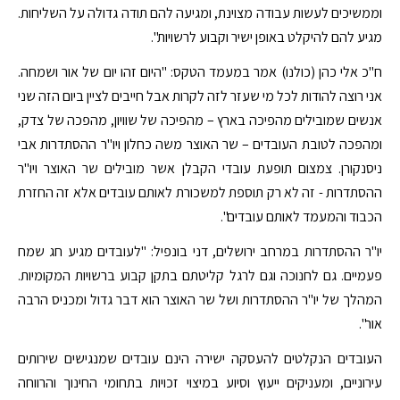
וממשיכים לעשות עבודה מצוינת, ומגיעה להם תודה גדולה על השליחות.
מגיע להם להיקלט באופן ישיר וקבוע לרשויות".
ח"כ אלי כהן (כולנו) אמר במעמד הטקס: "היום זהו יום של אור ושמחה.
אני רוצה להודות לכל מי שעזר לזה לקרות אבל חייבים לציין ביום הזה שני
אנשים שמובילים מהפיכה בארץ – מהפיכה של שוויון, מהפכה של צדק,
ומהפכה לטובת העובדים – שר האוצר משה כחלון ויו"ר ההסתדרות אבי
ניסנקורן. צמצום תופעת עובדי הקבלן אשר מובילים שר האוצר ויו"ר
ההסתדרות - זה לא רק תוספת למשכורת לאותם עובדים אלא זה החזרת
הכבוד והמעמד לאותם עובדים".
יו"ר ההסתדרות במרחב ירושלים, דני בונפיל: "לעובדים מגיע חג שמח
פעמיים. גם לחנוכה וגם לרגל קליטתם בתקן קבוע ברשויות המקומיות.
המהלך של יו"ר ההסתדרות ושל שר האוצר הוא דבר גדול ומכניס הרבה
אור".
העובדים הנקלטים להעסקה ישירה הינם עובדים שמנגישים שירותים
עירוניים, ומעניקים ייעוץ וסיוע במיצוי זכויות בתחומי החינוך והרווחה