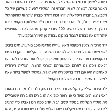
השרה לשוויון חברתי גילה גמליאל, הצטרפה לדברי יו"ר ההסתדרות ושר
האוצר וציינה: "כשרה לשוויון חברתי זהו תפקידי לפעול לשילובן של כל
הקבוצות בחברה הישראלית וזוהי זכות גדולה מבחינתי להיות שותפה של
שר האוצר כחלון, יו"ר ההסתדרות ניסנקורן ויו"ר השלטון המקומי ביבס
בהליך קליטתם של כמעט 100 עובדי קבלן מהאוכלוסיה האתיופית
שהחזרנו את כבודם לעבוד במקום עבודה מן השורה ובקביעות".
יו"ר מרכז השלטון המקומי וראש עיריית מודיעין-מכבים-רעות, חיים ביבס:
"אני שמח שהצלחנו להביא לשילובם של עובדי הקליטה בתקן ברשויות
המקומיות. כעת הם יזכו לביטחון תעסוקתי, יקבלו את התנאים להם הם
זכאים ויוכלו גם לתרום מכישוריהם לצרכי הרשות. העלייה היהודית
מאתיופיה היא אבן דרך בהיסטוריה הישראלית ונמשיך לפעול ביתר שאת
לשילובם המלא בחברה ובשלטון המקומי".
יו"ר ועדת העלייה, הקליטה והתפוצות בכנסת, ח"כ ד"ר אברהם נגוסה:
"אני נרגש היום מאוד כי אני רואה מולי את הגיבורים והגיבורות שמובילים
את מוקדי הקליטה במשך שנים רבות ויודע כמה הם נאבקו כדי להגיע
ליום הזה. עובדים אלו שקלטו בשטח אלפי עולים בשכונות ובערים, עשו