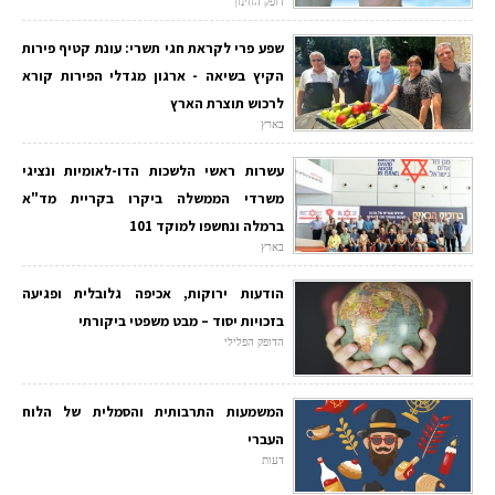
דופק החינוך
שפע פרי לקראת חגי תשרי: עונת קטיף פירות
הקיץ בשיאה - ארגון מגדלי הפירות קורא
לרכוש תוצרת הארץ
בארץ
עשרות ראשי הלשכות הדו-לאומיות ונציגי
משרדי הממשלה ביקרו בקריית מד"א
ברמלה ונחשפו למוקד 101
בארץ
הודעות ירוקות, אכיפה גלובלית ופגיעה
בזכויות יסוד – מבט משפטי ביקורתי
הדופק הפלילי
המשמעות התרבותית והסמלית של הלוח
העברי
דעות