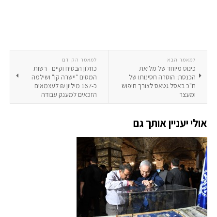
למאמר הבא
למאמר הקודם
כינוס מיוחד של מליאת
כחלון הבטיח וקיים - רשות
הכנסת: הוסרה חסינותו של
המסים "יישרה קו" ושילמה
ח"כ באסל גטאס לצורך חיפוש
כ-167 מיליון ₪ לעצמאים
ומעצר
הזכאים למענק עבודה
אולי יעניין אותך גם