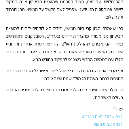
ההתנחלויות. עם זאת, תמיד הסכמנו שמועצת הביטחון אינה המקום
ליישב את הסוגיה הזו. ידענו שפנייה לשם תקשה על המשא ומתן ותרחיק
את השלום.
כפי שאמרתי לג'ון קרי ביום חמישי, ידידים לא לוקחים ידידים למועצת
הביטחון. אני מעודד מהצהרות ידידינו בארה"ב, רפובליקנים ודמוקרטים
כאחד. הם מבינים שהחלטת האו"ם הזו היא חסרת אחריות והרסנית
ושהכותל המערבי הוא לא שטח כבוש. אני מצפה לעבוד עם הידידים
הללו ועם הממשל החדש כשיכנס לתפקיד בחודש הבא.
אני מנצל את ההזדמנות הזו כדי לאחל לאזרחי ישראל הנוצרים ולידידינו
הנוצרים ברחבי העולם חג מולד שמח ושנה טובה.
חג מולד שמח ושנה טובה לכל אזרחינו הנוצרים ולכל ידידינו הנוצרים
בעולם באשר הם".
Tags:
גינוי ישראל באום מועביט
גינוי מועביט באום