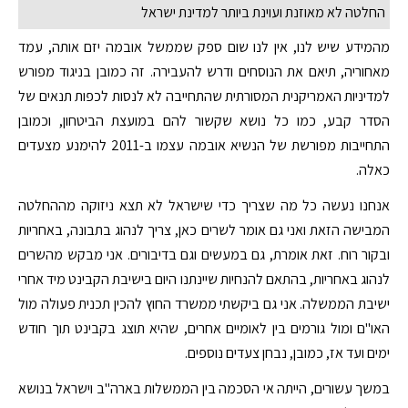
החלטה לא מאוזנת ועוינת ביותר למדינת ישראל
מהמידע שיש לנו, אין לנו שום ספק שממשל אובמה יזם אותה, עמד
מאחוריה, תיאם את הנוסחים ודרש להעבירה. זה כמובן בניגוד מפורש
למדיניות האמריקנית המסורתית שהתחייבה לא לנסות לכפות תנאים של
הסדר קבע, כמו כל נושא שקשור להם במועצת הביטחון, וכמובן
התחייבות מפורשת של הנשיא אובמה עצמו ב-2011 להימנע מצעדים
כאלה.
אנחנו נעשה כל מה שצריך כדי שישראל לא תצא ניזוקה מההחלטה
המבישה הזאת ואני גם אומר לשרים כאן, צריך לנהוג בתבונה, באחריות
ובקור רוח. זאת אומרת, גם במעשים וגם בדיבורים. אני מבקש מהשרים
לנהוג באחריות, בהתאם להנחיות שיינתנו היום בישיבת הקבינט מיד אחרי
ישיבת הממשלה. אני גם ביקשתי ממשרד החוץ להכין תכנית פעולה מול
האו"ם ומול גורמים בין לאומיים אחרים, שהיא תוצג בקבינט תוך חודש
ימים ועד אז, כמובן, נבחן צעדים נוספים.
במשך עשורים, הייתה אי הסכמה בין הממשלות בארה"ב וישראל בנושא