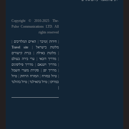
Copyright © 2010-2025 The-
Pulse Communications LTD. All
rights reserved
|
חידות
|
זנזיבר
|
האיים המלדיבים
|
מלונות בישראל
|
Travel site
|
מלונות באילת
|
בניית קישורים
|
מדריך דובאי
|
ערי בירה בעולם
|
מדריך ויטנאם
|
מדריך פיליפינים
|
מדריך יפן
|
סקירת מוצרי חשמל
|
טיול במזרח
|
המזרח הרחוק
|
טיול
במרוקו
|
טיול בתאילנד
|
טיול בהולנד
|