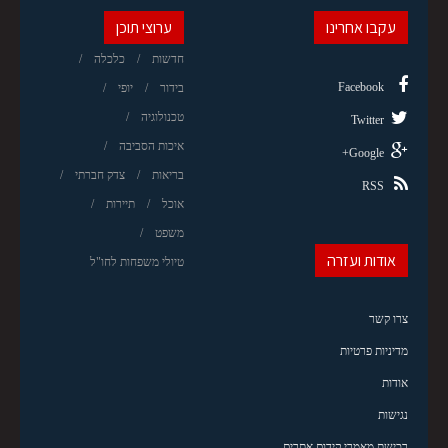
עקבו אחרינו
ערוצי תוכן
חדשות
כלכלה
Facebook
בידור
יופי
טכנולוגיה
Twitter
איכות הסביבה
Google+
בריאות
צדק חברתי
RSS
אוכל
תיירות
משפט
אודות ועזרה
טיולי משפחות לחו"ל
צרו קשר
מדיניות פרטיות
אודות
נגישות
רכישת מאמרי קידום אתרים