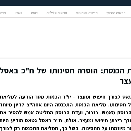
חדשות החינוך
חדשות בטחוניות
חדשות פליליות
דעות
בארץ
חדשו
ת הכנסת: הוסרה חסינותו של ח"כ באסל
צר
אס לצורך חיפוש ומעצר - יו"ר הכנסת מסר הודעה למליאת
 חסינותו. מליאת הכנסת התכנסה היום אחה"צ לדיון מיוחד
נסת מאמש. כזכור, ועדת הכנסת החליטה אמש להסיר את
ך ביצוע חיפוש ומעצר. אולם, ח"כ באסל גטאס הודיע היום
תר מיוזמתו על החסינות. בשל כך, המליאה התכנסה רק לצורך