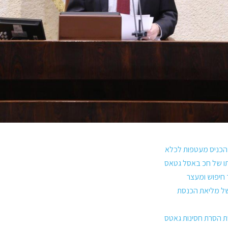
כניס מעטפות לכלא
תו של חכ באסל גטאס
 חיפוש ומעצר
 של מליאת הכנסת
 הסרת חסינות גאטס