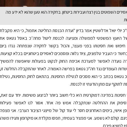
ירים השפוטים בגין רצח ועבירות ביטחון. בחקירה הוא טען שהוא לא ידע מה
ת
"כ יולי יואל אדלשטיין אמר בדיון "ועדת הכנסת החליטה אתמול, כי היא מקבלת
ל היועץ המשפטי לממשלה ומציעה לכנסת ליטול מחה״כ באסל גטאס את
 חיפוש ואת חסינותו בפני מעצר, והכול בקשר לחקירה שנפתחה נגדו ביום
18.12.20 בחשד כי העביר טלפונים, ציוד נלווה ומסמכים לאסירים ביטחוניים בכלא קציעות.
ה נועדה לאפשר למערכת אכיפת החוק לנקוט בפעולות שיאפשרו להמשיך
שדות העומדים נגד חה"כ גטאס בפרשה האמורה. לאחר שהתקבלה החלטה זו,
כ גטאס בכתב כי הוא מסכים לנטילת החסינות. בהתאם לחוק החסינות, נטילת
ת לתוקף עם מתן הודעתי זו לכנסת.
י חסינות במדינה דמוקרטית היא כלי חשוב ביותר לביצוע משימות. יחד עם זאת,
סיפוק את ההחלטה שנתקבלה אמש פה אחד. אסור לנו לאפשר פעילות
פן אישי, בימים האחרונים חסר לי עוד קול של מייצגי הציבור הערבי. אני מצפה
גם. קולם לא נשמע. אני מפציר בעמיתי, תפסו מקלדת או מיקרופון ותגידו משהו
ן למוצא פיכם.