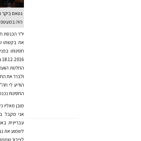
גטאס ביקר אס
היה במעטפו
יו"ר הכנסת ח
את בקשתו ש
חסינותו בפני
16
החלטת הוועד
ולברר את הח
הודיע לי חה"
החסינות נכנס
מובן מאליו כ
אני מקבל ב
עבריינית. באו
לשמוע את נצי
לציבור שממתי