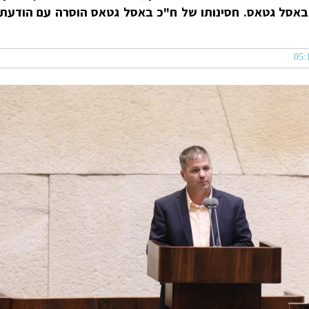
 באסל גטאס. חסינותו של ח"כ באסל גטאס הוסרה עם הודעת