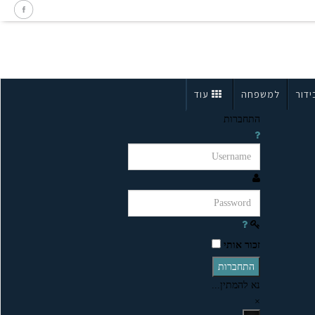
ידור
למשפחה
עוד
התחברות
זכור אותי
התחברות
נא להמתין...
×