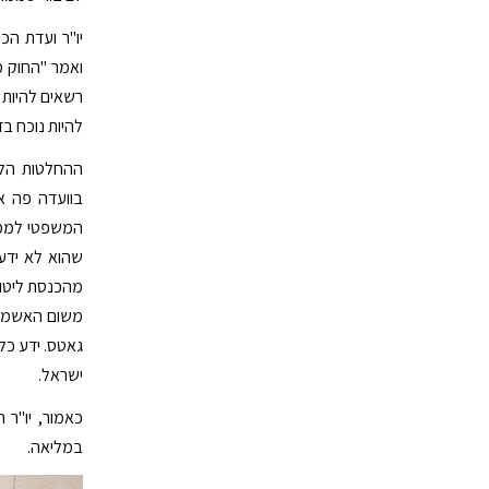
יו"ר ועדת ה
ואמר "החוק מ
רשאים להיות 
להיות נוכח בדי
ההחלטות הלל
בוועדה פה א
המשפטי לממשל
שהוא לא ידע
מהכנסת ליטול 
משום האשמה 
גאטס. ידע כל
ישראל.
כאמור, יו"ר 
במליאה.