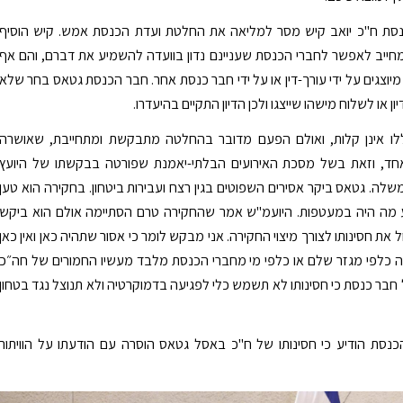
כנסת ח"כ יואב קיש מסר למליאה את החלטת ועדת הכנסת אמש. קיש הוסיף
חייב לאפשר לחברי הכנסת שעניינם נדון בוועדה להשמיע את דברם, והם אף
מיוצגים על ידי עורך-דין או על ידי חבר כנסת אחר. חבר הכנסת גטאס בחר שלא
ון או לשלוח מישהו שייצגו ולכן הדיון התקיים בהיעדרו.
ו אינן קלות, ואולם הפעם מדובר בהחלטה מתבקשת ומתחייבת, שאושרה
חד, וזאת בשל מסכת האירועים הבלתי-יאמנת שפורטה בבקשתו של היועץ
ה. גטאס ביקר אסירים השפוטים בגין רצח ועבירות ביטחון. בחקירה הוא טען
 מה היה במעטפות. היועמ"ש אמר שהחקירה טרם הסתיימה אולם הוא ביקש
את חסינותו לצורך מיצוי החקירה. אני מבקש לומר כי אסור שתהיה כאן ואין כאן
כלפי מגזר שלם או כלפי מי מחברי הכנסת מלבד מעשיו החמורים של חה״כ
 חבר כנסת כי חסינותו לא תשמש כלי לפגיעה בדמוקרטיה ולא תנוצל נגד בטחון
הכנסת הודיע כי חסינותו של ח"כ באסל גטאס הוסרה עם הודעתו על הוויתור