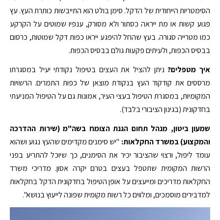
הסימטריות הייחודית של הדקל. סימן בולט הוא התייבשות כותרת העץ. עץ
פגוע קשות או מת ייראה כסתור ולא מסורק, ענפיו שמוטים על הקרקע
כמו מטרייה סגורה. בעץ שהחל להיפגע ייראו כפות דקל שמוטות, כרסום
בבסיס הכפות, ולעיתים פקעות גולם בבסיס הכפות.
איך מטפלים?
ניתן להציל את העצים בטיפול נקודתי יעיל במסגרתו
מרססים את קודקוד העץ בנקודת מוצאן של כפות התמרים. הרשויות
המקומיות, במסגרת הטיפול בעצי העיר, אמונות גם על הטיפול המניעתי
בחדקונית (בגינון הציבורי בלבד).
שמעון ביטון, מנהל תחום הגנת הצומח בשה"מ (שירות ההדרכה
והמקצוע) במשרד החקלאות:
"יש סימנים מקדימים שהעץ נגוע ושהוא
עומד ליפול, ורצוי שהציבור יכיר את הסימנים, כך שיוכל להתריע בפני
הרשות המקומית שתטפל בעצים בטרם יקרה אסון. מדריכי משרד
החקלאות מדריכים ומייעצים על אופן הטיפול בחדקונית הדקל בחקלאות
למדבירים מוסמכים, ומלווים כל רשות מקומית שפונה לייעוץ בנושא".