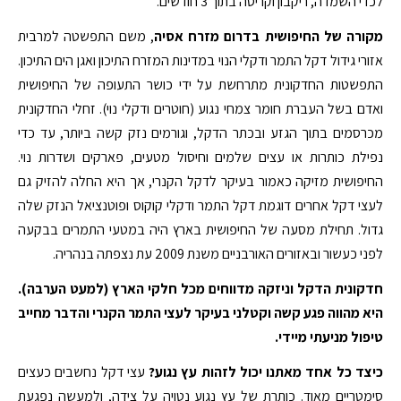
לכדי השמדה, ריקבון וקריסה בתוך 3 חודשים.
מקורה של החיפושית בדרום מזרח אסיה
, משם התפשטה למרבית
אזורי גידול דקל התמר ודקלי הנוי במדינות המזרח התיכון ואגן הים התיכון.
התפשטות החדקונית מתרחשת על ידי כושר התעופה של החיפושית
ואדם בשל העברת חומר צמחי נגוע (חוטרים ודקלי נוי). זחלי החדקונית
מכרסמים בתוך הגזע ובכתר הדקל, וגורמים נזק קשה ביותר, עד כדי
נפילת כותרות או עצים שלמים וחיסול מטעים, פארקים ושדרות נוי.
החיפושית מזיקה כאמור בעיקר לדקל הקנרי, אך היא החלה להזיק גם
לעצי דקל אחרים דוגמת דקל התמר ודקלי קוקוס ופוטנציאל הנזק שלה
גדול. תחילת מסעה של החיפושית בארץ היה במטעי התמרים בבקעה
לפני כעשור ובאזורים האורבניים משנת 2009 עת נצפתה בנהריה.
חדקונית הדקל וניזקה מדווחים מכל חלקי הארץ (למעט הערבה).
היא מהווה פגע קשה וקטלני בעיקר לעצי התמר הקנרי והדבר מחייב
טיפול מניעתי מיידי.
כיצד כל אחד מאתנו יכול לזהות עץ נגוע?
עצי דקל נחשבים כעצים
סימטריים מאוד. כותרת של עץ נגוע נטויה על צידה, ולמעשה נפגעת