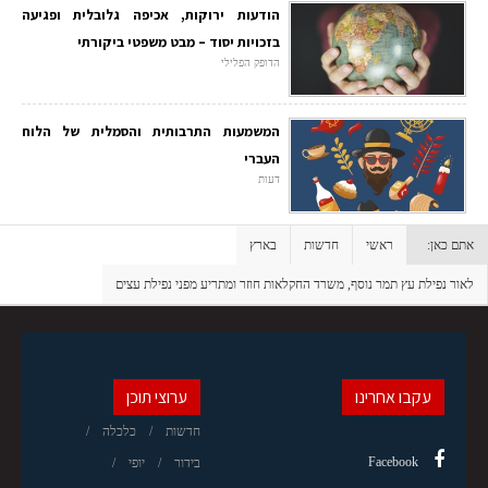
הודעות ירוקות, אכיפה גלובלית ופגיעה
בזכויות יסוד – מבט משפטי ביקורתי
הדופק הפלילי
המשמעות התרבותית והסמלית של הלוח
העברי
דעות
אתם כאן:
ראשי
חדשות
בארץ
לאור נפילת עץ תמר נוסף, משרד החקלאות חוזר ומתריע מפני נפילת עצים
עקבו אחרינו
ערוצי תוכן
חדשות
כלכלה
Facebook
בידור
יופי