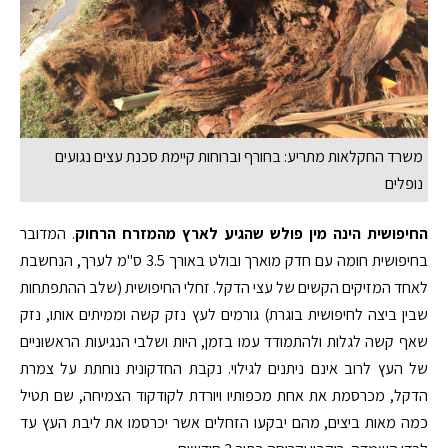
משרד החקלאות מתריע: בחורף וברוחות קיימת סכנת עצים נגועים
נופלים
החיפושית הינה מין פולש שהגיע לארץ מהמזרח הרחוק
. המדובר
בחיפושית חומה עם חדק מוארך ובולט באורך 3.5 ס"מ לערך, הנחשבת
לאחד המזיקים הקשים של עצי הדקל. זחלי החיפושית (שלב ההתפתחות
שבין ביצה לחיפושית בוגרת) גורמים לעץ נזק קשה וממיתים אותו, נזק
שאף קשה לגלות ולהתמודד עמו בזמן, היות ושלבי הנגיעות הראשוניים
של העץ לרוב אינם ניתנים לגילוי. נקבת החדקונית נוחתת על צמרת
הדקל, מכרסמת את אחת מכפותיו ויורדת לקודקוד הצמיחה, שם תטיל
כמה מאות ביצים, מהם יבקעו הזחלים אשר יכרסמו את ליבת העץ עד