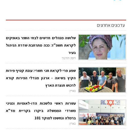
עדכונים אחרונים
שלושה מנהלים חדשים לבתי הספר באופקים
לקראת תשפ"ז: ככה מתרחבת שדרת הניהול
בעיר
דופק החינוך
שפע פרי לקראת חגי תשרי: עונת קטיף פירות
הקיץ בשיאה - ארגון מגדלי הפירות קורא
לרכוש תוצרת הארץ
בארץ
עשרות ראשי הלשכות הדו-לאומיות ונציגי
משרדי הממשלה ביקרו בקריית מד"א
ברמלה ונחשפו למוקד 101
בארץ