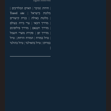
rights reserved
|
חידות
|
זנזיבר
|
האיים המלדיבים
|
מלונות בישראל
|
Travel site
|
מלונות באילת
|
בניית קישורים
|
מדריך דובאי
|
ערי בירה בעולם
|
מדריך ויטנאם
|
מדריך פיליפינים
|
מדריך יפן
|
סקירת מוצרי חשמל
|
טיול במזרח
|
המזרח הרחוק
|
טיול
במרוקו
|
טיול בתאילנד
|
טיול בהולנד
|