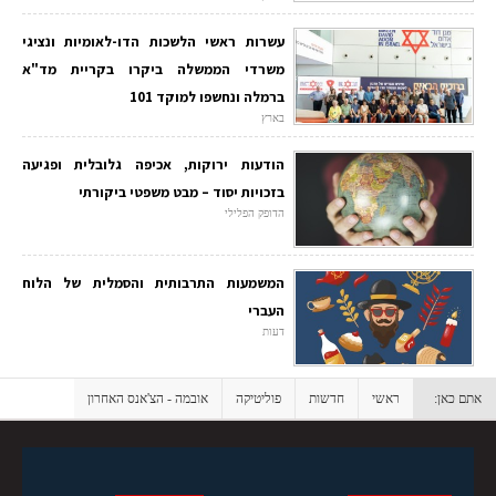
עשרות ראשי הלשכות הדו-לאומיות ונציגי
משרדי הממשלה ביקרו בקריית מד"א
ברמלה ונחשפו למוקד 101
בארץ
הודעות ירוקות, אכיפה גלובלית ופגיעה
בזכויות יסוד – מבט משפטי ביקורתי
הדופק הפלילי
המשמעות התרבותית והסמלית של הלוח
העברי
דעות
אתם כאן:
ראשי
חדשות
פוליטיקה
אובמה - הצ'אנס האחרון