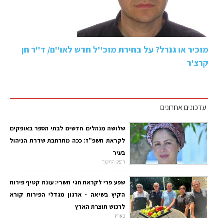
מזכיר או גנרל? על בחירת מזכ''ל חדש לאו''ם/ ד''ר חן
קרצ'ר
עדכונים אחרונים
שלושה מנהלים חדשים לבתי הספר באופקים
לקראת תשפ"ז: ככה מתרחבת שדרת הניהול
בעיר
דופק החינוך
שפע פרי לקראת חגי תשרי: עונת קטיף פירות
הקיץ בשיאה - ארגון מגדלי הפירות קורא
לרכוש תוצרת הארץ
בארץ