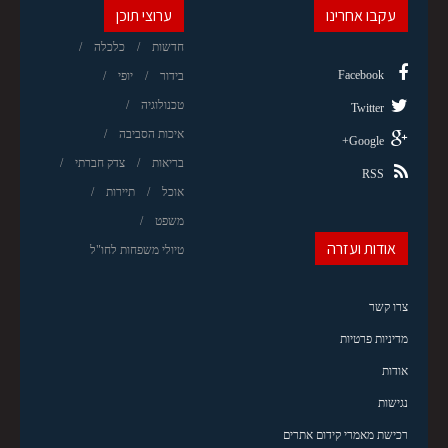
עקבו אחרינו
ערוצי תוכן
חדשות
כלכלה
Facebook
בידור
יופי
טכנולוגיה
Twitter
איכות הסביבה
Google+
בריאות
צדק חברתי
RSS
אוכל
תיירות
משפט
אודות ועזרה
טיולי משפחות לחו"ל
צרו קשר
מדיניות פרטיות
אודות
נגישות
רכישת מאמרי קידום אתרים