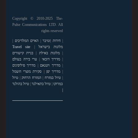
Copyright © 2010-2025 The-
Pulse Communications LTD. All
rights reserved
|
חידות
|
זנזיבר
|
האיים המלדיבים
|
מלונות בישראל
|
Travel site
|
מלונות באילת
|
בניית קישורים
|
מדריך דובאי
|
ערי בירה בעולם
|
מדריך ויטנאם
|
מדריך פיליפינים
|
מדריך יפן
|
סקירת מוצרי חשמל
|
טיול במזרח
|
המזרח הרחוק
|
טיול
במרוקו
|
טיול בתאילנד
|
טיול בהולנד
|