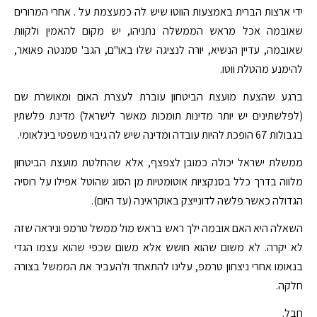
ידי ארצות הברית באמצעות הווטו שיש לה כמעצמת על . אחרי המרורים
שאובמה אכל מראש הממשלה נתניהו, יש מקום להאמין ולקוות
שאובמה, עדיין הנשיא, יורה לנציגה שלו באו"ם, הגב' סמנטה פאואר,
להימנע מהטלת ווטו.
ברגע שהצעת מועצת הביטחון עוברת לעצרת האום ומאושרת שם
(לפלשתינים יש יותר מדינות תומכות מאשר לישראל) מדינת פלשתין
בגבולות 67 הופכת להיות עובדה ומדינה שיש לה גיבוי משפטי בינלאומי.
ממשלת ישראל יכולה כמובן לצפצף, אלא שהחלטת מועצת הביטחון
מלווה בדרך כלל בסנקציות אוטומטיות מן הסוג שהוטל אפילו על רוסיה
הגדולה כאשר פלשה לדונייצק באוקראינה (עד היום).
השאלה היא האם אובמה ילך ראש בראש מול ממשל טרמפ וניראה שזה
לא יקרה. לא משום שהוא חושש אלא משום שכפי שהוא עצמו הגדי
בנאומו אחרי ניצחון טרמפ, עלינו להתאחד ולהעביר את הממשל בצורה
חלקה.
חבל.