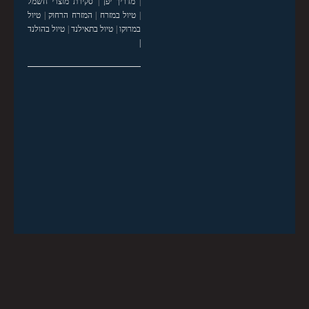
|
מדריך יפן
|
סקירת מוצרי חשמל
|
טיול במזרח
|
המזרח הרחוק
|
טיול
במרוקו
|
טיול בתאילנד
|
טיול בהולנד
|