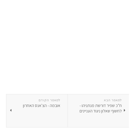
למאמר הבא
למאמר הקודם
ח"כ שפיר דורשת מנתניהו -
אובמה - הצ'אנס האחרון
לחשוף שאלון ניגוד העניינים