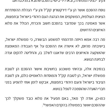
והן ע"י נציגי הממשלה, ובאו לידי ביטוי בהסכם שהובא בפניכם היום.
נוסח ההסכם אושר הן ע"י דירקטוריון קק"ל והן ע"י הנהלת ההסתדרות
הציונית העולמית, המשקפים את הנהגת העם היהודי בישראל ובתפוצות,
אשר מאמינה בכך שמדובר בהסכם חשוב והכרחי, הכולל את מלוא
האיזונים הדרושים.
מה רבה אפוא הייתה תדהמתי למשמע הבשורה, כי ממשלת ישראל,
בישיבתה מהיום, לא אישרה את ההסכם על אף העבודה המאומצת
שהושקעה והאיזונים הרבים שדאגנו לשלב בו, והחליטה להקים ועדה
לבחינת הנושא.
בנסיבות אלה, ובהיותי משוכנע בחשיבות אישור ההסכם הן לטובת
ממשלת ישראל, הן לטובת קק"ל והמוסדות הלאומיים כולם, והן לטובת
הציבור בישראל והעם היהודי בתפוצות, אבקש לזמן אותי להופיע בפני
חברי הוועדה שהוסמכה לטפל בנושא.
כמו-כן, אודה לך מאד, באם תפעיל את מלוא כובד משקלך לכך
שההסכם יאושר בממשלה בהקדם האפשרי".