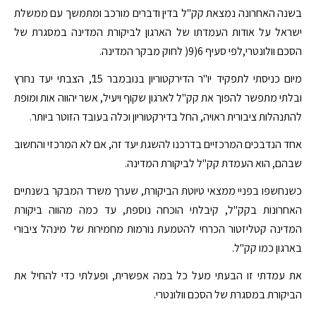
בשנה האחרונה נמצאת קק"ל בדין ודברים מורכב ומתמשך עם ממשלת
ישראל על אודות העמדתו של הארגון לביקורת המדינה במסגרת של
הסכם וולונטרי,לפי סעיף 6(9( לחוק מבקר המדינה.
מיום כניסתי לתפקיד יו"ר הדירקטוריון בנובמבר 15', הצבתי יעד נחרץ
ובלתי מתפשר להפוך את קק"ל לארגון שקוף ויעיל, אשר יהווה אות ומופת
להתנהלות ציבורית ראויה, החל בדירקטוריון וכלה בעובד הזוטר ביותר.
אחד הנדבכים המרכזיים בדרכנו להשגת יעד זה, אם לא המרכזי והחשוב
שבהם, הוא העמדת קק"ל לביקורת המדינה.
כשנחשפו בפניי ממצאי טיוטת הביקורת, שערך משרד המבקר בשנתיים
האחרונות בקק"ל, קיבלתי הוכחה נוספת, עד כמה מהווה ביקורת
המדינה קטליזטור הכרחי להטמעת נורמות מחמירות של מינהל ציבורי
בארגון כמו קק"ל.
את עמדתי זו הבעתי מעל כל במה אפשרית, ופעלתי כדי להחיל את
הביקורת במסגרת של הסכם וולונטרי.