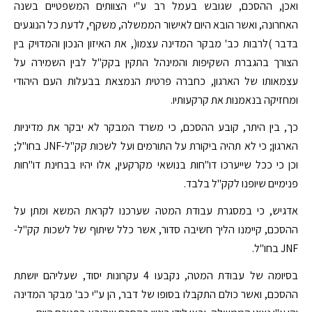
ואכן, ההסכם, שגובש בעמל רב ע"י הצוותים המשפטיים בשנה
האחרונה, ואשר הובא היום לאישור הממשלה, משקף, לדעת כל הנוגעים
בדבר )לרבות כב' מבקר המדינה עצמו(, את האיזון הנכון והמדויק בין
הצורך בהגברת השקיפות והמינהל התקין בקק"ל לבין השמירה על
עצמאותו של הארגון, כחברה פרטית הנמצאת בבעלות העם היהודי
ומחזיקה בנאמנות את קרקעותיו.
כך, בין היתר, קובע ההסכם, כי משרד המבקר לא יבקר את מדיניות
הארגון; כי לא תהיה ביקורת על התורמים ועל לשכות קק"ל-JNF בחו"ל;
וכן כי ככל שייערכו דו"חות בנושאי מקרקעין, אלו יהיו בבחינת דו"חות
פנימיים שיופנו לקק"ל בלבד.
אדגיש, כי במסגרת עבודת המטה שערכנו לקראת המשא ומתן על
ההסכם, קיימנו הליך חשיבה סדור, אשר כלל שיתוף של לשכות קק"ל-
JNF בחו"ל.
בסיומה של עבודת המטה, נקבעו 4 עקרונות יסוד, שעליהם יושתת
ההסכם, ואשר כולם התקבלו בסופו של דבר, הן ע"י כב' מבקר המדינה