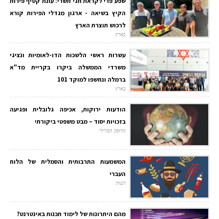
שפע פרי לקראת חגי תשרי: עונת קטיף פירות
הקיץ בשיאה - ארגון מגדלי הפירות קורא
לרכוש תוצרת הארץ
בארץ
עשרות ראשי הלשכות הדו-לאומיות ונציגי
משרדי הממשלה ביקרו בקריית מד"א
ברמלה ונחשפו למוקד 101
בארץ
הודעות ירוקות, אכיפה גלובלית ופגיעה
בזכויות יסוד – מבט משפטי ביקורתי
הדופק הפלילי
המשמעות התרבותית והסמלית של הלוח
העברי
דעות
מהם היתרונות של לימוד תכנות באינטרנט?