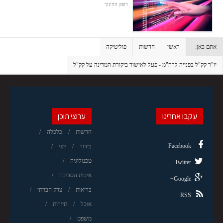
דופק החינוך
אתם כאן:
ראשי
חדשות
פוליטיקה
יו"ר קק"ל בפנייה לרה"מ - פעל לאישור ביקורת המדינה על קק"ל
עקבו אחרינו
ערוצי תוכן
חדשות
כלכלה
Facebook
בידור
יופי
טכנולוגיה
Twitter
איכות הסביבה
Google+
בריאות
צדק חברתי
RSS
אוכל
תיירות
משפט