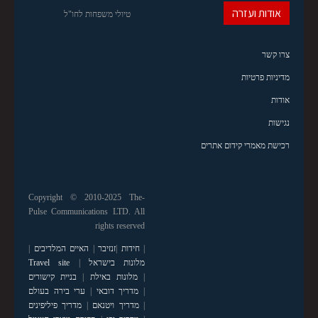
אודות ועזרה
טיולי משפחות לחו"ל
צרו קשר
מדיניות פרטיות
אודות
נגישות
רכישת מאמרי קידום אתרים
Copyright © 2010-2025 The-
Pulse Communications LTD. All
rights reserved
|
חידות
|
זנזיבר
|
האיים המלדיבים
|
מלונות בישראל
|
Travel site
|
מלונות באילת
|
בניית קישורים
|
מדריך דובאי
|
ערי בירה בעולם
|
מדריך ויטנאם
|
מדריך פיליפינים