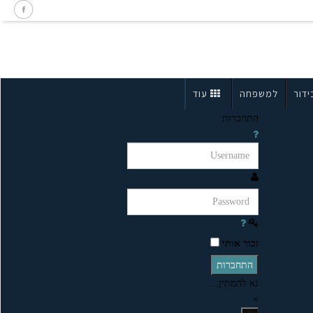
ידור
למשפחה
עוד
התחברות
זכור אותי
התחברות
נא להמתין...
×