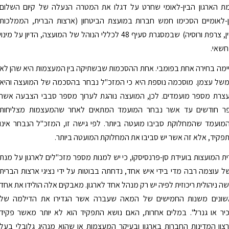
ת הארגון הבין-לאומי שחרט על דגלו את המטרה הנעלה של קיום השלום
ין-לאומיים הסכימו חמש חברות במועצת הביטחון (ארצות הברית, הממלכות
המאוחדות, סין, צרפת ורוסיה) שבמסגרת סעיף 48 לכללי הנוהל של המועצה, הדיון על מינוי
חשאי.
ימה בחירה אחת בפומבי. אחת ההסכמות שבשתיקה בין המעצמות היא שהן לא
 משל עצמן. מוסכמה נוספת היא כי המזכ"ל נבחר בהסכמה של המועצה והיא
צרת מספר מועמדים. לכן, המועצה נוהגת לערוך מספר סבבי הצבעה אשר
ר חודשים עד אשר נבחר המועמד המתאים לאחר שהמעצמות מצליחות
מועמד שהמחלוקת סביבו מועטה ביותר. לפי גישה זו, המזכ"ל הנבחר אינו
תפקיד, אלא זה אשר יש סביבו את המחלוקת המועטה ביותר.
 המועצות בועידת סן-פרנסיסקו, כי יש למנות מספר מזכ"לים לארגון על מנת
של עוצמה רבה מדי בידי איש אחד, נדחתה בבוטות על ידי נציגי ארצות הברית
ה ניהולית ריכוזית לפיה יש רק מנהל אחד לארגון. מאבקים אלה הולידו את אחד
שונים משנות החמישים של המאה שעברה אשר הגדירו את הדילמה של
יר או גנרל". במלים אחרות, האם נושא התפקיד הוא לא יותר מאשר פקיד
ון המדינות החברות בארגון ובעיקר המעצמות או שהוא מנהיג גלובלי בעל