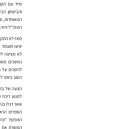
מייד עם הקמ
והביטחון הב
המזכ"ל יהיה 
מאז לא התקי
יציעו מועמד
לא מציעה לע
נמשכים מספ
להסכים על ה
הטוב ביותר ל
הצעה של ברית
למנוע ריכוז 
אשר דגלו בגיש
הספרים הרא
התפקיד "מזכ
המשרת את רצ