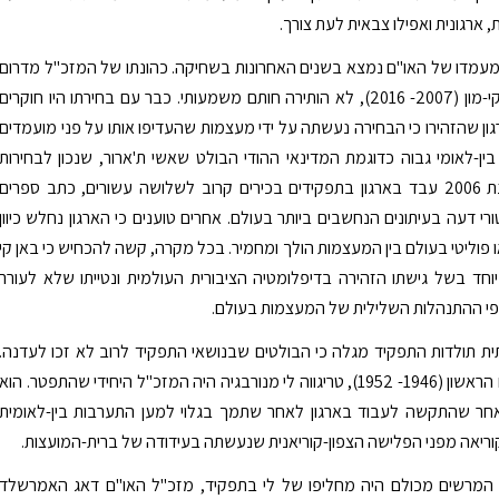
 ארגונית ואפילו צבאית לעת צורך.
י מעמדו של האו"ם נמצא בשנים האחרונות בשחיקה. כהונתו של המזכ"ל מדרום
קוריאה, באן קי-מון (2007- 2016), לא הותירה חותם משמעותי. כבר עם בחירתו היו חוקרים
ון שהזהירו כי הבחירה נעשתה על ידי מעצמות שהעדיפו אותו על פני מועמדים
בין-לאומי גבוה כדוגמת המדינאי ההודי הבולט שאשי ת'ארור, שנכון לבחירות
לתפקיד בשנת 2006 עבד בארגון בתפקידים בכירים קרוב לשלושה עשורים, כתב ספרים
רי דעה בעיתונים הנחשבים ביותר בעולם. אחרים טוענים כי הארגון נחלש כיוון
פוליטי בעולם בין המעצמות הולך ומחמיר. בכל מקרה, קשה להכחיש כי באן קי
וחד בשל גישתו הזהירה בדיפלומטיה הציבורית העולמית ונטייתו שלא לעורר
פי ההתנהלות השלילית של המעצמות בעולם.
ת תולדות התפקיד מגלה כי הבולטים שבנושאי התפקיד לרוב לא זכו לעדנה.
מזכ"ל האו"ם הראשון (1946- 1952), טריגווה לי מנורבגיה היה המזכ"ל היחידי שהתפטר. הוא
ר שהתקשה לעבוד בארגון לאחר שתמך בגלוי למען התערבות בין-לאומית
וריאה מפני הפלישה הצפון-קוריאנית שנעשתה בעידודה של ברית-המועצות.
 המרשים מכולם היה מחליפו של לי בתפקיד, מזכ"ל האו"ם דאג האמרשלד