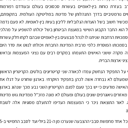
ב בעזרת כוחות בין-לאומיים בעשרות סכסוכים בעולם ובעודדם רפורמות
נויים נורמטיביים בדרך התנהלותן של מדינות בפוליטיקה העולמית. בתקופתם,
כשיר חשוב בשל הועדות הגלובליות לליבון בעיות בין-לאומיות. לא פעם נדמה
 הוא החבר הקבוע השישי במועצת הביטחון בשל יכולתו להשפיע על מהלכי
סמכויות הרחבות שניתנו לו לנהל מבצעים בין-לאומיים שבהם לקחו חלק עשרות
 בסמכותו המוסרית כלפי מרבית המדינות החברות ויכולתו לנווט את סדר היום
 זה מקרה ששני האישים התעמתו במקרים רבים עם נציגי המעצמות ובראש
יגי ארצות הברית.
 על התפקיד הנחשק עמדו לכאורה שני קריטריונים בולטים. הקריטריון הראשון
שמעולם לא נבחרה אשה לכהן בתפקיד היוקרתי. בארגון שחורט על דגלו את
אישה מודעים כי יש בכך טעם לפגם. הקריטריון השני נבע מכך שנהוג בארגון
 מאזורים גיאוגרפים שונים בעולם ומעולם לא מונה מזכ"ל ממדינות גוש מדינות
. לאור התוצאות ניכר כי המעצמות העדיפו להתעלם מסוגיות אלה לטובת
.
גוטרש ניצח בכל אחד מחמשת סבבי ההצבעה שנערכו מן ה-21 ביולי ועד לסבב ה