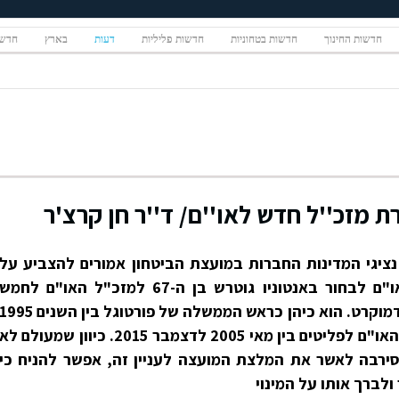
חדשות החינוך
חדשות בטחוניות
חדשות פליליות
דעות
בארץ
חדשו
ת מזכ''ל חדש לאו''ם/ ד''ר חן קרצ'ר
עשר נציגי המדינות החברות במועצת הביטחון אמורים להצביע על
המלצתם לעצרת הכללית של האו"ם לבחור באנטוניו גוטרש בן ה-67 למזכ"ל האו"ם לחמש
השנים הבאות. גוטרש הנו סוציאל-דמוקרט. הוא כיהן כראש הממשלה של פורטוגל בין השנים 95
ל-2002 וכנציב העליון של נציבות האו"ם לפליטים בין מאי 2005 לדצמבר 2015. כיוון שמעולם לא
רבה לאשר את המלצת המועצה לעניין זה, אפשר להניח כי
ברך אותו על המינוי