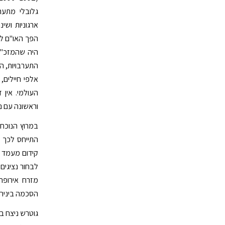
גלובלי מתער
ארגוניות ושי
הפך האו"ם למ
היה שהמזכ"ל
התערבויות, ה
אלפי חיילים,
העולמי. אין
וראשונה עם נצ
במרוץ הנוכחי
התייחס לכך 
קידום מעמד ה
לבחור נציגים
מזרח אירופה
הסכמה ביניהן