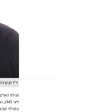
ד"ר חן קרצ'ר
מגילת האו"ם
במגילה קובע 