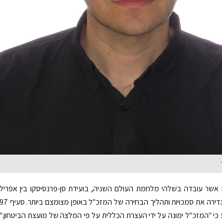
 אשר עובדה בשלהי מלחמת העולם השניה, בועידת סן-פרנסיסקו בין אפריל
ליוני 1945, הגדירה את סמכויות ותהליך הבחירה של המזכ"ל באופן מצומצם ביותר. סעי
כי "המזכ"ל ימונה על ידי העצרת הכללית על פי המלצה של מועצת הביטחון."