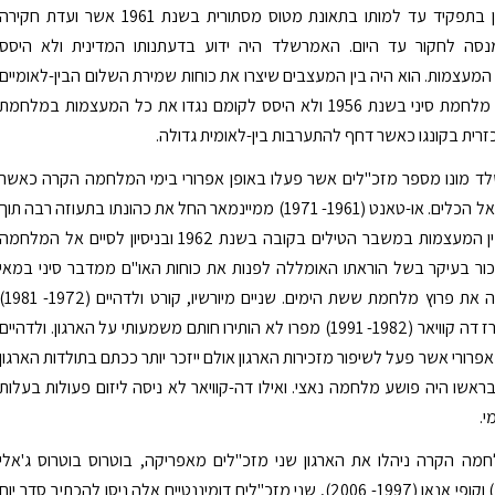
משבדיה כיהן בתפקיד עד למותו בתאונת מטוס מסתורית בשנת 1961 אשר ועדת חקירה
מנסה לחקור עד היום. האמרשלד היה ידוע בדעתנותו המדינית ולא היסס
עצמות. הוא היה בין המעצבים שיצרו את כוחות שמירת השלום הבין-לאומיים
שסייעו לסיים מלחמת סיני בשנת 1956 ולא היסס לקומם נגדו את כל המעצמות במלחמת
רית בקונגו כאשר דחף להתערבות בין-לאומית גדולה.
ד מונו מספר מזכ"לים אשר פעלו באופן אפרורי בימי המלחמה הקרה כאשר
הארגון נחבא אל הכלים. או-טאנט (1961- 1971) ממיינמאר החל את כהונתו בתעוזה רבה תוך
ניסיון לתווך בין המעצמות במשבר הטילים בקובה בשנת 1962 ובניסיון לסיים אל המלחמה
זכור בעיקר בשל הוראתו האומללה לפנות את כוחות האו"ם ממדבר סיני במאי
1967 שעודדה את פרוץ מלחמת ששת הימים. שניים מיורשיו, קורט ולדהי
מאוסטריה ופרז דה קוויאר (1982- 1991) מפרו לא הותירו חותם משמעותי על הארגון. ולדהיים
אפרורי אשר פעל לשיפור מזכירות הארגון אולם ייזכר יותר ככתם בתולדות הארגון
אשו היה פושע מלחמה נאצי. ואילו דה-קוויאר לא ניסה ליזום פעולות בעלות
י.
מה הקרה ניהלו את הארגון שני מזכ"לים מאפריקה, בוטרוס בוטרוס ג'אלי
(1992- 1996) וקופי אנאן (1997- 2006), שני מזכ"לים דומיננטיים אלה ניסו להכתיב סדר יום