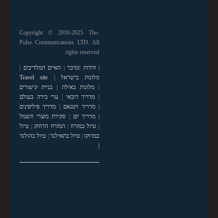
Copyright © 2010-2025 The-
Pulse Communications LTD. All
rights reserved
|
חידות
|
זנזיבר
|
האיים המלדיבים
|
מלונות בישראל
|
Travel site
|
מלונות באילת
|
בניית קישורים
|
מדריך דובאי
|
ערי בירה בעולם
|
מדריך ויטנאם
|
מדריך פיליפינים
|
מדריך יפן
|
סקירת מוצרי חשמל
|
טיול במזרח
|
המזרח הרחוק
|
טיול
במרוקו
|
טיול בתאילנד
|
טיול בהולנד
|