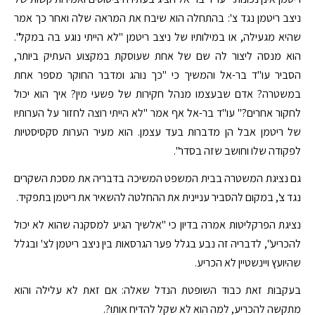
ניצב ריטמן נגד צ': בהתחלה הוא שיבח את המראה שלה ואחר כך אמר
שהיא מגעילה, או במילותיו של ניצב ריטמן "לא הייתי נוגע בה במקל".
הוא מנסה ליצור לה שם של אחת שעוסקת במקצוע העתיק ביותר,
הסביר עו"ד בר-אל והמשיך כי "כך נוהג ומדבר החוקר מספר אחת
במשטרה? אדם שבעצמו מנהל חקירות של פשעי מין? איך הוא יכול
לחקור אחרים?" עו"ד בר-אל אף אמר "לא הייתי רוצה לחזור על הערותיו
של ריטמן אבל הן מדברות בעד עצמן. הוא מעיר הערות סקסיסטיות
לפקודה שלו וחושב שזה בסדר".
גם נציגת המשטרה בבית המשפט המשיכה בדבריה את מסכת השקרים
נגד צ', במקום להסביר עניינית את ההחלטה להשאיר את ריטמן בתפקיד.
נציגת הפרקליטות אמרה בדיון כי "אלשיך הגיע למסקנה שהוא לא יכול
להכריע", לדבריה זה נבע בגלל פער הגרסאות בין ניצב ריטמן לצ' ובגלל
שהיועץ ויינשטיין לא הכריע.
בעקבות זאת כבוד השופטת הנדל שאלה: אם זאת לא עלילה והוא
מתקשה להכריע, למה הוא לא שקל להדיח אותו?.