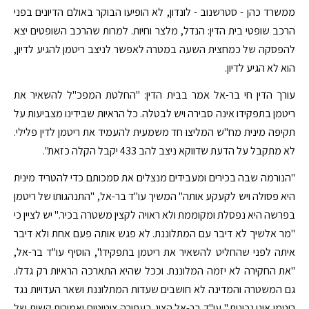
ממשרד כהן - סטרשנוב - לונדון, לא הופיעו הבוקר באולם הדיונים בפני
הרכב שופטי בית הדין: הנדל, מלצר וחיות. למרות שהרכב השופטים יצא
להפסקה של כמחצית השעה במטרה לאפשר לניצב ריטמן להגיע לדיון,
הוא לא הגיע לדיון.
עורך הדין חי בר-אל אמר בבית הדין: "החלטת המפכ"ל להשאיר את
ריטמן בתפקידו אינה סבירה ויש לבטלה. כל הראיות שבידינו מצביעות על
תקיפה מינית מח"ש המליצו חד משמעית להעמיד את ריטמן לדין פלילי.
לא מתקבל על הדעת שדווקא ניצב להב 433 יקבל הקלה כזאת".
"הנורמה שבה בכירים ומעבידים מנצלים את סמכותם כדי להטריד מינית
היא פסולה ויש לקעקע אותה" המשיך עו"ד בר-אל, "התנהגותו של ריטמן
בפרשה היא נפסלת ומקוממת ולא ראויה לקצין משטרה בכיר." יש לציין כי
"מר אלשיך לא דיבר עם המתלוננת. לא פגש אותה פעם אחת ולא דיבר
איתה לפני שהחליט להשאיר את ריטמן בתפקידו", הוסיף עו"ד בר-אל,
"את החקירה לא יזמה המלוננת. וככל שהיא התארכה הראיות רק גדלו.
גם המשטרה והמדינה לא חושבים שעדות המתלוננת ושאר העדויות נגד
ריטמן אינן נכונות." עו"ד בר-אל הציג בעתירה ציטוטים ואמירות קשות של