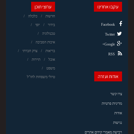
עקבו אחרינו
ערוצי תוכן
חדשות
כלכלה
Facebook
בידור
יופי
טכנולוגיה
Twitter
איכות הסביבה
Google+
בריאות
צדק חברתי
RSS
אוכל
תיירות
משפט
אודות ועזרה
טיולי משפחות לחו"ל
צרו קשר
מדיניות פרטיות
אודות
נגישות
רכישת מאמרי קידום אתרים