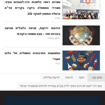
עשרות ראשי הלשכות הדו-לאומיות ונציגי
משרדי הממשלה ביקרו בקריית מד"א
ברמלה ונחשפו למוקד 101
בארץ
הודעות ירוקות, אכיפה גלובלית ופגיעה
בזכויות יסוד – מבט משפטי ביקורתי
הדופק הפלילי
המשמעות התרבותית והסמלית של הלוח
העברי
דעות
אתם כאן:
ראשי
חדשות
חדשות פליליות
ניצב רוני ריטמן לא הגיע הבוקר לדיון בבג"צ בעתירה להדחתו ממשטרת ישראל