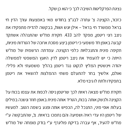
נציגת הפרקליטות השיבה לכך כי הוא כן שקל.
כזכור, הקצינה צ' עתרה לבג"צ בחודש מאי באמצעות עורך הדין חי
בראל ממשרד חי בראל – אילן יונש ושות', בבקשה להדיח מתפקידו את
ניצב רוני ריטמן, מפקד להב 433. חקירת מח"ש שהתנהלה אשתקד
קבעה באופן חד משמעי כי ריטמן ביצע מסכת ארוכה של הטרדות מיניות,
תקיפה מינית והתנכלויות כלפי הקצינה. עמדתה הרשמית של מח"ש
הייתה כי יש להעמיד את ניצב ריטמן לדין. היועץ המשפטי לממשלה
יהודה ויינשטיין המליץ לנקוט נגד ריטמן בהליך משמעתי ולא פלילי.
ואולם, אלשיך בחר להתעלם משתי ההמלצות להשאיר את ריטמן
בתפקידו ולתת לו גיבוי מלא.
חקירת מח"ש מצאה ראיות לכך שריטמן ניסה לכפות את עצמו בכוח על
הקצינה ולנשק אותה בכוח, הטריד אותה מינית באופן חוזר ונשנה במילים
בעלות אופי מיני, התנכל לה, הכפיש אותה ופגע בשמה הטוב. למעשיו
של ריטמן היו עדי ראיה ושמיעה והם נתמכו בראיות. צ', שהתבקשה ע"י
מח"ש להעיד, אף עברה בדיקת פוליגרף ע"י בודק מומחה של מח"ש