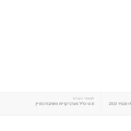
למאמר הקודם
בציר 2013
מ.ט.י גליל מערבי קריות משתבח כמו יין