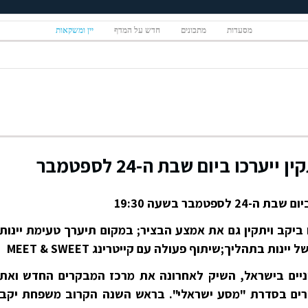
מסעדות
מתכונים
חדש על המדף
יין ומשקאות
ערכו ביום שבת ה-24 לספטמבר
פטמבר בשעה 19:30
ביקב ויתקין גם את אמצע הבציר; במקום תיערך טעימת יינות
נות בתהליך;שיתוף פעולה עם קייטרינג MEET & SWEET
כוניים בישראל, השיק לאחרונה את מרכז המבקרים החדש ואת
רים בסדרת "מסע ישראלי". בראש השנה הקרוב משפחת יקב