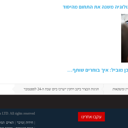
כן מוביל: איך בוחרים שותף…
יין ומשקאות
חגיגות הבציר ביקב ויתקין ייערכו ביום שבת ה-24 לספטמבר
LTD. All rights reserved
עקבו אחרינו
|
חידות
|
זנזיבר
|
האיים המל