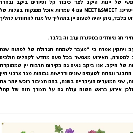
פשי של יינות היקב לצד כיבוד קל וסיורים ביקב ובחדר
החביות.בנוסף, היקב יארח את קייטרינג MEET&SWEET עם 4 עמדות אוכל מפנקות בעלות של
רוע בלבד, ניתן יהיה לטעום יין בתהליך על מנת להתוודע להליך
מחירי חג מיוחדים במסגרת ערב זה בלבד.
יקב ויתקין אמרה כי "מעבר לשמחה הגדולה של לפתוח שנה
 למסורת, האירוע מאפשר בכל פעם מחדש לקהלים הולכים
ות של היקב. אנו ביקב גאים גם בקידום תרבות יין שממוקדת
 התבגר ונפתח לטעמים שונים ודרישות גבוהות מצד צרכני היין
, שני המועדים העיקריים בשנה, בהם הציבור רוכש יותר את
 ולכן אירוע בראש השנה עולה גם על הצורך הזה של קהל