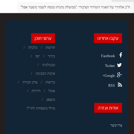
ח''כ אלהרר על תאגיד השידור הציבורי: ''ממשלת נתניהו מנסה לשמר משטר אפל''
עקבו אחרינו
ערוצי תוכן
חדשות
כלכלה
Facebook
בידור
יופי
טכנולוגיה
Twitter
איכות הסביבה
Google+
בריאות
צדק חברתי
RSS
אוכל
תיירות
משפט
אודות ועזרה
טיולי משפחות לחו"ל
צרו קשר