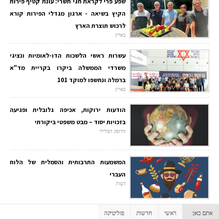
שפע פרי לקראת חגי תשרי: עונת קטיף פירות
הקיץ בשיאה - ארגון מגדלי הפירות קורא
לרכוש תוצרת הארץ
בארץ
עשרות ראשי הלשכות הדו-לאומיות ונציגי
משרדי הממשלה ביקרו בקריית מד"א
ברמלה ונחשפו למוקד 101
בארץ
הודעות ירוקות, אכיפה גלובלית ופגיעה
בזכויות יסוד – מבט משפטי ביקורתי
הדופק הפלילי
המשמעות התרבותית והסמלית של הלוח
העברי
דעות
אתם כאן:
ראשי
חדשות
פוליטיקה