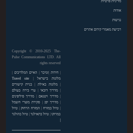
מדיניות פרטיות
אודות
נגישות
רכישת מאמרי קידום אתרים
Copyright © 2010-2025 The-
Pulse Communications LTD. All
rights reserved
|
חידות
|
זנזיבר
|
האיים המלדיבים
|
מלונות בישראל
|
Travel site
|
מלונות באילת
|
בניית קישורים
|
מדריך דובאי
|
ערי בירה בעולם
|
מדריך ויטנאם
|
מדריך פיליפינים
|
מדריך יפן
|
סקירת מוצרי חשמל
|
טיול במזרח
|
המזרח הרחוק
|
טיול
במרוקו
|
טיול בתאילנד
|
טיול בהולנד
|