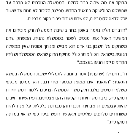
הבוקר את מה שהיה ברור לכולנו- הממשלה הנוכחית לא תרפה עד
שתשלוט הפוליטיקה בתאגיד החדש. מפלגת הליכוד לא תנוח עד ששוב
יוכלו לדאוג לקומבינות, למשרות ושידור ציבורי רקוב מבפנים.
"הדברים הללו נאמרו באופן ברור בישיבת הממשלה ורק מוכיחים את
המשטר האפל אותו מנסים לשמר בממשלת נתניהו. המשחק שהם
משחקים על חשבון בני אדם הוא מבייש ומגוחך ומוכיח שאין ממשלה
הגיונית בישראל והכול מותר כולל מחיקת החוק שראש הממשלה ושליחיו
הקודמים יזמו והניעו בעצמם."
ח"כ חיים ילין (יש עתיד) אמר בתגובה לתמלילי ישיבת הממשלה בנושא
התאגיד: "התאגיד אינו ממומן מכספי מירי רגב, הוא ממומן מכספי
משלמי המיסים כולם. חלק משרי הממשלה צריכים ללמוד חמש יחידות
דמוקרטיה, כי בחמש יחידות דיקטטורה הם מצטיינים. גופי השידור חייבים
להיות עצמאים הן מבחינה תוכנית והן מבחינת כלכלית, על מנת להיות
משוחררים מלחצים פוליטיים ולאפשר חופש ביטוי כפי שראוי במדינה
דמוקרטית."