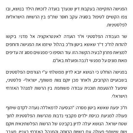
הפגישה התקיימה בעקבות דיון שנערך בועדה לזכויות הילד בנושא, ובו
צפו הקשיים לטיפול בסוגיה עקב חוסר שת"פ בין הרשויות הישראליות
לפלסטיניות.
שר העבודה הפלסטיני ויו"ר הועדה לאינטראקציה אל מדני: ביקשו
להודות לח"כ ד"ר שאשא ביטון וח"כ בהלול שיזמו את הפגישה ודוחפים
למציאת פתרון לבעיה הקשה הזו. עוד הוסיפו כי מפגשים מסוג זה עדיפים
מאות מונים על מפגשי ז'נבה ופועלות באו"ם.
בפגישה הוחלט כי הנושא יובא לדיון ממשלתי ע"י הגורמים הפלסטינים
בשבועיים הקרובים, ולאחר מכן יוקם צוות משותף, ישראלי- פלסטיני,
שיפעל להטעמת תוכנית עבודה משותפת בין הרשות למנהל האזרחי
הישראלי.
ח"כ יפעת שאשא ביטון מסרה: "הנסיעה לרמאללה נועדה לקדם שיתוף
פעולה למניעת כניסת ילדים מקבצי נדבות מהרשות הפלסטינית לתוך
שטח ישראל. הנושא יעלה לדיון בקבינט של הרשות הפלשתינאית ויוקם
צוות שישתף פעולה עם רשויות הרווחה והמנהל האזרחי בעניין. מעבר