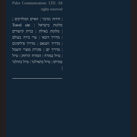
Pulse Communications LTD. All
rights reserved
|
חידות
|
זנזיבר
|
האיים המלדיבים
|
מלונות בישראל
|
Travel site
|
מלונות באילת
|
בניית קישורים
|
מדריך דובאי
|
ערי בירה בעולם
|
מדריך ויטנאם
|
מדריך פיליפינים
|
מדריך יפן
|
סקירת מוצרי חשמל
|
טיול במזרח
|
המזרח הרחוק
|
טיול
במרוקו
|
טיול בתאילנד
|
טיול בהולנד
|