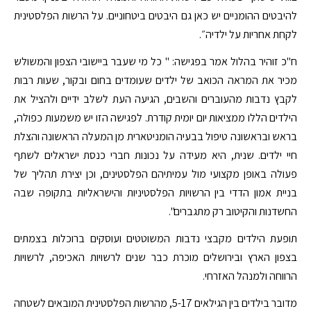
להיבטים ההומניים יש כאן גם היבטים ביטחוניים. על הרשות הפלסטינית
לקחת אחריות על ילדיה״.
ח"כ זוהיר בהלול אמר בפגישה: " כל מי שעבר ביישובי הצפון והמשולש
מכיר את המראה הכואב של ילדים שעומדים בחום ובקור, שעות רבות
לקבץ נדבות מהעוברים והשבים, הגיעה העת לשלב ידיים ולהציל את
הילדים הללו ממציאות יום יומית קודרת. לפגישה הזו יש משמעות כפולה,
בראש ובראשונה טיפול בבעיה הומניטארית מן המעלה הראשונה והצלת
חיי ילדים. שנית, היא מעידה על נכונות חברי כנסת ישראלים לשתף
פעולה באופן מקצועי מול עמיתיהם הפלסטינים, וכן יצירת תהליך של
בניית אמון הדדי בין הרשויות הפלסטיניות והישראליות בתקופה שבה
החשדנות והקיטוב רק מתגברים".
תופעת הילדים מקבצי נדבות המשוטטים ועוסקים ברוכלות בצמתים
בצפון הארץ ובירושלים מוכרת כבר שנים לרשויות האכיפה, לרשויות
הרווחה ולמנהל האזרחי.
מדובר בילדים בין הגילאים 5-17, מהרשות הפלסטינית המובאים לשטחה