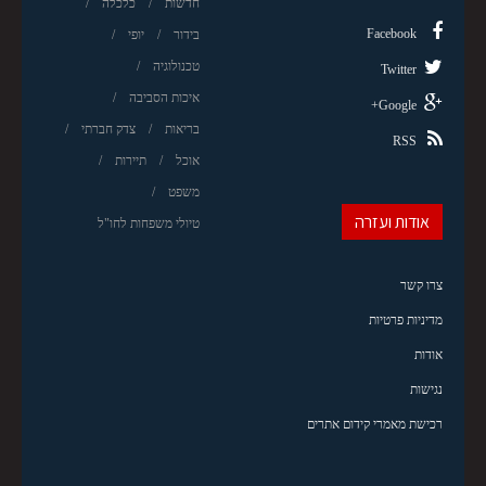
חדשות
כלכלה
Facebook
בידור
יופי
טכנולוגיה
Twitter
איכות הסביבה
Google+
בריאות
צדק חברתי
RSS
אוכל
תיירות
משפט
אודות ועזרה
טיולי משפחות לחו"ל
צרו קשר
מדיניות פרטיות
אודות
נגישות
רכישת מאמרי קידום אתרים