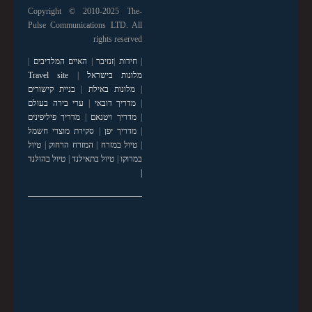
Copyright © 2010-2025 The-
Pulse Communications LTD. All
rights reserved
|
חידות
|
זנזיבר
|
האיים המלדיבים
|
מלונות בישראל
|
Travel site
|
מלונות באילת
|
בניית קישורים
|
מדריך דובאי
|
ערי בירה בעולם
|
מדריך ויטנאם
|
מדריך פיליפינים
|
מדריך יפן
|
סקירת מוצרי חשמל
|
טיול במזרח
|
המזרח הרחוק
|
טיול
במרוקו
|
טיול בתאילנד
|
טיול בהולנד
|