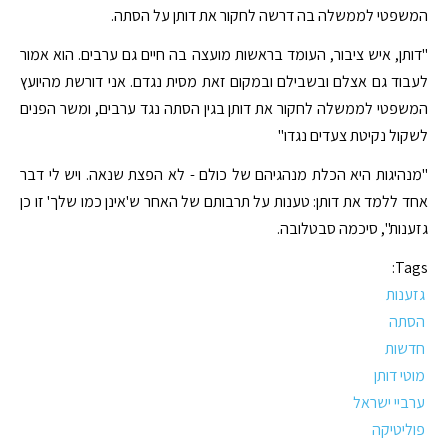
המשפטי לממשלה בה דרשה לחקור את דותן על הסתה.
"דותן, איש ציבור, העומד בראשות מועצה בה חיים גם ערבים. הוא אמור
לעבוד גם אצלם ובשבילם ובמקום זאת מסית נגדם. אני דורשת מהיועץ
המשפטי לממשלה לחקור את דותן בגין הסתה נגד ערבים, ומשר הפנים
לשקול נקיטת צעדים נגדו"
"מנהיגות היא הכלת מנהגיהם של כולם - לא הפצת שנאה. ויש לי דבר
אחד ללמד את דותן: טענות על תרבותם של האחר ש'אינן כמו שלך' זו כן
גזענות", סיכמה סבטלובה.
Tags:
גזענות
הסתה
חדשות
מוטי דותן
ערביי ישראל
פוליטיקה