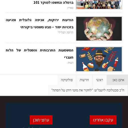
ברמלה ונחשפו למוקד 101
בארץ
הודעות ירוקות, אכיפה גלובלית ופגיעה
בזכויות יסוד – מבט משפטי ביקורתי
הדופק הפלילי
המשמעות התרבותית והסמלית של הלוח
העברי
דעות
אתם כאן:
ראשי
חדשות
פוליטיקה
ח''כ סבטלובה ליועמ''ש: ''לחקור את מוטי דותן על הסתה''
עקבו אחרינו
ערוצי תוכן