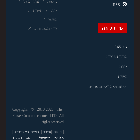
בריאות
צדק חברתי
RSS
אוכל
תיירות
משפט
אודות ועזרה
טיולי משפחות לחו"ל
צרו קשר
מדיניות פרטיות
אודות
נגישות
רכישת מאמרי קידום אתרים
Copyright © 2010-2025 The-
Pulse Communications LTD. All
rights reserved
|
חידות
|
זנזיבר
|
האיים המלדיבים
|
מלונות בישראל
|
Travel site