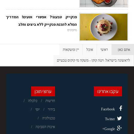
פנקייק טבעוני? אפשרי וטעים! המדריך
המלא להכנת פנקייק ללא ביצים וחלב
מתכונים
אתם כאן:
ראשי
אוכל
יין ומשקאות
לראשונה בישראל: ויטה קוקו - משקה מי קוקוס טבעיים
עקבו אחרינו
ערוצי תוכן
חדשות
כלכלה
Facebook
בידור
יופי
טכנולוגיה
Twitter
איכות הסביבה
Google+