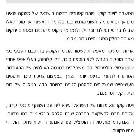
המשקה "ויטה קוקו" פותח קטגוריה חדשה בישראל של משקה שאינו
מים אך גם אינו מיץ. השוני מורגש כבר בלגימה הראשונה אך מוכר לאלו
שבילו בחופי תאילנד וברזיל, ולגמו מי קוקוס מרעננים מאגוזים ירוקים
וצעירים כחלק מסגנון חיים טרופי מקומי.
אריזת המשקה מאפשרת לשמור את מי הקוקוס בהרכבם הטבעי כפי
שהם מופקים בטבע: ללא תוספת סוכר, דלי קלוריות, בעלי אפס אחוזי
שומן ונטולי כולסטרול. הם משתלבים במגמה העולמית של התעוררות
המודעות לתזונה בריאה יותר והצורך בצמצום צריכת סוכר ותוספים
תעשייתיים שמצליחים להסתנן לגופנו במיוחד בקיץ במסווה של כוס
שתיה קלה ומרעננת.
ויטה קוקו הוא פיתוח של הישראלי עירא לירן עם השותף מיכאל קירבן,
אליהם חברו להשקעה בחברה שורת סלבס בינלאומיים כמו מדונה,
ריהאנה, דמי מור, סולן רד הוט צ'ילי פפרס אנתוני קידיס והשחקן ההוליוודי
מתיו מקונוהיי.