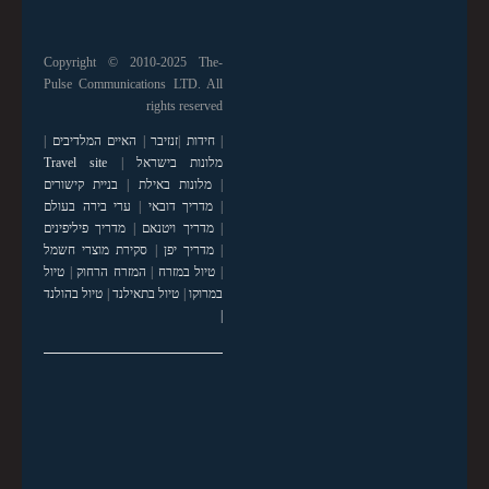
Copyright © 2010-2025 The-
Pulse Communications LTD. All
rights reserved
|
חידות
|
זנזיבר
|
האיים המלדיבים
|
מלונות בישראל
|
Travel site
|
מלונות באילת
|
בניית קישורים
|
מדריך דובאי
|
ערי בירה בעולם
|
מדריך ויטנאם
|
מדריך פיליפינים
|
מדריך יפן
|
סקירת מוצרי חשמל
|
טיול במזרח
|
המזרח הרחוק
|
טיול
במרוקו
|
טיול בתאילנד
|
טיול בהולנד
|