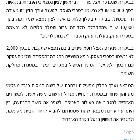
בביקורת שנערכה אצל עורך דין בראשון לציון נמצא כי העברות בנקאיות
בסך 20,000 ₪ לא נרשמו בספרי העסק. לטענת עורך הדין "זו מעידה
חד פעמית". בביקורת בסלון כלות בראשון לציון נמצא שמקדמה בסך
10,000 ש"ח שהתקבלה מלקוחה עבור שמלת כלולות לא נרשמה
בספרי העסק. בעלת העסק הסבירה "שכחתי לרשום".
בביקורת שנערכה אצל רופא שיניים ביבנה נמצא שתקבולים בסך 2,000
לא נרשמו בספרי העסק. רופא השיניים בתגובה "הפקידה שלי מתעסקת
עם הכסף ולא אני". המשך הטיפול במקרים ייעשה במסגרת מחלקת
השומה.
המבצע נערך כחלק מפעילות נרחבת של רשות המסים כנגד מעלימי
מס והון שחור ובמסגרת הנחיית מנהל הרשות, משה אשר, למשרדים
האזוריים להגביר את פעילות האכיפה ולשפר את כושר ההרתעה, בין
היתר ע"י עריכת מבצעי שטח שמטרתם להביא לדיווחי וגביית מס אמת
ולהגביר את השוויון בנטל בקרב האזרחים.
Tags:
מיסוי