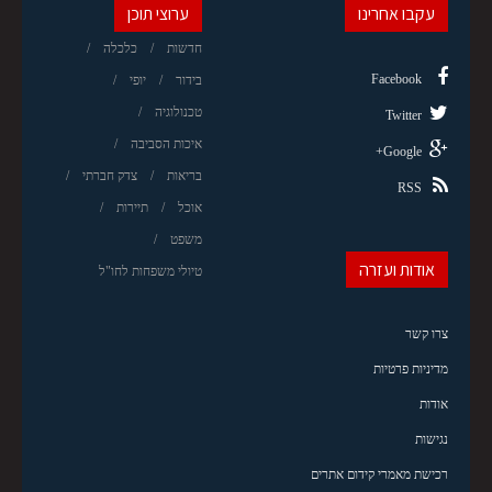
עקבו אחרינו
ערוצי תוכן
חדשות
כלכלה
Facebook
בידור
יופי
טכנולוגיה
Twitter
איכות הסביבה
Google+
בריאות
צדק חברתי
RSS
אוכל
תיירות
משפט
אודות ועזרה
טיולי משפחות לחו"ל
צרו קשר
מדיניות פרטיות
אודות
נגישות
רכישת מאמרי קידום אתרים