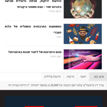
הודעות ירוקות, אכיפה גלובלית ופגיעה
בזכויות יסוד – מבט משפטי ביקורתי
הדופק הפלילי
המשמעות התרבותית והסמלית של הלוח
העברי
דעות
מהם היתרונות של לימוד תכנות באינטרנט?
דופק החינוך
אתם כאן:
ראשי
חדשות
חדשות פליליות
עורך דין מראשל"צ שלא רשם הכנסה של 20,000 ₪ ממספר לקוחות: "זו הייתה מעידה חד
פעמית"