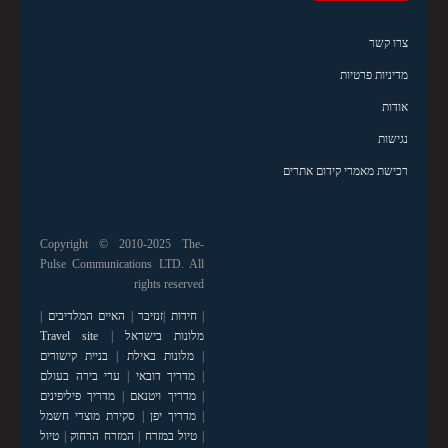
צרו קשר
מדיניות פרטיות
אודות
נגישות
רכישת מאמרי קידום אתרים
Copyright © 2010-2025 The-
Pulse Communications LTD. All
rights reserved
|
חידות
|
זנזיבר
|
האיים המלדיבים
|
מלונות בישראל
|
Travel site
|
מלונות באילת
|
בניית קישורים
|
מדריך דובאי
|
ערי בירה בעולם
|
מדריך ויטנאם
|
מדריך פיליפינים
|
מדריך יפן
|
סקירת מוצרי חשמל
|
טיול במזרח
|
המזרח הרחוק
|
טיול