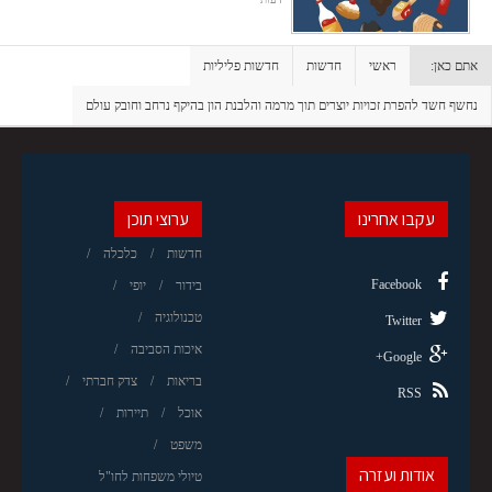
אתם כאן:
ראשי
חדשות
חדשות פליליות
נחשף חשד להפרת זכויות יוצרים תוך מרמה והלבנת הון בהיקף נרחב וחובק עולם
עקבו אחרינו
ערוצי תוכן
חדשות
כלכלה
Facebook
בידור
יופי
טכנולוגיה
Twitter
איכות הסביבה
Google+
בריאות
צדק חברתי
RSS
אוכל
תיירות
משפט
אודות ועזרה
טיולי משפחות לחו"ל