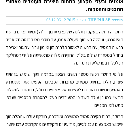
אומנים ובעלי מקצוע בתחום היצירה העומדים מאחורי
התכנים וההפקות.
מערכת THE PULSE
נוצר ב 06.12.2015 03:12
החקירה החלה בעקבות תלונה של נציגי ארגון זיר״ה (זכויות יוצרים ברשת
האינטרנט) ונוהלה בשיתוף פעולה עמם, עם חוקרי מס הכנסה תל אביב
ברשות המסים, עם הרשות לאיסור הלבנת הון ומימון טרור ועם גופי אכיפה
בחו״ל במסגרת שת״פ בינ״ל. החקירה מלווה מראשיתה על ידי המחלקה
הכלכלית בפרקליטות המדינה.
על פי החשד רכשו מספר תושבי הצפון במרמה ותוך שימוש בזהויות
שונות, חלקן בדויות, ממירים מחברות הכבלים והפעילו אתר אינטרנט
באמצעותו שודרו התכנים לעשרות אלפי מנויים בחו״ל, בתמורה לתשלום
חודשי. כמו כן עולה חשד כי המעורבים פעלו להסתרת הכספים שגרפו
מתשלומי המנויים.
הבוקר, בתום חקירה סמויה ממושכת ומורכבת, חובקת עולם שנוהלה תוך
שימוש באמצעים טכנולוגיים, מודיעיניים וחקירתיים מתקדמים ערכו שוטרי