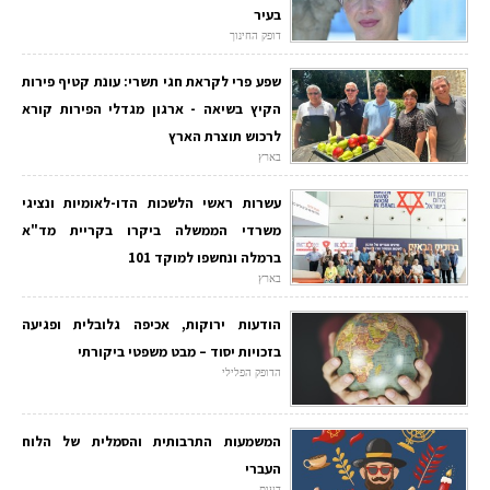
בעיר
דופק החינוך
שפע פרי לקראת חגי תשרי: עונת קטיף פירות
הקיץ בשיאה - ארגון מגדלי הפירות קורא
לרכוש תוצרת הארץ
בארץ
עשרות ראשי הלשכות הדו-לאומיות ונציגי
משרדי הממשלה ביקרו בקריית מד"א
ברמלה ונחשפו למוקד 101
בארץ
הודעות ירוקות, אכיפה גלובלית ופגיעה
בזכויות יסוד – מבט משפטי ביקורתי
הדופק הפלילי
המשמעות התרבותית והסמלית של הלוח
העברי
דעות