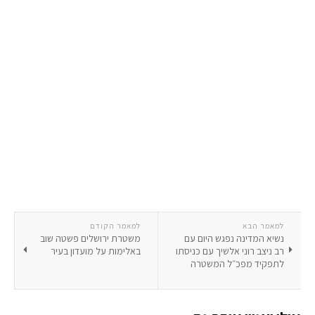
למאמר הבא
למאמר הקודם
נשיא המדינה נפגש היום עם
משטרת ירושלים פשטה שוב
רב ניצב רוני אלשיך עם כניסתו
באלימות על מועדון בעיר
לתפקיד מפכ״ל המשטרה