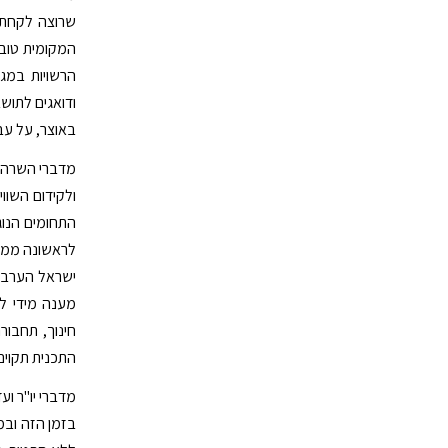
שרוצה לקחת 
המקומית טוב,
הרשויות במג
ודואגים לתוש
באוצר, על עבו
מדברי השרה לש
ולקידום השוו
התחומים הנוג
לראשונה ממש
ישראל הערבים
מענה מידי לר
חינוך, תחבור
התכנית תקוים
מדברי יו"ר וע
בזמן הזה ובמ