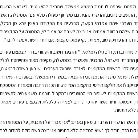
ולפתח ואיכפת לו תמיד תימצא ממשלה שתרצה להושיט יד. כשראש הרשות
 התושבים נהנים, והרשות נהנית גם משיתוף פעולה מלא עם הממשלה. ראשי
זר הערבי איתם עמדתי בקשר, מבצעים את תפקידם באופן יוצא מן הכלל,
בים שלהם בכוונה אמתית. אני רוצה לשבח את אמיר לוי, הממונה על התקציבים
דתו. זהו פרויקט טוב, אמיתי, נקי עמוק ומקצועי. אם יהיו דרישות אפשר לדבר".
וויון חברתי, ח"כ גילה גמליאל: "זהו צעד חשוב והיסטורי בדרך לצמצום פערים
יון החברתי בישראל. התכנית שאושרה בממשלה, מקיפה מאוד ומתייחסת לכלל
עים לחיי הרשויות המקומיות ולאזרחי ישראל הערבים. יש כאן בשורה דרמטית,
לת ישראל משנה את מנגנוני ההקצאה במשרדי הממשלה באופן כזה שאזרחי
 יקבלו את חלקם היחסי בתקציב המדינה. זו תכנית רחבה ומאוזנת המספקת
שויות המקומיות לשיפור חיי התושבים ובמקביל תורמת משמעותית לתשתיות
ה, תעסוקה ודיור אשר יהוו כר נרחב לצמיחה כלכלית ולצמצום פערים אמיתי.
 ללא התניות.״
ד ראשי הרשויות הערביות, מאזן גאניים: "אני מברך על התכנית, על המפגש הזה
קום הזה, תודה לך נשיא המדינה. ללא התניות אני רוצה בשם כולם להודות לכם