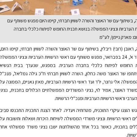
 בשיתוף עם שר האוצר והשרה לשוויון חברתי, קיימו היום מפגש משותף עם
ת הערביות ונציגי הממשלה בנושא תכנית החומש לפיתוח כלכלי בחברה
ם: מארק ניימן/ לע"מ
ראובן (רובי) ריבלין, בשיתוף עם שר האוצר והשרה לשוויון חברתי, קיימו היום,
רביעי, ט"ו אדר א', 24 בפברואר, מפגש משותף עם ראשי הרשויות הערביות ונציגי הממשלה
ת החומש לפיתוח כלכלי בחברה הערבית. במפגש, שנערך בבית הנשיא
תפו שר האוצר משה כחלון, השרה לשוויון חברתי ח"כ גילה גמליאל, מנכ"ל
שלה אלי גרונר, יו"ר ועד ראשי הרשויות הערביות, מאזן גאניים, הממונה על
רד האוצר, אמיר לוי, נציגי המשרדים הממשלתיים הכלולים בתכנית, נציגי
ערבי וראשי הרשויות הערביות ומנכ"לי הרשויות.
הוצגו עיקרי התוכנית, מטרותיה ויעדיה. לאחר הצגת התכנית התכנסו סביב
ים ראשי הרשויות ונציגי משרדי הממשלה לשיחות היכרות ושאלות ותשובות על
לים בתכנית, כאשר בכל אחד מהשולחנות ישבו נציגי משרד ממשלתי אחר
ויות.