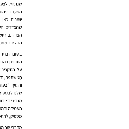
שנתחיל לצעוד
הפער בין יהוד
יושבים כאן 
שהצדדים השו
הצדדים, היוש
הזה יניב מפג
בסיום דבריו 
התכנית בהם א
על התקציבים
הַמשתפת, ח"כ 
והוסיף: "בעו
שלנו לבסס אמ
מנהיגי הציבור
העמידה וההתמ
מספיק, להתמיד
מדברי שר האו