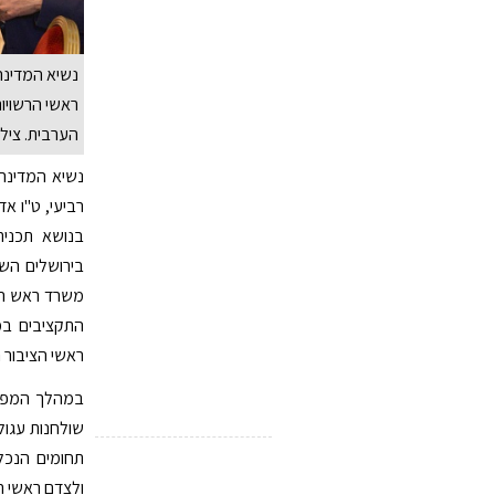
נשיא המדינה,
ראשי הרשויו
הערבית. צילו
נשיא המדינה, 
בנושא תכני
בירושלים השת
משרד ראש הממ
התקציבים במש
ראשי הציבור ה
במהלך המפגש 
שולחנות עגול
תחומים הנכל
ולצדם ראשי רש