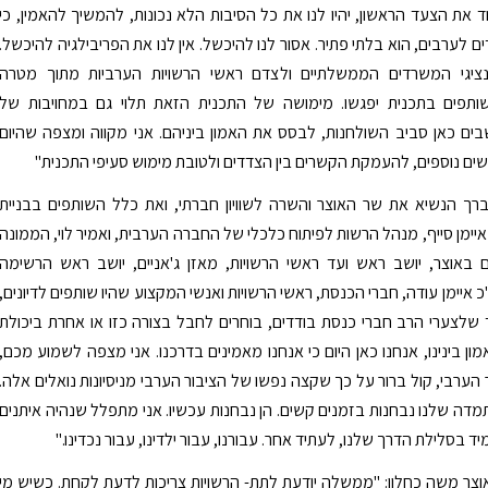
 את הצעד הראשון, יהיו לנו את כל הסיבות הלא נכונות, להמשיך להאמין, כי
ים לערבים, הוא בלתי פתיר. אסור לנו להיכשל. אין לנו את הפריבילגיה להיכשל.
נציגי המשרדים הממשלתיים ולצדם ראשי הרשויות הערביות מתוך מטרה
תפים בתכנית יפגשו. מימושה של התכנית הזאת תלוי גם במחויבות של
בים כאן סביב השולחנות, לבסס את האמון ביניהם. אני מקווה ומצפה שהיום
שים נוספים, להעמקת הקשרים בין הצדדים ולטובת מימוש סעיפי התכנית"
ברך הנשיא את שר האוצר והשרה לשוויון חברתי, ואת כלל השותפים בבניית
יימן סייף, מנהל הרשות לפיתוח כלכלי של החברה הערבית, ואמיר לוי, הממונה
 באוצר, יושב ראש ועד ראשי הרשויות, מאזן ג'אניים, יושב ראש הרשימה
איימן עודה, חברי הכנסת, ראשי הרשויות ואנשי המקצוע שהיו שותפים לדיונים,
ד שלצערי הרב חברי כנסת בודדים, בוחרים לחבל בצורה כזו או אחרת ביכולת
ון בינינו, אנחנו כאן היום כי אנחנו מאמינים בדרכנו. אני מצפה לשמוע מכם,
 הערבי, קול ברור על כך שקצה נפשו של הציבור הערבי מניסיונות נואלים אלה.
דה שלנו נבחנות בזמנים קשים. הן נבחנות עכשיו. אני מתפלל שנהיה איתנים
 בסלילת הדרך שלנו, לעתיד אחר. עבורנו, עבור ילדינו, עבור נכדינו."
צר משה כחלון: "ממשלה יודעת לתת- הרשויות צריכות לדעת לקחת. כשיש מי