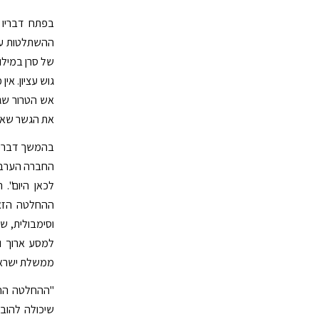
בפתח דבריו ה
ההשתלטות על 
של סרן במילו
גוש עציון. אי
אש הטרור שג
את הגשר שאנו
בהמשך דבריו 
החברה הערבי
לכאן היום".
ההחלטה הזאת
וסימבולית, ש
למסע ארוך וח
ממשלת ישראל
"ההחלטה החשו
שיכולה להובי