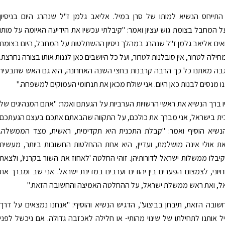
תייחס הנשיא למותו של סרן במיל. אליאב גלמן ז"ל שנהרג היום בניסיון
המחבל בצומת גוש עציון ואמר: "קיבלתי עכשיו את הידיעה האיומה על מותו
אים אליאב גלמן ז"ל שנהרג במהלך ניסיון ההשתלטות על המחבל, היום בצומת
ן מחילה לטרור, אין סובלנות לטרור, ועל כל היושבים כאן לגנות אותו בצורה נחרצת.
בה מאתנו כל כך הרבה קרבנות בחצי השנה האחרונה, היא גם האש שתבעיר
 מנסים לבנות כאן היום. אני שולח מכאן את תנחומי העמוקים למשפחה."
ברך הנשיא את ראשי הרשויות הערביות על הגעתם ואמר: "אתם המנהיגים של
ת בישראל, אני מברך את כולכם, על התקווה שהבאתם אתכם בעצם הגעתכם
 הנשיא הוסיף ואמר: "קבלת התכנית היא תקדימית, ראשית, מצד הממשלה.
 אולי אינה מושלמת, ועדיין, היא אחת ההחלטות החשובות ביותר, מעשית
קיבלו ממשלות ישראל לדורותיהן. זוהי החלטה 'לאחוז את השור בקרניו', ולצאת
יוני, לצמצום הפערים בין יהודים וערבים במדינת ישראל. אני שב ומברך את
, ואת ראש ממשלת ישראל, על ההחלטה האמיצה והחשובה הזאת."
בה הזאת, תיבחן בביצוע", הדגיש הנשיא והוסיף: "אנחנו נמצאים על דרך
ל אותנו לתחילתו של שינוי מהותי- או חלילה לאכזבה גדולה. אם ניכשל לפני