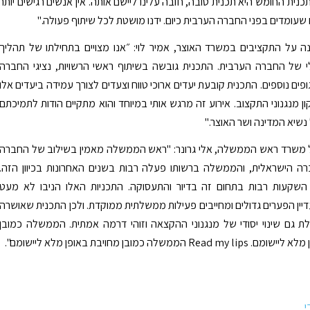
כנית החומש היא תכנית טובה, חובה עלינו ליישם אותה. אין אנשים רגישים יותר
עומדים בפני החברה הערבית כיום. ידנו מושטת לכל שיתוף פעולה."
 על התקציבים במשרד האוצר, אמיר לוי: ״אנו מצויים בתחילתו של תהליך
י של החברה הערבית. התכנית גובשה בשיתוף ראשי הרשויות, נציגי החברה
ופים נוספים. התכנית קובעת יעדים ארוכי טווח וצעדים לצורך עמידה ביעדים אלו
ן מנגנוני התקצוב. אירוע זה מרגש אותי במיוחד והוא מתקיים הודות לתמיכתם
שיא המדינה ושר האוצר."
 משרד ראש הממשלה, אלי גרונר: "ראש הממשלה מאמין בשילוב של החברה
ה הישראלית, והממשלה ברשותו פעלה רבות בשנים האחרונות בכיוון הזה.
ו השקעות רבות בתחום זה בדיור והתעסוקה. התכניות האלו הניבו לא מעט
דיין הפערים גדולים ומחייבים פעילות ממשלתית ממוקדת. ולכן התכנית שאושרה
 גם שינוי יסודי של מנגנוני ההקצאה וזוהי דרמה אמתית. הממשלה כמובן
Re הממשלה כמובן מחויבת באופן מלא ליישומם".
י