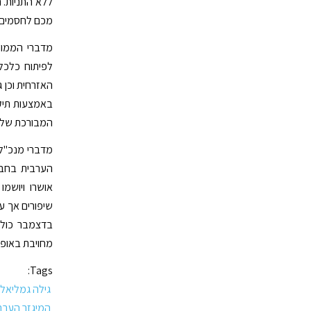
ללא התניות. ת
מכם לחסמים ש
מדברי הממונה
לפיתוח כלכל
האזרחית וכן ג
באמצעות תיקו
המבורכת של נ
מדברי מנכ"ל
הערבית בחבר
אושרו ויושמ
שיפורים אך ע
בדצמבר כוללת
מחויבת באופן מלא ליישומם. ad my lips
Tags:
גילה גמליאל
המיגזר הערב