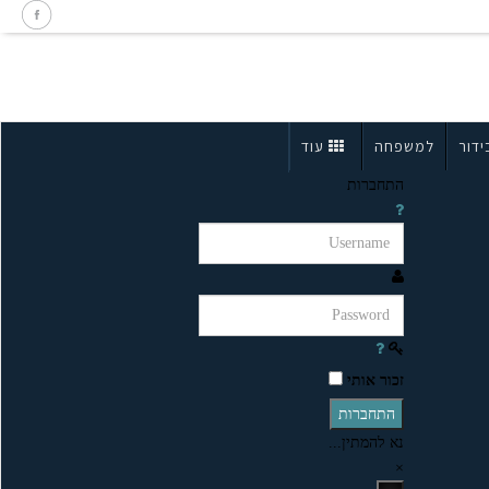
ידור
למשפחה
עוד
התחברות
זכור אותי
התחברות
נא להמתין...
×