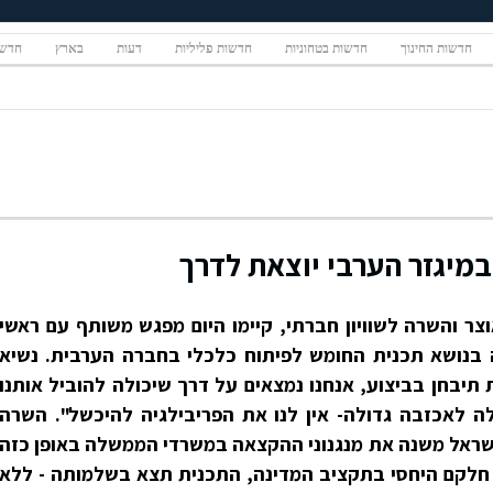
חדשות החינוך
חדשות בטחוניות
חדשות פליליות
דעות
בארץ
חדשו
במיגזר הערבי יוצאת לדרך
ר והשרה לשוויון חברתי, קיימו היום מפגש משותף עם ראשי
ה בנושא תכנית החומש לפיתוח כלכלי בחברה הערבית. נשיא
יבחן בביצוע, אנחנו נמצאים על דרך שיכולה להוביל אותנו
לה לאכזבה גדולה- אין לנו את הפריבילגיה להיכשל". השרה
שראל משנה את מנגנוני ההקצאה במשרדי הממשלה באופן כזה
 חלקם היחסי בתקציב המדינה, התכנית תצא בשלמותה - ללא