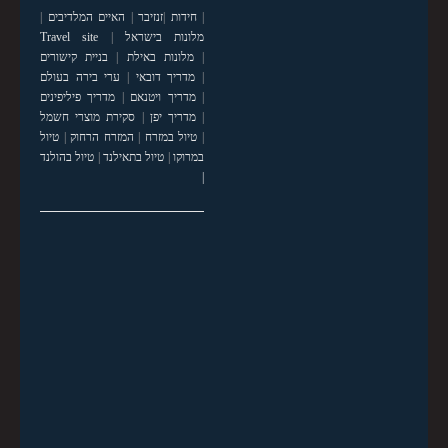
|
חידות
|
זנזיבר
|
האיים המלדיבים
|
מלונות בישראל
|
Travel site
|
מלונות באילת
|
בניית קישורים
|
מדריך דובאי
|
ערי בירה בעולם
|
מדריך ויטנאם
|
מדריך פיליפינים
|
מדריך יפן
|
סקירת מוצרי חשמל
|
טיול במזרח
|
המזרח הרחוק
|
טיול
במרוקו
|
טיול בתאילנד
|
טיול בהולנד
|