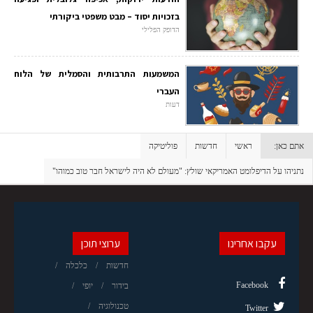
בזכויות יסוד – מבט משפטי ביקורתי
הדופק הפלילי
המשמעות התרבותית והסמלית של הלוח
העברי
דעות
אתם כאן:
ראשי
חדשות
פוליטיקה
נתניהו על הדיפלומט האמריקאי שולץ: "מעולם לא היה לישראל חבר טוב כמוהו"‎
עקבו אחרינו
ערוצי תוכן
חדשות
כלכלה
Facebook
בידור
יופי
טכנולוגיה
Twitter