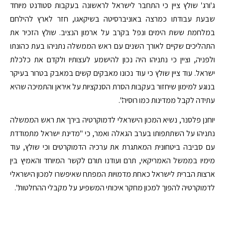
ג'ורג' שולץ ציין כי התחבר לישראל לראשונה בעקבות סטודנט מיוחד
שבעת עבודתו כמרצה באוניברסיטה בשיקאגו, חזר לארץ להילחם
במלחמת ששת הימים ונפל בקרב על ארמון הנציב. שולץ הזכיר את
התהליכים שקיים לאורך השנים עם ראש הממשלה נתניהו בעת כהונתו
ולפניה, וציין כי נתניהו היה נכון להישמע לעצותיו ולקדם את כלכלת
ישראל. עוד ציין שולץ כי עוד נכונו מאבקים קשים במאבק בטרור בעיקר
בנוגע למימון שיחזור בעקבות הסרת הסנקציות על איראן והתמיכה שהיא
עתידה לקבל ממדינות כמו רוסיה".
יוחנן פלסנר, נשיא המכון הישראלי לדמוקרטיה בירך את ראש הממשלה
נתניהו על השתתפותו בערב הגאלה ואמר, כי "מדינת ישראל מתמודדת
עם סביבה ביטחונית המאתגרת את ערכיה הדמוקרטים וכי שולץ, עוד
מימיו בממשל האמריקאי, תרם ועודנו תורם לקשר המיוחד והאמיץ בין
ארצות הברית לישראל כאחת מדמויות המפתח שאיפשרו למכון הישראלי
לדמוקרטיה להפוך למכון מחקר איכותי המשפיע על מקבלי ההחלטות".