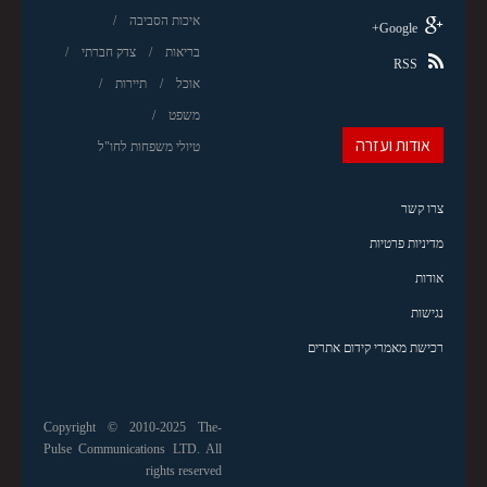
איכות הסביבה
Google+
בריאות
צדק חברתי
RSS
אוכל
תיירות
משפט
אודות ועזרה
טיולי משפחות לחו"ל
צרו קשר
מדיניות פרטיות
אודות
נגישות
רכישת מאמרי קידום אתרים
Copyright © 2010-2025 The-
Pulse Communications LTD. All
rights reserved