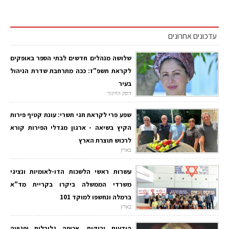
עדכונים אחרונים
שלושה מנהלים חדשים לבתי הספר באופקים
לקראת תשפ"ז: ככה מתרחבת שדרת הניהול
בעיר
דופק החינוך
שפע פרי לקראת חגי תשרי: עונת קטיף פירות
הקיץ בשיאה - ארגון מגדלי הפירות קורא
לרכוש תוצרת הארץ
בארץ
עשרות ראשי הלשכות הדו-לאומיות ונציגי
משרדי הממשלה ביקרו בקריית מד"א
ברמלה ונחשפו למוקד 101
בארץ
הודעות ירוקות, אכיפה גלובלית ופגיעה