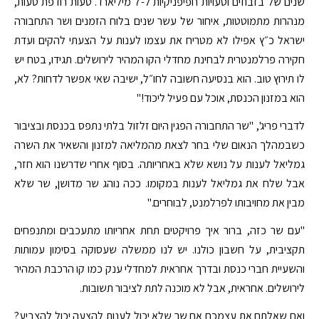
שנים של בזבוזים וטעויות חפיפניקיות ל-7 מיליארד. טעות רודפת טעות,
מנהרות מתמוטטות, איחור של עשר שנים בלוח הזמנים ושר התחבורה
ישראל כ״ץ אפילו לא מטריח את עצמו לענות על הצעתי להקים ועדת
חקירה פרלמנטרית לבחינת מחדלי הקו המהיר לירושלים. תגידו, בטח יש
לו תירוץ טוב. הוא בנסיעה חשובה לחו״ל, ישיבה שאי אפשר לדחות? לא,
הוא במזנון הכנסת, אוכל עם פעיל ליכוד!"
לדברי פריג', "שר התחבורה הפגין היום זלזול בלתי נתפס בכנסת ובציבור
כשבמהלך הנאום שלי בחר לצאת מהמליאה למזנון והשאיר את השרה
גמליאל לענות על נושא שלא באחריותה. בסוף אחרי שדרשנו הוא חזר,
אבל שלח את גמליאל לענות במקומו. ככה נוהג שר מדושן, שר שלא
מבין את מחויבותו לפרלמנט, לבוחרים."
"עם שר כזה, ברור איך פרויקטים תחת אחריותו מתעכבים ומתנפחים
תקציבית, על חשבון כולנו. יש לנו ממשלה שעסוקה בסימון עמותות
והשעיית חברי כנסת ובדרך אחראית למחדלי ענק כמו קו הרכבת המהיר
לירושלים. אחראית, אבל לא מוכנה לתת לציבור תשובות.
ואם שאלתם את עצמכם אם שר שלא יכול לענות להצעה יכול להצביע?