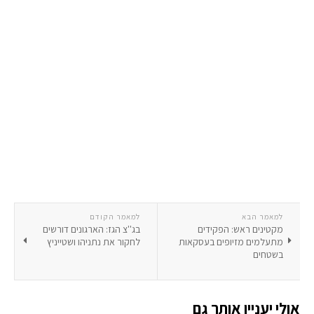
למאמר הבא
למאמר הקודם
מקטינים ראש: הפקידים
בג''צ הגז: הארגונים דורשים
מתעלמים מזיופים בעסקאות
לחקור את נתניהו ושטייניץ
בשטחים
אולי יעניין אותך גם