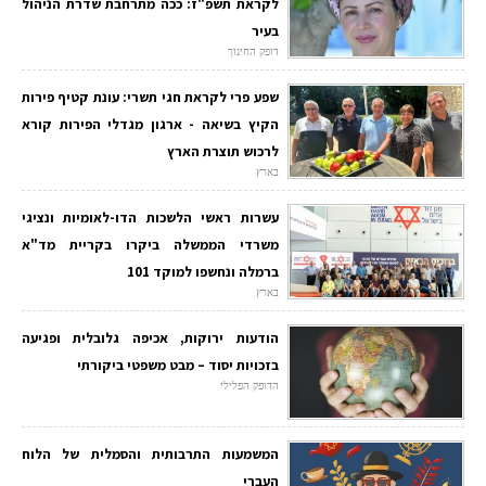
לקראת תשפ"ז: ככה מתרחבת שדרת הניהול
בעיר
דופק החינוך
שפע פרי לקראת חגי תשרי: עונת קטיף פירות
הקיץ בשיאה - ארגון מגדלי הפירות קורא
לרכוש תוצרת הארץ
בארץ
עשרות ראשי הלשכות הדו-לאומיות ונציגי
משרדי הממשלה ביקרו בקריית מד"א
ברמלה ונחשפו למוקד 101
בארץ
הודעות ירוקות, אכיפה גלובלית ופגיעה
בזכויות יסוד – מבט משפטי ביקורתי
הדופק הפלילי
המשמעות התרבותית והסמלית של הלוח
העברי