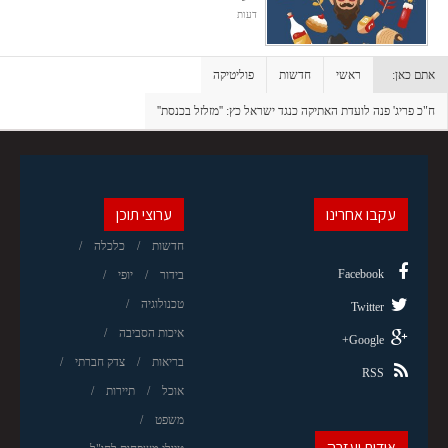
דעות
אתם כאן:
ראשי
חדשות
פוליטיקה
ח"כ פריג' פנה לועדת האתיקה כנגד ישראל כץ: ''מזלזל בכנסת''
עקבו אחרינו
ערוצי תוכן
חדשות
כלכלה
Facebook
בידור
יופי
טכנולוגיה
Twitter
איכות הסביבה
Google+
בריאות
צדק חברתי
RSS
אוכל
תיירות
משפט
אודות ועזרה