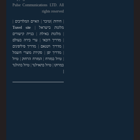
Pulse Communications LTD. All
rights reserved
|
חידות
|
זנזיבר
|
האיים המלדיבים
|
מלונות בישראל
|
Travel site
|
מלונות באילת
|
בניית קישורים
|
מדריך דובאי
|
ערי בירה בעולם
|
מדריך ויטנאם
|
מדריך פיליפינים
|
מדריך יפן
|
סקירת מוצרי חשמל
|
טיול במזרח
|
המזרח הרחוק
|
טיול
במרוקו
|
טיול בתאילנד
|
טיול בהולנד
|