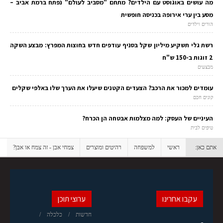
מה עושים באוגוסט עם הילדים? מתחם "מסביב לעולם" נפתח ברמת אביב –
מסע בין ערי אירופה בכניסה חופשית
הורים וילדים
רשת גלי תשקיע מיליון שקל בסניף עודפים חדש בחוצות המפרץ: מבצע השקה
2 זוגות ב-150 ש"ח
מבצעים
עומדים למכור את הרכב? הצעדים הקטנים שיעלו את הערך שלו באלפי שקלים
קונים חכם
העיניים של העסק: למה מצלמות אבטחה הן הכרח?
טיפים לבית
אתם כאן:
ראשי
למשפחה
רהיטים ומוצרים
צמחי אבן - זה צמח או אבן?
עקבו אחרינו
ערוצי תוכן
חדשות
כלכלה