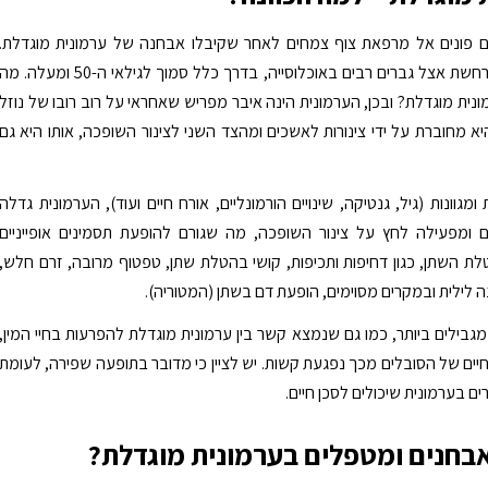
ם פונים אל מרפאת צוף צמחים לאחר שקיבלו אבחנה של ערמונית מוגדלת.
תופעה זו מתרחשת אצל גברים רבים באוכלוסייה, בדרך כלל סמוך לגילאי ה-50 ומעלה. מ
נית מוגדלת? ובכן, הערמונית הינה איבר מפריש שאחראי על רוב רובו של נוזל
א מחוברת על ידי צינורות לאשכים ומהצד השני לצינור השופכה, אותו היא גם
ומגוונות (גיל, גנטיקה, שינויים הורמונליים, אורח חיים ועוד), הערמונית גדלה
 ומפעילה לחץ על צינור השופכה, מה שגורם להופעת תסמינים אופייניים
ת השתן, כגון דחיפות ותכיפות, קושי בהטלת שתן, טפטוף מרובה, זרם חלש,
 לילית ובמקרים מסוימים, הופעת דם בשתן (המטוריה).
מגבילים ביותר, כמו גם שנמצא קשר בין ערמונית מוגדלת להפרעות בחיי המין,
יים של הסובלים מכך נפגעת קשות. יש לציין כי מדובר בתופעה שפירה, לעומת
ים בערמונית שיכולים לסכן חיים.
בחנים ומטפלים בערמונית מוגדלת?