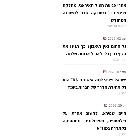
אחרי פגיעת הטיל האיראני: מחלקה
פנימית ב' בסורוקה שבה למשכנה
המחודש
ה
חדשות הבריאות
אוג 02, 2026
גל החום ואין תיאבון? כך תזינו את
הגוף נכון בלי לאכול ארוחה שלמה
תזונה וכושר
אוג 02, 2026
ישראל פיגא: למה אישור ה-FDA הוא
רק תחילת הדרך של חברות ביומד
המגזין
יול 20, 2026
חיים שפירא: לחשוב אחרת על
פילוסופיה, פסיכולוגיה ומתמטיקה
בקתדרה במוז"א
המגזין