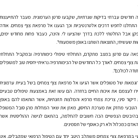
 חודשים עברתי בדיקות שגרתיות, שקבעו סרטן הערמונית. מעבר להתייעצות
התחלנו לחפש דרכים אלטרנטיביות וכך הגענו אל מרפאת צוף צמחים. אודה
פקן אבל החלטתי ללכת בדרך שהציעו לי. והינה, כעבור פחות מחודש ימים,
ת שעשיתי, התוצאות השתנו באופן משמעותי".
אה עם סרטן במצב מתקדם, התחלתי טיפולי כימותרפיה ובמקביל התחלתי
 צוף צמחים. לאורך כל החודשים של הכימותרפיה נראיתי יחסית טוב למטופלים
ודה לכולכם".
וגמאות של מטופלים אשר הגיעו אל מרפאת צוף צמחים בשל בעיית ערמונית
רו לעצמם את איכות החיים בחזרה. הם עשו זאת באמצעות טיפולים טבעיים
 דיקור סיני, צריכת צמחי מרפא והמלצות תזונתיות, אשר הותאמו להם באופן
ל הטבעי מחזק את מערכת החיסון, מאזן את שאר המחלות מהן סובל המטופל
היבטים הנפשיים הכה חשובים להחלמה, בהתאם לגישה ההוליסטית אשר
אדם כמכלול ולא רק כאוסף של תסמינים.
י במרפאת צוף צמחים משתלב היטב יחד עם הטיפול הרפואי שמקבלים, אינו