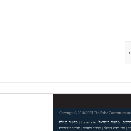
Copyright © 2010-2025 The-Pulse Communications 
דיבים
|
מלונות בישראל
|
Travel site
|
מלונות באילת
אי
|
ערי בירה בעולם
|
מדריך ויטנאם
|
מדריך פיליפינים