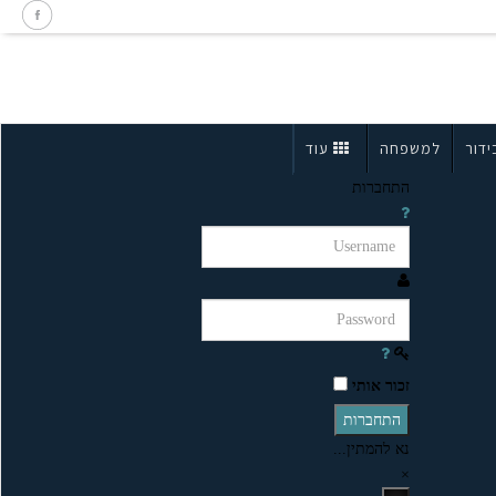
ידור
למשפחה
עוד
התחברות
זכור אותי
התחברות
נא להמתין...
×