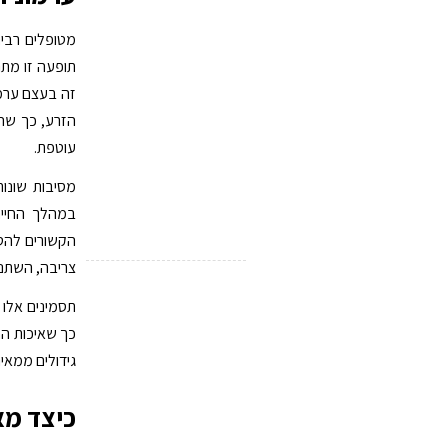
מטופלים רבי
זה בעצם ערמו
הזרע, כך שהי
עוטפת.
מסיבות שונות 
במהלך החיים
הקשורים להטל
צריבה, השתנה
תסמינים אלו 
כך שאיכות הח
גידולים ממאיר
כיצד מא