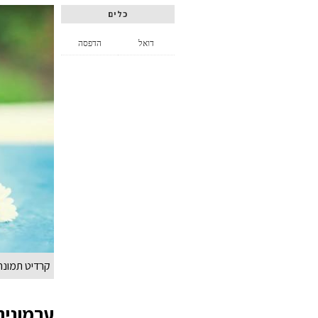
כלים
דואל
הדפסה
קרדיט תמונה: vato
ערמונית