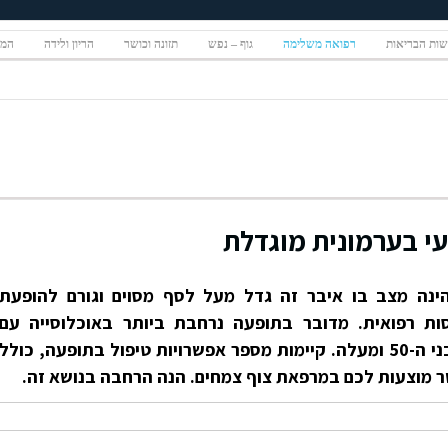
ות הבריאות
רפואה משלימה
גוף – נפש
תזונה וכושר
הריון ולידה
המגז
עי בערמונית מוגדלת
ונית מוגדלת שפירה (BPH) הינה מצב בו איבר זה גדל מעל לסף מסוים וגורם להופעת
סות רפואית. מדובר בתופעה נרחבת ביותר באוכלוסייה עם
שכיחות של למעלה מ-50% אצל בני ה-50 ומעלה. קיימות מספר אפשרויות טיפול בתופעה, כולל
ר מוצעות לכם במרפאת צוף צמחים. הנה הרחבה בנושא זה.