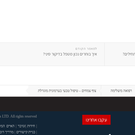
למאמר הקודם
תחילים?
איך בוחרים נכון מטפל בדיקור סיני?
רפואה משלימה
צוף צמחים – טיפול טבעי בערמונית מוגדלת
LTD. All rights reserved
עקבו אחרינו
|
חידות
|
זנזיבר
|
האיים המל
|
בניית קישורים
|
מדריך דוב