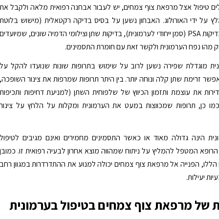
ם טיפול אצל מרפאת צוף צמחים, יש לעבור אבחנה רפואית מלאה ולקבל את
ץ על ידי האורולוג. האבחון נשען על בסיס בדיקה רקטאלית (מישוש בלוטת
הערמונית), בדיקות PSA (סמן ייחודי לערמונית), בדיקות שתן וצילומי הדמיה שונים, שמיועדים
וק מהו נפח הערמונית ולקשר זאת עם חומרת התסמינים.
נית מוגדלת שפירה נשען לרוב על שימוש בתרופות שונות שנועדו להקל על
פשר זרימת שתן קלה ונוחה יותר. בין היתר תרופות שמרפות את צינור השופכה,
רות את עוצמת ותזמון הכיווץ של שלפוחית השתן (למניעת דחיפות ותכיפות
 וכמו כן, תרופות שמכווצות במעט את הערמונית ומקלות על הלחץ על צינור
ית הינה גדולה מאוד או כאשר התסמינים מחמירים ואינם מגיבים לטיפול
 הרופא המטפל להמליץ על ניתוח שמהווה מוצא אחרון לבעיה רפואית זו. כמובן
ללו, הפנייה אל מרפאת צוף צמחים יכולה למנוע את ההתדרדרות במגוון רחב
ות יעילות.
ת של מרפאת צוף צמחים בטיפול בערמונית