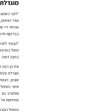
מוגדלת
"לפני כשמונה
אצל רופאים, 
שהייתי דיי ס
בבדיקות חדשו
"הגעתי למרפ
טיפול במרפאת
במצב דומה. ת
אלו הן כמה ד
מוגדלת והחזי
שונים, דוגמת
אישי. הטיפו
ומתערב גם ב
מתייחסת אל ה
הטיפול הטבע