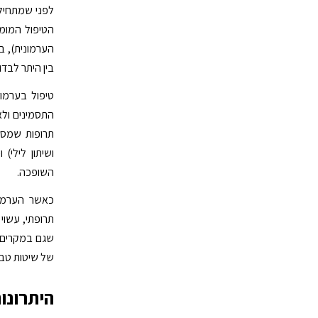
לפני שמתחילי
הטיפול המומל
בין היתר לבד
טיפול בערמו
התסמינים ולא
תרופות שמסדי
ושיתון לילי)
השופכה.
כאשר הערמונ
תרופתי, עשוי
שגם במקרים ה
של שיטות טבעי
היתרונו