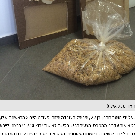
ר און, מכס אילת)
המשלוח יובא על ידי תושב חברון בן 22, שבשל העובדה שזוהי פעולת הייבוא הראשונה שלו,
 אישור עקרוני מהמכס. הצעיר הגיש בקשה לאישור ייבוא וטען כי ברצונו לייבא
ירדן. לאחר שאושרה בקשתו העקרונית, הגיש את מסמכי הייבוא, בם הוצהר כי