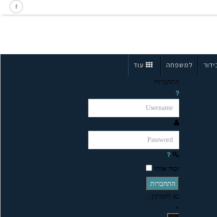
ידור
למשפחה
עוד
התחברות
זכור אותי
התחברות
נא להמתין...
×