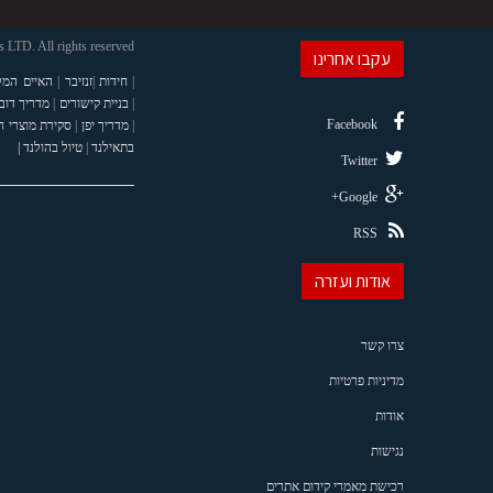
LTD. All rights reserved
עקבו אחרינו
|
חידות
|
זנזיבר
|
האיים המל
|
בניית קישורים
|
מדריך דוב
Facebook
|
מדריך יפן
|
סקירת מוצרי 
בתאילנד
|
טיול בהולנד |
Twitter
Google+
RSS
אודות ועזרה
צרו קשר
מדיניות פרטיות
אודות
נגישות
רכישת מאמרי קידום אתרים