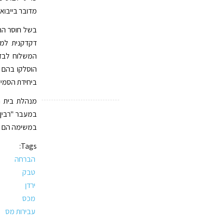
מדובר בייבוא
בשל חוסר הה
דקדקנית למט
המשלוח לבדי
ביחידת הסמים
מנהלת בית ה
במעבר "רבין"
במשימה הם א
Tags:
הברחה
טבק
ירדן
מכס
עבירות מס