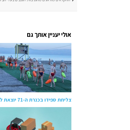
אולי יעניין אותך גם
צליחת ספידו בכנרת ה-71 יוצאת לדרך: אירוע השחייה הוותיק…