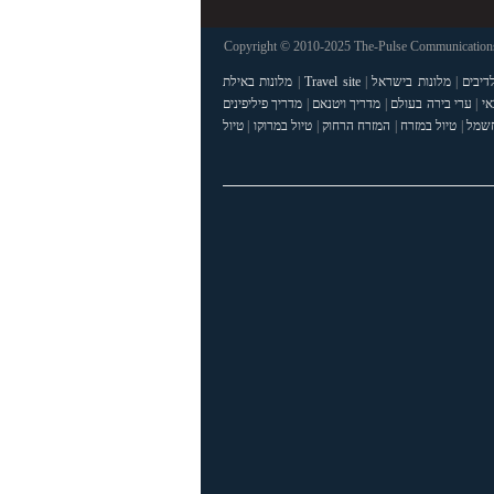
Copyright © 2010-2025 The-Pulse Communications 
דיבים
|
מלונות בישראל
|
Travel site
|
מלונות באילת
אי
|
ערי בירה בעולם
|
מדריך ויטנאם
|
מדריך פיליפינים
חשמל
|
טיול במזרח
|
המזרח הרחוק
|
טיול במרוקו
|
טיול