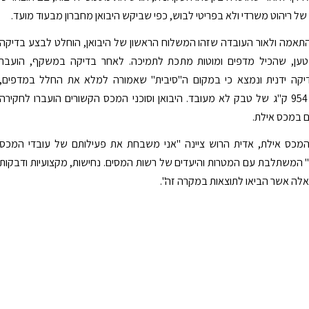
 של ריהוט משרדי ולא בפריטי לבוש, כפי שביקש היבואן מחברון מבעוד מועד.
תאמה ולאור העובדה שזהו המשלוח הראשון של היבואן, הוחלט לבצע בדיקה
ען, שהכיל מדפים ומוטות מתכת לתמיכה. לאחר בדיקה במשקף, הועבר
קה ידנית ונמצא כי במקום ה"סיבית" שאמורה למלא את החלל במדפים,
הוסלקו בהם 954 ק"ג של טבק לא מעובד. היבואן וסוכני המכס הקשורים הועברו לחקירה
 במכס אילת.
מכס אילת, אדית הרוש ציינה "אני משבחת את פעילותם של עובדי המכס
 המשתלבת עם המטרות והיעדים של רשות המסים. נחישות, מקצועיות ודבקות
לה אשר הביאו לתוצאות במקרה זה".