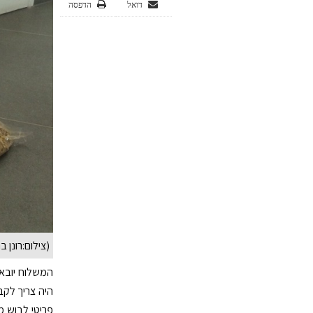
דואל
הדפסה
(צילום:רונן ב
היה צריך לקבל
פריטי לבוש מ