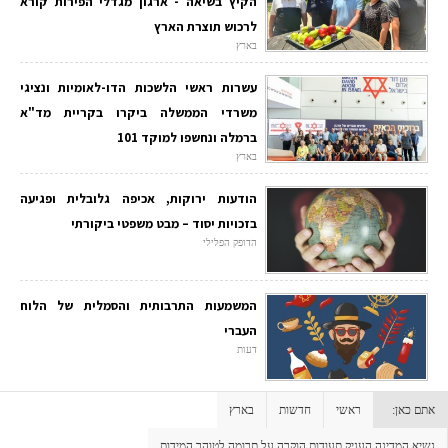
הקיץ בשיאה - ארגון מגדלי הפירות קורא
לרכוש תוצרת הארץ
בארץ
עשרות ראשי הלשכות הדו-לאומיות ונציגי
משרדי הממשלה ביקרו בקריית מד"א
ברמלה ונחשפו למוקד 101
בארץ
הודעות ירוקות, אכיפה גלובלית ופגיעה
בזכויות יסוד – מבט משפטי ביקורתי
הדופק הפלילי
המשמעות התרבותית והסמלית של הלוח
העברי
דעות
אתם כאן:
ראשי
חדשות
בארץ
נשיא המדינה העניק תעודות הוקרה על תרומה לטוהר המידות