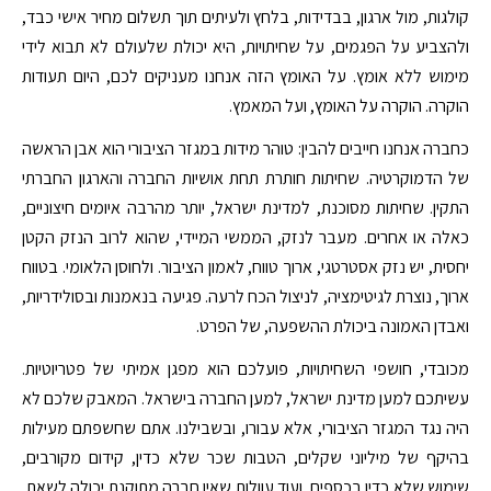
קולגות, מול ארגון, בבדידות, בלחץ ולעיתים תוך תשלום מחיר אישי כבד,
ולהצביע על הפגמים, על שחיתויות, היא יכולת שלעולם לא תבוא לידי
מימוש ללא אומץ. על האומץ הזה אנחנו מעניקים לכם, היום תעודות
הוקרה. הוקרה על האומץ, ועל המאמץ.
כחברה אנחנו חייבים להבין: טוהר מידות במגזר הציבורי הוא אבן הראשה
של הדמוקרטיה. שחיתות חותרת תחת אושיות החברה והארגון החברתי
התקין. שחיתות מסוכנת, למדינת ישראל, יותר מהרבה איומים חיצוניים,
כאלה או אחרים. מעבר לנזק, הממשי המיידי, שהוא לרוב הנזק הקטן
יחסית, יש נזק אסטרטגי, ארוך טווח, לאמון הציבור. ולחוסן הלאומי. בטווח
ארוך, נוצרת לגיטימציה, לניצול הכח לרעה. פגיעה בנאמנות ובסולידריות,
ואבדן האמונה ביכולת ההשפעה, של הפרט.
מכובדי, חושפי השחיתויות, פועלכם הוא מפגן אמיתי של פטריוטיות.
עשיתכם למען מדינת ישראל, למען החברה בישראל. המאבק שלכם לא
היה נגד המגזר הציבורי, אלא עבורו, ובשבילנו. אתם שחשפתם מעילות
בהיקף של מיליוני שקלים, הטבות שכר שלא כדין, קידום מקורבים,
שימוש שלא כדין בכספים, ועוד עוולות שאין חברה מתוקנת יכולה לשאת,