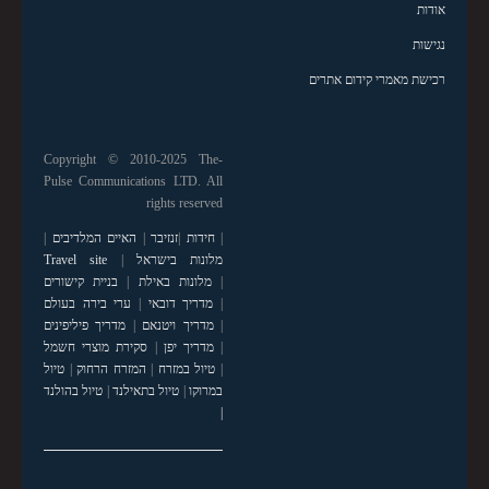
אודות
נגישות
רכישת מאמרי קידום אתרים
Copyright © 2010-2025 The-
Pulse Communications LTD. All
rights reserved
|
חידות
|
זנזיבר
|
האיים המלדיבים
|
מלונות בישראל
|
Travel site
|
מלונות באילת
|
בניית קישורים
|
מדריך דובאי
|
ערי בירה בעולם
|
מדריך ויטנאם
|
מדריך פיליפינים
|
מדריך יפן
|
סקירת מוצרי חשמל
|
טיול במזרח
|
המזרח הרחוק
|
טיול
במרוקו
|
טיול בתאילנד
|
טיול בהולנד
|