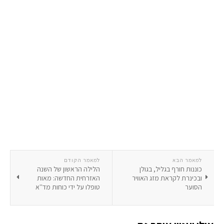
למאמר הבא
למאמר הקודם
כוננות חורף בגליל, בגולן
הלילה הראשון של השנה
ובכינרת לקראת מזג האוויר
האזרחית החדשה: מאות
הסוער
טופלו על ידי כוחות מד''א