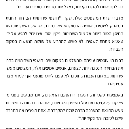
הובלתם אותנו למקום נקי יותר, נאצל יותר מבחינה מוסרית וערכית".
מדברי שרת המשפטים אילת שקד: "חושפי שחיתויות הם חוד החנית
במאבק לשמירת אופייה הדמוקרטי של מדינת ישראל, השקיפות היא
החיסון הטוב ביותר אל מול השחיתות. ניקיון יסודי אינו יכול להגיע על ידי
טאטוא מתחת לשטיח. לא פשוט להתריע על עוולות הנעשות במקום
העבודה.
רבים היו עוצמים עיניהם ומתעלמים במקום שבו חושפי השחיתויות בחרו
את הבחירה הנכונה יותר. לצערנו, אנשים אמיצים אלה, המציפים מעשי
שחיתות במקום העבודה, זוכים לא פעם ליחס פוגעני ואף לנידוי מצד
עמיתיהם.
באמצעות טקס זה, הנערך זו הפעם הראשונה, אנו מביעים בפני מי
שלקחו על עצמם את עול חשיפת השחיתות, את הכרת התודה בחשיבות
מעשיהם ואת ההערכה הרבה שלנו להקרבתם. אתם הופכים את החברה
שלנו לטובה יותר ונקיה יותר".