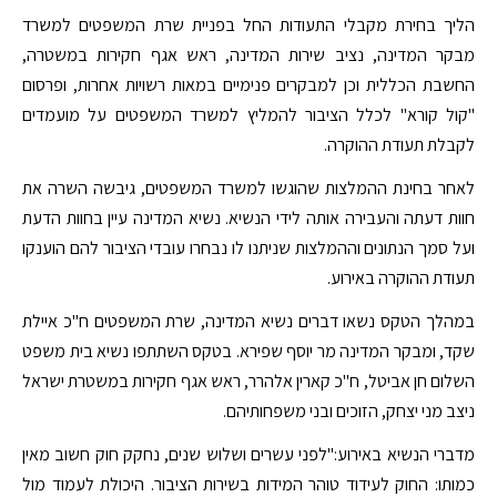
הליך בחירת מקבלי התעודות החל בפניית שרת המשפטים למשרד
מבקר המדינה, נציב שירות המדינה, ראש אגף חקירות במשטרה,
החשבת הכללית וכן למבקרים פנימיים במאות רשויות אחרות, ופרסום
"קול קורא" לכלל הציבור להמליץ למשרד המשפטים על מועמדים
לקבלת תעודת ההוקרה.
לאחר בחינת ההמלצות שהוגשו למשרד המשפטים, גיבשה השרה את
חוות דעתה והעבירה אותה לידי הנשיא. נשיא המדינה עיין בחוות הדעת
ועל סמך הנתונים וההמלצות שניתנו לו נבחרו עובדי הציבור להם הוענקו
תעודת ההוקרה באירוע.
במהלך הטקס נשאו דברים נשיא המדינה, שרת המשפטים ח"כ איילת
שקד, ומבקר המדינה מר יוסף שפירא. בטקס השתתפו נשיא בית משפט
השלום חן אביטל, ח"כ קארין אלהרר, ראש אגף חקירות במשטרת ישראל
ניצב מני יצחק, הזוכים ובני משפחותיהם.
מדברי הנשיא באירוע:"לפני עשרים ושלוש שנים, נחקק חוק חשוב מאין
כמותו: החוק לעידוד טוהר המידות בשירות הציבור. היכולת לעמוד מול