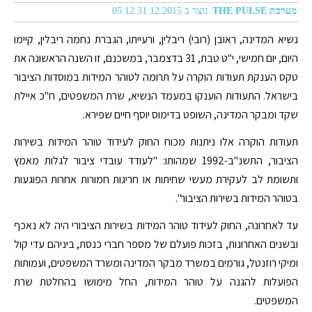
מערכת THE PULSE
נוצר ב 31.12.2015 05:12
נשיא המדינה, ראובן (רובי) ריבלין, ורעייתו, הגברת נחמה ריבלין, קיימו
היום, יום חמישי, י"ט טבת, 31 בדצמבר, במשכנם, זו השנה הראשונה את
טקס הענקת תעודות הוקרה על תרומה לטוהר המידות במוסדות הציבור
בישראל. התעודות הוענקו במעמד הנשיא, שרת המשפטים, ח"כ איילת
שקד ומבקר המדינה, השופט בדימוס יוסף חיים שפירא.
תעודות הוקרה אלו ניתנות מכוח החוק לעידוד טוהר המידות בשירות
הציבור, התשנ"ב-1992 שמהותו: "לעודד עובדי ציבור לגלות מאמץ
ותשומת לב לעקירת מעשי שחיתות או חריגות חמורות אחרות הפוגעות
בטוהר המידות בשירות הציבור".
עד לאחרונה, החוק לעידוד טוהר המידות בשירות הציבורי היה לא נאכף
ובשנים האחרונות, בזכות פועלם של מספר חברי כנסת, ביניהם עדי קול
ומיקי רוזנטל, גורמים במשרד מבקר המדינה ומשרד המשפטים, ועמותות
הפועלות להגנה על טוהר המידות, החל מימושו בהחלטת שרת
המשפטים.