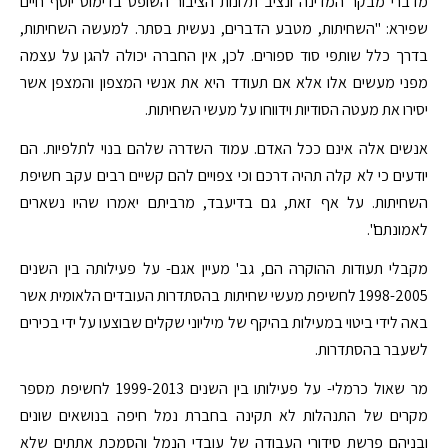
מדברי מבקר המדינה ונציב תלונות הציבור השופט בדימוס יוסף חיים
שפירא: "השחיתות, מטבע הדברים, נעשית בסתר. למעשה השחיתות,
בדרך כלל שותפי סוד ספורים. לכן, אין החברה יכולה להגן על עצמה
מפני מעשים אלו אלא אם תעודד היא את אנשי המצפון והמצפן אשר
יסירו את מעטה הסודיות וידווחו על מעשי השחיתות.
אנשים אלה אינם ככל האדם. עמוד השדרה שלהם בנוי לתלפיות. הם
יודעים כי לא קלה תהיה דרכם וכי צפויים להם קשיים רבים עקב חשיפת
השחיתות. על אף זאת, גם בדיעבד, מרביתם יאמרו שהיו נשארים
לאמונתם".
מקבלי תעודות ההוקרה הם, גב' מעיין אגם- על פעילותה בין השנים
1998-2005 לחשיפת מעשי שחיתות בהסתדרות העובדים הלאומית אשר
באה לידי ביטוי במעילות בהיקף של מיליוני שקלים שבוצעו על ידי בכירים
לשעבר בהסתדרות.
מר שאול כרמלי- על פעילותו בין השנים 1999-2013 לחשיפת מספר
מקרים של התנהלות לא תקינה בחברת נמל חיפה בנושאים שונים
ובניהם פרשת סידורי העבודה של עובדי הנמל והסמכת אתתים שלא