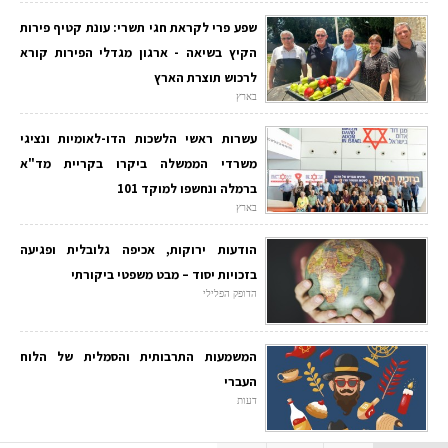
שפע פרי לקראת חגי תשרי: עונת קטיף פירות
הקיץ בשיאה - ארגון מגדלי הפירות קורא
לרכוש תוצרת הארץ
בארץ
עשרות ראשי הלשכות הדו-לאומיות ונציגי
משרדי הממשלה ביקרו בקריית מד"א
ברמלה ונחשפו למוקד 101
בארץ
הודעות ירוקות, אכיפה גלובלית ופגיעה
בזכויות יסוד – מבט משפטי ביקורתי
הדופק הפלילי
המשמעות התרבותית והסמלית של הלוח
העברי
דעות