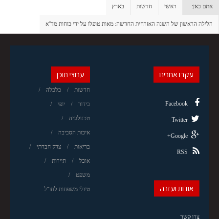
אתם כאן:
ראשי
חדשות
בארץ
הלילה הראשון של השנה האזרחית החדשה: מאות טופלו על ידי כוחות מד''א
עקבו אחרינו
ערוצי תוכן
חדשות
כלכלה
Facebook
בידור
יופי
טכנולוגיה
Twitter
איכות הסביבה
Google+
בריאות
צדק חברתי
RSS
אוכל
תיירות
משפט
אודות ועזרה
טיולי משפחות לחו"ל
צרו קשר