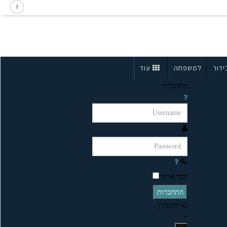
ידור
למשפחה
עוד
התחברות
זכור אותי
התחברות
נא להמתין...
×