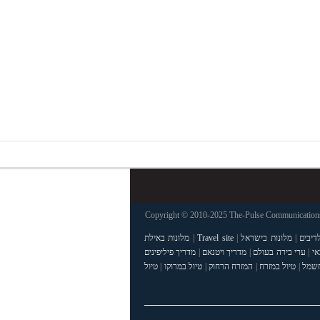
Copyright © 2010-2025 The-Pulse Communications 
דיבים
|
מלונות בישראל
|
Travel site
|
מלונות באילת
אי
|
ערי בירה בעולם
|
מדריך ויטנאם
|
מדריך פיליפינים
חשמל
|
טיול במזרח
|
המזרח הרחוק
|
טיול במרוקו
|
טיול