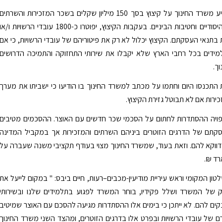
לאחרונה הודיע משרד החינוך על קיצוץ בסך 150 מיליון שקלים בשכר המזכירות והשרתים
בבתי הספר היסודיים וחטיבות הביניים. בעקבות הקיצוץ, יפוטרו כ-1800 עובדי הרשויות ו/או
 בתנאי העסקתם. הקיצוץ יכלול לא רק את פיטוריהם של עובדי הרשויות, כי אם
מידים בכל רחבי הארץ שלא יקבלו את שירותי התחזוקה והתמיכה הדרושים
ך.
 התכנסו היום וחתמו על מכתב למשרד החינוך בו הודיעו כי ישביתו את מערך
ירות אם לא תבוטל גזירת הקיצוץ.
צפויה ההסתדרות לחתום על הסכמי שכר חדשים עם האוצר. ההסכמים מטיבים
קתם של הדרגים הזוטרים ביניהם השרתים והמזכירות אך במקביל המדינה
ווקא להם. וזאת בעוד, שמשרד החינוך מצוי בעודף תקציבי משנה שעברה על
טון המקומי וראש עיריית מודיעין-מכבים–רעות, חיים ביבס: " במקום לייעל את
 של המשרד ושלל פקידיו, בוחר המשרד לפגוע בתלמידים שלנו ובשירותי
קים להם. לא ייתכן כי בימים אלו ההסתדרות מגיעה להסכם עם האוצר שמיטיב
 של עובדי הרשויות ובפרט אלו בדרגים הזוטרים, ומהצד השני משרד החינוך