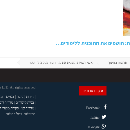
: חושפים את התוכנית ללימודים…
חדשות החינוך
ראשי רשויות: נשבית את כוח העזר בכל בתי הספר
LTD. All rights reserved
עקבו אחרינו
|
חידות
|
זנזיבר
|
האיים המל
|
בניית קישורים
|
מדריך דוב
Facebook
|
מדריך יפן
|
סקירת מוצרי 
בתאילנד
|
טיול בהולנד |
Twitter
Google+