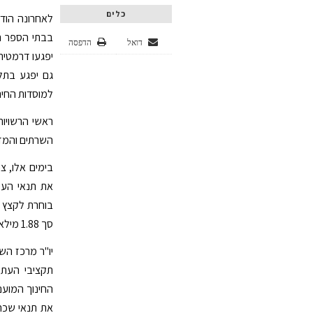
כלים
דואל
הדפסה
יפגעו דרמטית
גם יפגע בתל
למוסדות החינו
ראשי הרשויות
השרתים והמזכ
בימים אלו, 
את תנאי העס
בוחרת לקצץ ד
סך 1.88 מילארד ₪.
יו"ר מרכז השל
תקציבי העתק
החינוך המוענ
את תנאי שכרם