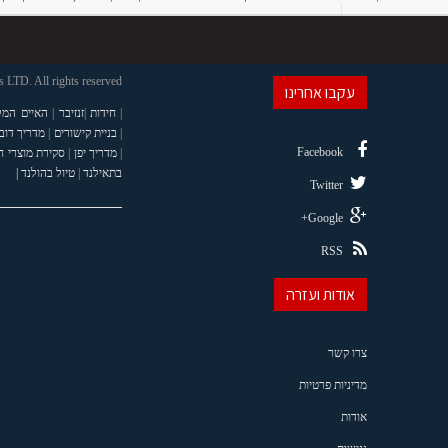
LTD. All rights reserved
עקבו אחרינו
|
חידות
|
זנזיבר
|
האיים המל
|
בניית קישורים
|
מדריך דוב
Facebook
|
מדריך יפן
|
סקירת מוצרי 
בתאילנד
|
טיול בהולנד |
Twitter
Google+
RSS
אודות ועזרה
צרו קשר
מדיניות פרטיות
אודות