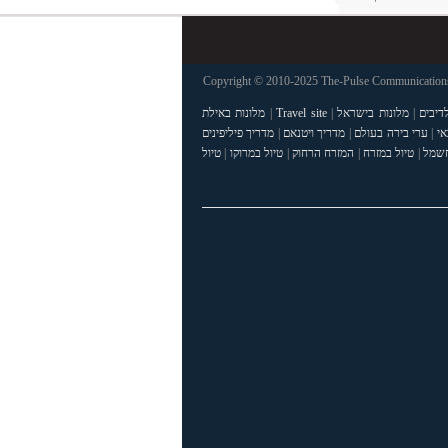
Copyright © 2010-2025 The-Pulse Communications 
דיבים
|
מלונות בישראל
|
Travel site
|
מלונות באילת
אי
|
ערי בירה בעולם
|
מדריך ויטנאם
|
מדריך פיליפינים
חשמל
|
טיול במזרח
|
המזרח הרחוק
|
טיול במרוקו
|
טיול