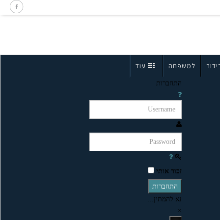
ידור
למשפחה
עוד
התחברות
זכור אותי
התחברות
נא להמתין...
×