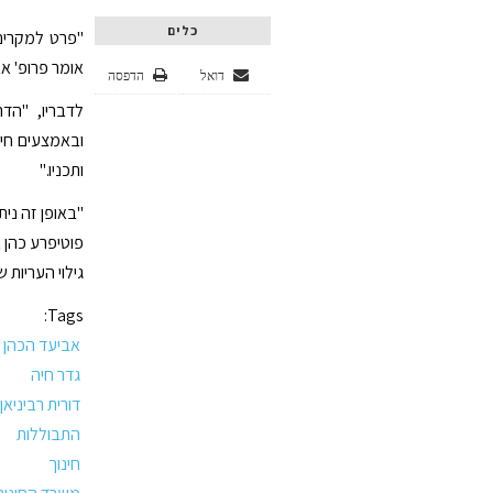
כלים
"פרט למקרים 
אומר פרופ' אב
דואל
הדפסה
לדבריו, "הד
ובאמצעים חינ
ותכניו."
"באופן זה ני
פוטיפרע כהן 
גילוי העריות 
Tags:
אביעד הכהן
גדר חיה
דורית רביניאן
התבוללות
חינוך