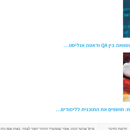
ודאטה אנליסט…
: חושפים את התוכנית ללימודים…
חדשות החינוך
פרופ' אביעד הכהן: אסור שממשרד החינוך יהפוך לצנזור, באותו אופן ניתן 