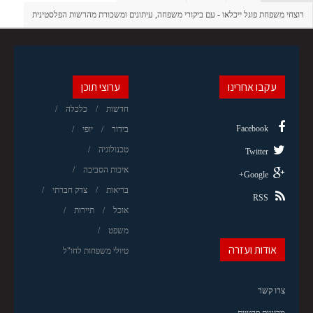
רוצחי משפחת פוגל ייכלאו - עם ביקורי משפחה, עיתונים ומשכורת מהרשות הפלסטינית
עקבו אחרינו
ערוצי תוכן
חדשות
כלכלה
Facebook
בידור
יופי
טכנולוגיה
Twitter
איכות הסביבה
Google+
בריאות
צדק חברתי
RSS
אוכל
תיירות
משפט
אודות ועזרה
טיולי משפחות לחו"ל
צרו קשר
מדיניות פרטיות