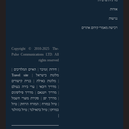
אודות
נגישות
רכישת מאמרי קידום אתרים
Copyright © 2010-2025 The-
Pulse Communications LTD. All
rights reserved
|
חידות
|
זנזיבר
|
האיים המלדיבים
|
מלונות בישראל
|
Travel site
|
מלונות באילת
|
בניית קישורים
|
מדריך דובאי
|
ערי בירה בעולם
|
מדריך ויטנאם
|
מדריך פיליפינים
|
מדריך יפן
|
סקירת מוצרי חשמל
|
טיול במזרח
|
המזרח הרחוק
|
טיול
במרוקו
|
טיול בתאילנד
|
טיול בהולנד
|