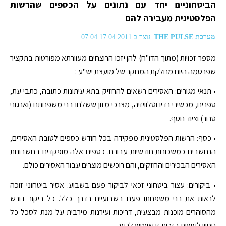
הביטחוניים יחד עם נתונים על הכספים שהרשות
הפלסטינית מעבירה להם
מערכת THE PULSE
נוצר ב 17.04.2011 07:04
מספר זכויות (מתוך הדו"ח) להן יזכו הרוצחים מעוורתא מפורטות בתקציר
שפרסמה היום מחלקת המחקר של מועצת יש"ע :
• תנאי מגורים: האסירים רשאים להחזיק בתא עיתונות כתובה, כתבי עת,
ספרים, מכשירי רדיו וטלוויזיה, מצרכי מזון ששלחו בני משפחתם (וארגוני
טרור) וציוד נוסף.
• כסף: הרשות הפלסטינית מפקידה בכל חודש כספים לטובת האסירים,
הנחשבים כמשכורות חודשיות עבורם. כספים אלה מופקדים בחשבונות
האסירים הבכירים והחזקים, והם רוכשים מוצרים עבור האסירים כולם.
• ביקורים: עצור ביטחוני זכאי לביקור פעם בשבוע. אסיר ביטחוני זוכה
לראות את בני משפחתו פעם בשבועיים בדרך כלל. כל ביקור דורש
מהסוהרים מוכנות מבצעית, דריכות ועירנות מירבית על מנת לסכל כל
ניסיון לעשות בזכות זו שימוש לרעה.