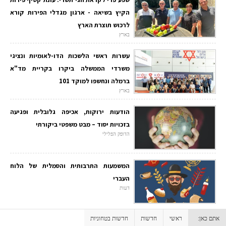
הקיץ בשיאה - ארגון מגדלי הפירות קורא
לרכוש תוצרת הארץ
בארץ
עשרות ראשי הלשכות הדו-לאומיות ונציגי
משרדי הממשלה ביקרו בקריית מד"א
ברמלה ונחשפו למוקד 101
בארץ
הודעות ירוקות, אכיפה גלובלית ופגיעה
בזכויות יסוד – מבט משפטי ביקורתי
הדופק הפלילי
המשמעות התרבותית והסמלית של הלוח
העברי
דעות
אתם כאן:
ראשי
חדשות
חדשות בטחוניות