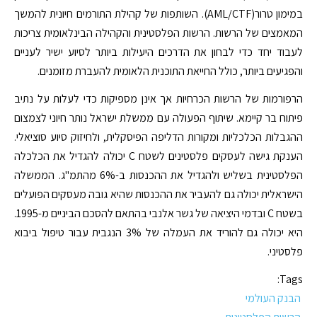
במימון טרור(AML/CTF). השותפות של קהילת התורמים חיונית להמשך
המאמצים של הרשות. הרשות הפלסטינית והקהילה הבינלאומית צריכות
לעבוד יחד כדי לבחון את הדרכים היעילות ביותר לסיוע ישיר לעניים
והפגיעים ביותר, כולל החייאת התוכנית הלאומית להעברת מזומנים.
הרפורמות של הרשות הכרחיות אך אינן מספיקות כדי לעלות על נתיב
פיתוח בר קיימא. שיתוף הפעולה עם ממשלת ישראל נותר חיוני לצמצום
ההגבלות הכלכליות ומקורות הדליפה הפיסקלית, ולחיזוק סיוע סוציאלי.
הענקת גישה לעסקים פלסטינים לשטח C יכולה להגדיל את הכלכלה
הפלסטינית בשליש ולהגדיל את ההכנסות ב-6% מהתמ"ג. הממשלה
הישראלית יכולה גם להעביר את ההכנסות שהיא גובה מעסקים הפועלים
בשטח C ובדמי היציאה של גשר אלנבי בהתאם להסכם הביניים מ-1995.
היא יכולה גם להוריד את העמלה של 3% הנגבית עבור טיפול ביבוא
פלסטיני.
Tags:
הבנק העולמי