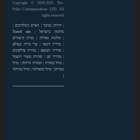
Copyright © 2010-2025 The-
Pulse Communications LTD. All
rights reserved
|
חידות
|
זנזיבר
|
האיים המלדיבים
|
מלונות בישראל
|
Travel site
|
מלונות באילת
|
בניית קישורים
|
מדריך דובאי
|
ערי בירה בעולם
|
מדריך ויטנאם
|
מדריך פיליפינים
|
מדריך יפן
|
סקירת מוצרי חשמל
|
טיול במזרח
|
המזרח הרחוק
|
טיול
במרוקו
|
טיול בתאילנד
|
טיול בהולנד
|