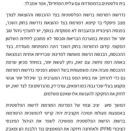
בית פלסטינים בהתמודדות עם עליית המחירים", אמר אמבלד.
נדרשות רפורמות ברשות הפלסטיניות בצד ההכנסות וההוצאות לצורך
מצב פיסקלי בר קיימא. רפורמות בצד ההוצאות נדרשות בחוק השכר,
בפנסיה הציבורית ובהעברות לא ממוקדות. בנוסף, יש לתעדף ניהול טוב
יותר של הפניות במערכת הבריאות וסבסוד לא מתוכנן ליחידות השלטון
המקומי. קידום הרפורמה בחוק השכר הינה התפתחות מעודדת. בצד
ההכנסות, הכנסות הרשות משתוות למדינות שבריריות אחרות הנמצאות
באותה רמת פיתוח. עם זאת, ניתן לעשות יותר, במיוחד מכיוון שרמת
ההכנסות מעזה אינה משמעותית בשל השסע הפנימי. נדרשות רפורמות
גם כדי להרחיב את בסיס המס בגדה המערבית כך שיכלול יותר אנשי
מקצוע בעלי שכר גבוה כמו רופאים, עורכי דין, מהנדסים וכו'. לצד זאת, יש
לחזק את החקיקה להענשת אלו שאינם משלמים.
המשך סיוע יציב וצפוי של המדינות התורמות לרשות הפלסטינית
באמצעות פעולות תמיכה תקציבית יהיה קריטי להמשכיות הרפורמות
ברשות. הרשות הפלסטינית ממשיכה לשפר את הניהול הפיננסי
הציבורי (PFM) ולאחרונה חיזקה את המאמצים נגד הלבנת הון ומאבק