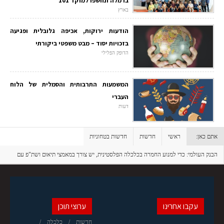
ברמלה ונחשפו למוקד 101
בארץ
הודעות ירוקות, אכיפה גלובלית ופגיעה
בזכויות יסוד – מבט משפטי ביקורתי
הדופק הפלילי
המשמעות התרבותית והסמלית של הלוח
העברי
דעות
אתם כאן:
ראשי
חדשות
חדשות בטחוניות
הבנק העולמי: כדי למנוע החמרה בכלכלה הפלסטינית, יש צורך במאמצי תיאום ושת"פ עם
ישראל
עקבו אחרינו
ערוצי תוכן
חדשות
כלכלה