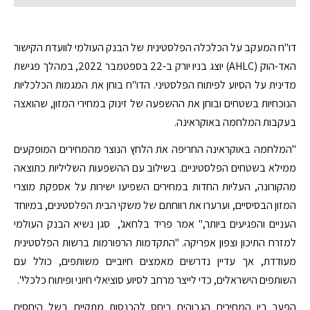
דו"ח המעקב על הכלכלה הפלסטינית של הבנק העולמי לוועדת הקישור
האד-הוק (AHLC) יוצג בניו יורק ב-22 בספטמבר 2022, במהלך פגישת
מדינית על הסיוע לפיתוח הפלסטיני. הדו"ח בוחן את המגמות הכלכליות
הנוכחיות בשטחים ובוחן את ההשפעה של זינוק במחירי המזון, שהואצה
בעקבות המלחמה באוקראינה.
"המלחמה באוקראינה החריפה את הלחץ הנוצר מהמחירים המופקעים
ממילא בשטחים הפלסטיניים. בשילוב עם ההשפעות השליליות כתוצאה
מהקורונה, העליות החדות במחירים השפיעו ישירות על אספקת מוצרי
המזון הבסיסיים, וערערו את רווחתם של משקי הבית הפלסטינים, במיוחד
העניים והפגיעים ביותר," אמר פריד בלחאג', סגן נשיא הבנק העולמי
למזרח התיכון וצפון אפריקה. "התקדמות הרפורמות ברשות הפלסטינית
מעודדת, אך עדיין נדרשים מאמצים חיוביים משותפים, כולל עם
השותפים הישראלים, כדי לייצר מרחב לסיוע סוציאלי חיוני ופיתוח כלכלי".
הפער בין המחירים הגבוהים ביחס להכנסות מתקיים בשל היחסים