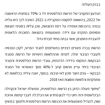
בבנק העולמי.
הגירעון התקציבי של הרשות הפלסטינית ירד ב-70% במחצית הראשונה
של 2022, בהשוואה לתקופה המקבילה ב-2021. הסיבה לכך היא עלייה
גבוהה בהכנסות ושמירה על רמת ההוצאות, שכן עליות בסעיפי הוצאות
מסוימים התקזזו עם ירידה משמעותית בהוצאות התוכנית הלאומית
להעברת מזומנים, אשר גבתה מחיר חברתי גדול.
הרשות צברה פיגורים רציניים בתשלומים למגזר הפרטי, לקרן הפנסיה
ולעובדי הציבור שלה. למרות שההלוואות הישירות של הרשות ממגזר
הבנקאות המקומי בירידה הדרגתית, עובדי הרשות הפלסטינית והמגזר
הציבורי ביחד עדיין מהווים קרוב ל-40% מסך האשראי של המגזר
הבנקאי – גורם היוצר סיכון לאי-יציבות. בנוסף, ישנה עלייה בהלוואות לא
מתפקדות והלוואות מסווגות מאז 2018.
"שיתוף פעולה הדוק בין הרשות הפלסטינית, ממשלת ישראל והקהילה
הבינלאומית יהיה חיוני כדי לכוון מחדש את הכלכלה לעבר קיימות ארוכת
טווח, להגדיל משמעותית את הכנסות הרשות הפלסטינית ולתמוך במשקי