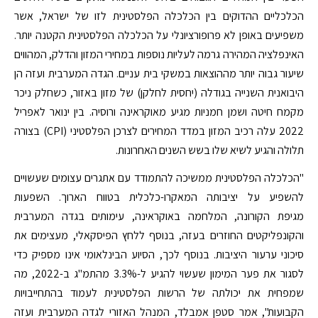
הכלכליים ההדוקים בין הכלכלה הפלסטינית לזו של ישראל, אשר
משפיעים באופן לא פרופורציונלי על הכלכלה הפלסטינית הקטנה יותר.
האינפלציה המהירה גרמה לעליות נוספות במחירי המזון והדלק, המהווים
שיעור גבוה יותר מההוצאות במשקי בית עניים. הגדה המערבית ועזה הן
היבואנית השנייה בגודלה (יחסית לחלקן) של מזון באזור, כשחלק ניכר
מקמח חיטה ושמן חמניות מגיע מאוקראינה ורוסיה. בין ינואר לאפריל
2022 עלה רכיב המזון במדד המחירים לצרכן הפלסטיני (CPI) בצורה
תלולה והגיע לשיא שלו בשש השנים האחרונות.
"הכלכלה הפלסטינית ממשיכה להתמודד עם אתגרים עצומים שעשויים
להשפיע על יציבותה המאקרו-כלכלית בטווח הארוך. השפעות
מגיפת הקורונה, המלחמה באוקראינה, עימותים בגדה המערבית
והקונפליקטים החוזרים בעזה, בנוסף ללחץ הפיסקאלי, מעצימים את
סיכוני ערעור היציבות. בנוסף לכך, הסיוע הבינלאומי אינו מספיק כדי
לסגור את פער המימון שעשוי להגיע ל-3.3% מהתמ"ג ב-2022, מה
שמפחית את יכולתה של הרשות הפלסטינית לעמוד בהתחייבויות
הקבועות", אמר סטפן אמבלד, המנהל האזורי לגדה המערבית ועזה