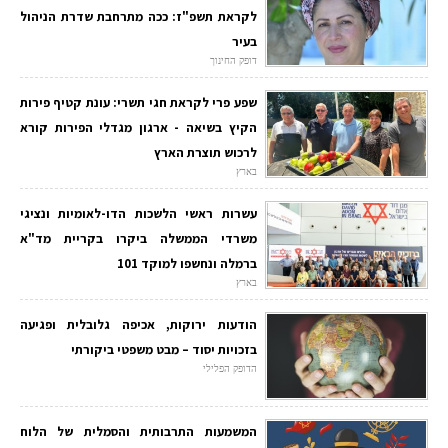
לקראת תשפ"ז: ככה מתרחבת שדרת הניהול
בעיר
דופק החינוך
שפע פרי לקראת חגי תשרי: עונת קטיף פירות
הקיץ בשיאה - ארגון מגדלי הפירות קורא
לרכוש תוצרת הארץ
בארץ
עשרות ראשי הלשכות הדו-לאומיות ונציגי
משרדי הממשלה ביקרו בקריית מד"א
ברמלה ונחשפו למוקד 101
בארץ
הודעות ירוקות, אכיפה גלובלית ופגיעה
בזכויות יסוד – מבט משפטי ביקורתי
הדופק הפלילי
המשמעות התרבותית והסמלית של הלוח