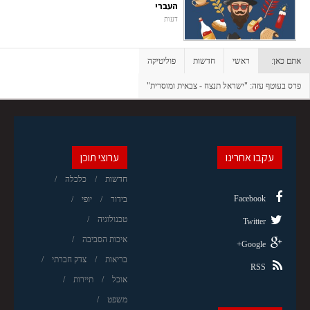
העברי
דעות
אתם כאן:
ראשי
חדשות
פוליטיקה
פרס בעוטף עזה: "ישראל תנצח - צבאית ומוסרית"
עקבו אחרינו
ערוצי תוכן
חדשות
כלכלה
Facebook
בידור
יופי
טכנולוגיה
Twitter
איכות הסביבה
Google+
בריאות
צדק חברתי
RSS
אוכל
תיירות
משפט