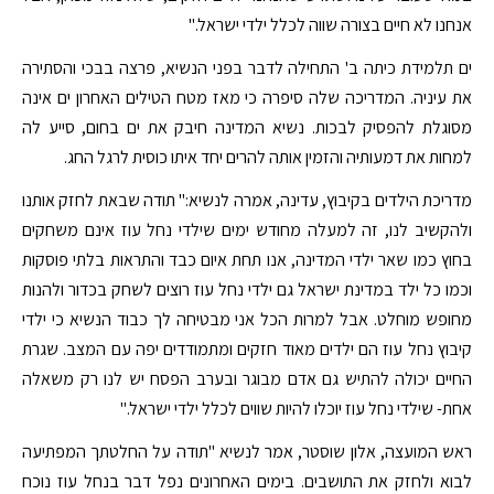
אנחנו לא חיים בצורה שווה לכלל ילדי ישראל."
ים תלמידת כיתה ב' התחילה לדבר בפני הנשיא, פרצה בבכי והסתירה
את עיניה. המדריכה שלה סיפרה כי מאז מטח הטילים האחרון ים אינה
מסוגלת להפסיק לבכות. נשיא המדינה חיבק את ים בחום, סייע לה
למחות את דמעותיה והזמין אותה להרים יחד איתו כוסית לרגל החג.
מדריכת הילדים בקיבוץ, עדינה, אמרה לנשיא:" תודה שבאת לחזק אותנו
ולהקשיב לנו, זה למעלה מחודש ימים שילדי נחל עוז אינם משחקים
בחוץ כמו שאר ילדי המדינה, אנו תחת איום כבד והתראות בלתי פוסקות
וכמו כל ילד במדינת ישראל גם ילדי נחל עוז רוצים לשחק בכדור ולהנות
מחופש מוחלט. אבל למרות הכל אני מבטיחה לך כבוד הנשיא כי ילדי
קיבוץ נחל עוז הם ילדים מאוד חזקים ומתמודדים יפה עם המצב. שגרת
החיים יכולה להתיש גם אדם מבוגר ובערב הפסח יש לנו רק משאלה
אחת- שילדי נחל עוז יוכלו להיות שווים לכלל ילדי ישראל."
ראש המועצה, אלון שוסטר, אמר לנשיא "תודה על החלטתך המפתיעה
לבוא ולחזק את התושבים. בימים האחרונים נפל דבר בנחל עוז נוכח