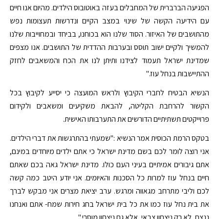
הפגיעה הברברית של המחבלים בעזה באוטובוס הילדים. מהיום אנו חיים
עם הידיעה הקשה של שינוי במצב הקיים ונדרשות תעצומות נפש
מהתושבים של האיזור. הסוד שלנו הוא בכוחנו, בביחד ובמחוייבות שלנו
להמשיך ולקיים ישוב תוסס ובערבות ההדדית של התושבים. אנו מצפים
שמדינת ישראל תעמוד לצידנו ותיתן לנו את הכח והמשאבים לחזק
ההתיישבות בנחל עוז."
הנשיא הבטיח לחברי הקיבוץ ולראש המועצה כי יסייע לקיבוץ בכל
הקשור להרחבת הקליטה, להבאת משקיעים ומשאבים ולקידום
פרוייקטים תשתיתיים הדורשים את התערבותו האישית.
בטקס הרמת הכוסית אמר הנשיא :"שמעתי בהתרגשות את דברי הילדים.
אני רוצה לומר לכם בשם מדינת ישראל כי אתם ילדים מיוחדים במינם,
אתם גיבורים אמיתיים בעיני העם כולו. מדינת ישראל גאה בכם שאתם
חיים בנחל עוז למרות כל הסכנות והאיומים. אני יודע היטב כמה קשה
לכם וליבי מתרחב מגאווה ומרגש. ערב יציאת מצרים אני מבקש לברך
את בית נחל עוז כמו את כל בית ישראל בחג חירות שמח- אתם ואנחנו
ננצח, לא רק ניצחון צבאי, אלא גם ניצחון מוסרי."