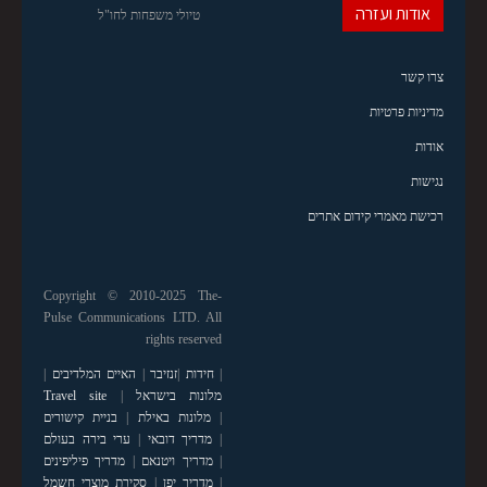
אודות ועזרה
טיולי משפחות לחו"ל
צרו קשר
מדיניות פרטיות
אודות
נגישות
רכישת מאמרי קידום אתרים
Copyright © 2010-2025 The-
Pulse Communications LTD. All
rights reserved
|
חידות
|
זנזיבר
|
האיים המלדיבים
|
מלונות בישראל
|
Travel site
|
מלונות באילת
|
בניית קישורים
|
מדריך דובאי
|
ערי בירה בעולם
|
מדריך ויטנאם
|
מדריך פיליפינים
|
מדריך יפן
|
סקירת מוצרי חשמל