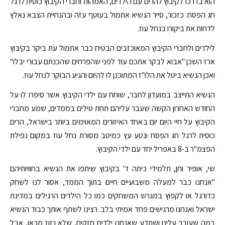
הוא בדרכו לקיבוץ להרים עם הילדים, האמהות וחברי הקיבוץ כוסית לרגל
חג הפסח. כזכור, סייר הנשיא אתמול בעוטף עזה ובהנחיית הצבא נאלץ
לדחות את ביקורו בנחל עוז.
לילדים ולחברי הקיבוץ המאוכזבים הבטיח כבר אתמול עת ביקר בקיבוץ
ארז השכן "אבוא לבקר אתכם עוד לפני שהפרחים שהכנתם עבורי יבלו"
ואכן הנשיא ביטל את הלו"ז המתוכנן לו להיום והגיע הבוקר לנחל עוז.
הנשיא התייצב במועדון לחבר, שוחח עם ילדי הקיבוץ אשר סיפרו לו על
החודש האחרון הקשה שעבר עליהם תחת טילים בממדים, שמע מחברי
הקיבוץ על חיי היום יום באחד האיזורים המאוימים ביותר בישראל, הרים
כוסית לרגל חג הפסח ונטע עץ כמיטב מסורת נחל עוז במקום נפילת
הפצמ"ר ב-8 באפריל יחד עם ילדי הקיבוץ.
שי, אופיר וחן, תלמידי כיתה ד' בקיבוץ שיתפו את הנשיא בחוויותיהם
"אנחנו כבר למעלה משבועיים חיים בתוך הממד, אסור לנו לשחק
כדורגל או לקפוץ במגרש המשחקים כמו כל הילדים הרגילים במדינת
ישראל ואנחנו מרגישים פחד אמיתי בלב. רצינו לשתף אותך כבוד הנשיא
במה שעובר עלינו ושתדע שאנחנו ילדים חזקים, שלא נזוז מכאן, אבל