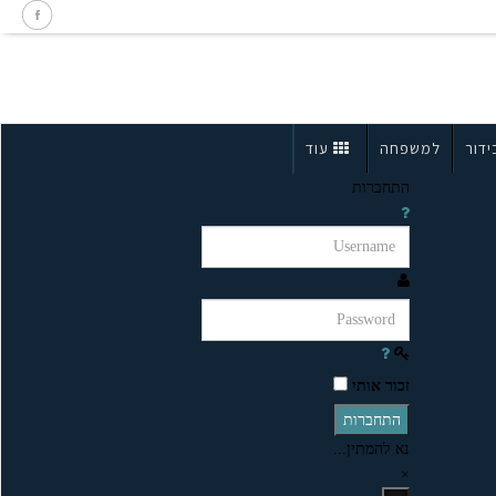
ידור
למשפחה
עוד
התחברות
זכור אותי
התחברות
נא להמתין...
×