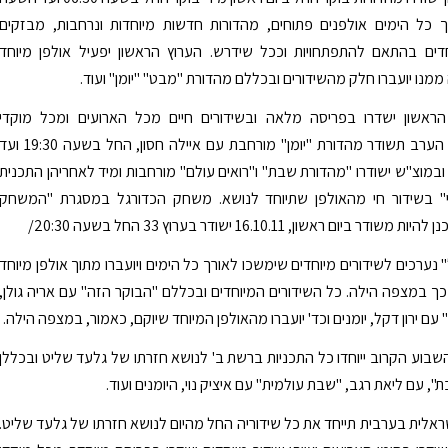
ולאורך כל הימים אולפנים פתוחים, מהדורות חדשות מיוחדות ונרחבות, מבזקים
חדים בהתאם להתפתחויות וככל שידרש. הערוץ הראשון יפעיל אולפן מיוחד
מנו יועברו חלק מהשידורים ובכללם מהדורת "מבט" "יומן" ועוד.
 הראשון ישדרו בפריסה מלאה ובשידורים חיים מכל הארועים ומכל מוקדי
ההתרחשויות. הערב תשודר מהדורת "יומן" מורחבת עם איילה חסון, החל בשעה 19:30 
שעה 21:15 ובמוצ"ש ישודרו "מהדורת שבת" ו"רואים עולם" מורחבות ומיד לאחריהן התכנית
י" בשידור חי מהאולפן שתיוחד לנושא. משחק הכדורגל במסגרת "המשחק
ר ביום ראשון, 16.10.11 ישודר בערוץ 33 החל בשעה 20:30/
נערכים לשידורים מיוחדים שימשכו לאורך כל הימים ויועברו מתוך אולפן מיוחד
כך במצפה הילה. כל השידורים המיוחדים ובכללם "הבוקר הזה" עם אריה גולן,
 עם ירון דקל, יומנים וכד' יועברו מהאולפן המיוחד שיוקם, כאמור, במצפה הילה.
בוע הקרוב ייוחדו כל התכניות ברשת ב' לנושא חזרתו של גלעד שליט ובכללן
, עם ליאת רגב, "שבת עולמית" עם איציק נוי, היומנים ועוד.
שראלית בערבית תייחד את כל שידוריה החל מהיום לנושא חזרתו של גלעד שליט.