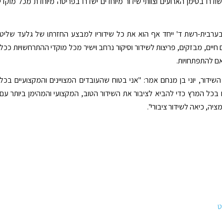
שודרו בסימן הארועים וצוותי שידור מיוחדים ישדרו בפריסה מיוחדת מכל מוקדי
ערבית-רשת ד' ייחד אף הוא את כל שידוריו למבצע החזרתו של גלעד שליט
ם חיים, מבזקים, פריצות לשידור וסיקור נרחב וישיר מכל מוקדי ההתרחשויות ככל
ם להתפתחויות.
שידור, יוני בן מנחם אמר: "אני בטוח שהעובדים המצויינים והמקצועיים בכל
 בכל המרץ כדי להביא לציבור את השידור הטוב, המקצועי והמהימן ביותר עם
יה, כיאה לשידור ציבורי".
ט