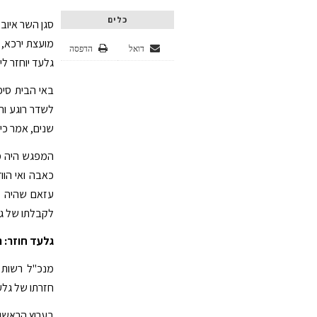
כלים
סגן השר איוב 
מועצת ירכא, 
דואל
הדפסה
גלעד יוחזר ל
באי הבית סיפ
לשדר רוגע וה
שנים, אמר כי
המפגש היה מ
כאבה ואי הו
עזאם שהיה ש
לקבלתו של ג
גלעד חוזר: 
מנכ"ל רשות ה
חזרתו של גלע