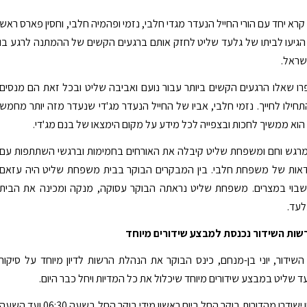
קרא יחד עם הורי החייל הנעדר מגדי חלבי, נזמי ופהמיה חלבי, וחסין פארס ראש
הגיעו לביתו של גלעד שליט לחזק אותם ברגעים הקשים של ההמתנה לרגע בו
ישראל.
רו שאלו הרגעים הקשים ביותר עבור נועם ואביבה שליט ובכל זאת הם מנסים
תחילו לחייך. נזמי חלבי, אביו של החייל הנעדר מג'די שנעדר מזה יותר מחמש
 הוא ממשיך לחכות ובצפייה לכל מידע על מקום הימצאו של בנם מג'די.
רגש וחם ומשפחת שליט קיבלה את האורחים בחמימות וברגשי השתתפות עם
ודאות של משפחת חלבי. בין המבקרים הבוקר בבית משפחת שליט היה עזאם
בוי במצרים. משפחת שליט נראתה הבוקר עסוקה, מנקה ומכינה את הבית
לעד.
רשות השידור נכנסת למבצע שידורים מיוחד
שידור, יוני בן-מנחם, כינס הבוקר את הנהלת הרשות לדיון מיוחד על סיקור
ד שליט במבצע שידורים מיוחד שיכלול את כל המדיות ויחל כבר היום.
בערוץ הראשון ישודרו מהדורות בוקר החל ביום ראשון מידי בוקר החל בשעה 06:30 ועד השע