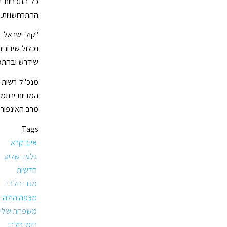
כל התכניות י
ההתרחשויות.
"קול ישראל ב
ויכלול שידורי
שידרש ובהתא
מנכ"ל רשות ה
המדיות ירתמו
מרב האינפורמצ
Tags:
איוב קרא
גלעד שליט
חדשות
מגדי חלבי
מצפה הילה
משפחת שלי
נזמי חלבי