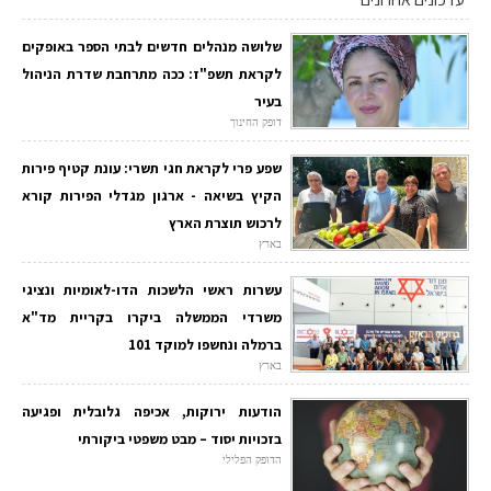
שלושה מנהלים חדשים לבתי הספר באופקים
לקראת תשפ"ז: ככה מתרחבת שדרת הניהול
בעיר
דופק החינוך
שפע פרי לקראת חגי תשרי: עונת קטיף פירות
הקיץ בשיאה - ארגון מגדלי הפירות קורא
לרכוש תוצרת הארץ
בארץ
עשרות ראשי הלשכות הדו-לאומיות ונציגי
משרדי הממשלה ביקרו בקריית מד"א
ברמלה ונחשפו למוקד 101
בארץ
הודעות ירוקות, אכיפה גלובלית ופגיעה
בזכויות יסוד – מבט משפטי ביקורתי
הדופק הפלילי