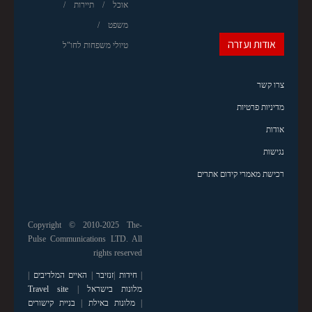
אוכל
תיירות
משפט
אודות ועזרה
טיולי משפחות לחו"ל
צרו קשר
מדיניות פרטיות
אודות
נגישות
רכישת מאמרי קידום אתרים
Copyright © 2010-2025 The-
Pulse Communications LTD. All
rights reserved
|
חידות
|
זנזיבר
|
האיים המלדיבים
|
מלונות בישראל
|
Travel site
|
מלונות באילת
|
בניית קישורים