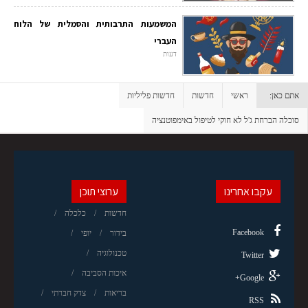
המשמעות התרבותית והסמלית של הלוח
העברי
דעות
אתם כאן:
ראשי
חדשות
חדשות פליליות
סוכלה הברחת ג'ל לא חוקי לטיפול באימפוטנציה
עקבו אחרינו
ערוצי תוכן
חדשות
כלכלה
Facebook
בידור
יופי
טכנולוגיה
Twitter
איכות הסביבה
Google+
בריאות
צדק חברתי
RSS