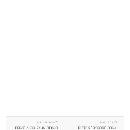
למאמר הבא
למאמר הקודם
"נערת הפרברים" מהדרום
הנערות שנוצלו בת"א הועברו