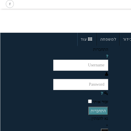
ידור
למשפחה
עוד
התחברות
זכור אותי
התחברות
נא להמתין...
×