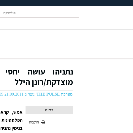
פוליטיקה
נתניהו עושה יחסי צ
מוצדקת/רונן הילל
מערכת THE PULSE
נוצר ב 21.09.2011 10:09
כלים
אמש, קראת
הפלסטינית ב
הדפסה
בנימין נתניה