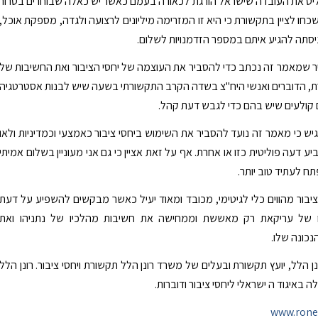
יט את העובדה שישראל הורגת לכאורה בעמם כאשר יש כאלה שבוחרים בטרור
כחו לציין בתקשורת כי היא זו המזרימה מיליונים לרצועה ולגדה, מספקת אוכל,
יסתה להגיע איתם במספר הזדמנויות לשלום.
ר שמאמר זה נכתב כדי להסביר את העוצמה של יחסי הציבור ואת החשיבות של
ת, הדוברים ואנשי היח"צ בשדה הקרב התקשורתי בשעה שיש לבנות אסטרטגיה
 קולעים שיש בהם כדי לגבש דעת קהל.
יש כי מאמר זה נועד להסביר את השימוש ביחסי ציבור כאמצעי וכמדיניות ולאו
יע דעה פוליטית כזו או אחרת. אף על זאת אציין כי גם אני מעוניין בשלום אמיתי
תח לעתיד טוב יותר.
 ציבור מהווים כלי לגיטימי, מכובד ומאוד יעיל כאשר מבקשים להשפיע על דעת
ו של עריקאת רק מאששת וממחישה את חשיבות מהלכיו של נתניהו ואת
כונה שלו.
ן הלל, יועץ תקשורת ובעלים של משרד רונן הלל תקשורת ויחסי ציבור. רונן הלל
 באיגוד ה ישראלי ליחסי ציבור ודוברות.
www.ronen