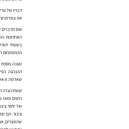
דבריו של ערי
את עמדתו של 
האחרונות הש
בשטחי יהוד
ההתפתחות ההיס
טענה נוספת 
ההנהגה הפל
שאדמה זו אינ
שטחי הגדה המ
הימים ומאז נ
של יחסי ציבו
ציבור. הם שכ
שהמצרים, אחי