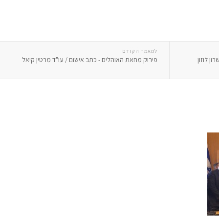
למאמר הקודם
ון לוזון
פירוק מחאת האוהלים - כתב אישום / עו"ד מרטין קיאל