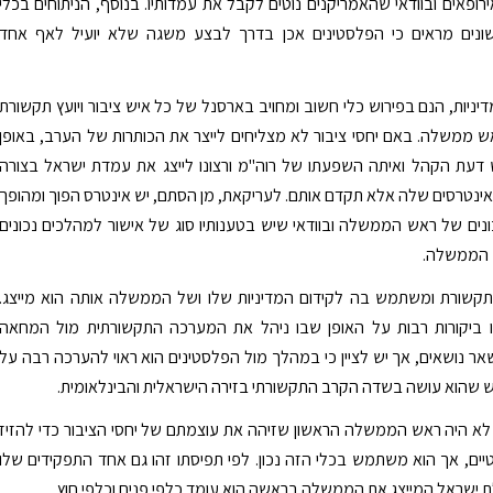
ופאים ובוודאי שהאמריקנים נוטים לקבל את עמדותיו. בנוסף, הניתוחים בכלי
נים מראים כי הפלסטינים אכן בדרך לבצע משגה שלא יועיל לאף אחד
דיניות, הנם בפירוש כלי חשוב ומחויב בארסנל של כל איש ציבור ויועץ תקשורת
ש ממשלה. באם יחסי ציבור לא מצליחים לייצר את הכותרות של הערב, באופן
 דעת הקהל ואיתה השפעתו של רוה"מ ורצונו לייצג את עמדת ישראל בצורה
נטרסים שלה אלא תקדם אותם. לעריקאת, מן הסתם, יש אינטרס הפוך ומהופך
נים של ראש הממשלה ובוודאי שיש בטענותיו סוג של אישור למהלכים נכונים
הממשלה.
 תקשורת ומשתמש בה לקידום המדיניות שלו ושל הממשלה אותה הוא מייצג.
ביקורות רבות על האופן שבו ניהל את המערכה התקשורתית מול המחאה
ר נושאים, אך יש לציין כי במהלך מול הפלסטינים הוא ראוי להערכה רבה על
 שהוא עושה בשדה הקרב התקשורתי בזירה הישראלית והבינלאומית.
לא היה ראש הממשלה הראשון שזיהה את עוצמתם של יחסי הציבור כדי להזיז
יים, אך הוא משתמש בכלי הזה נכון. לפי תפיסתו זהו גם אחד התפקידים שלו
שראל המייצג את הממשלה בראשה הוא עומד כלפי פנים וכלפי חוץ.