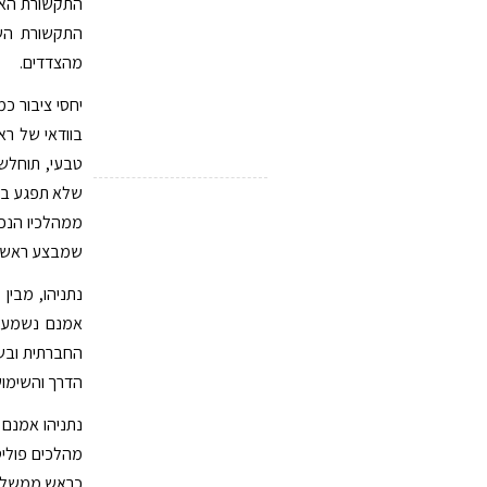
התקשורת האיר
התקשורת השו
מהצדדים.
יחסי ציבור כמ
בוודאי של רא
טבעי, תוחלש
שלא תפגע באי
ממהלכיו הנכו
שמבצע ראש 
נתניהו, מבין
אמנם נשמעו 
החברתית ובשא
הדרך והשימוש
נתניהו אמנם 
מהלכים פוליט
כראש ממשלת י