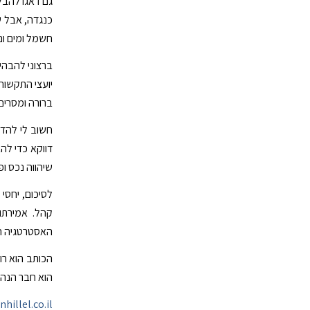
גם דאגו להבל
כנגדה, אבל ש
חשמל ומים ונ
ברצוני להבהי
יועצי התקשור
ברורה ומסרים
חשוב לי להדג
דווקא כדי להב
שיהווה נכס ופ
לסיכום, יחסי
קהל. אמירת
האסטרטגיה הנ
הכותב הוא רונ
הוא חבר הנהלה
hillel.co.il