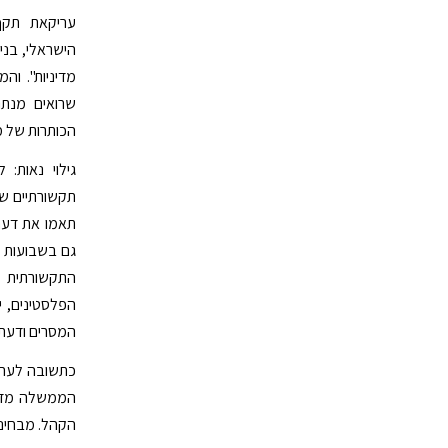
עריקאת תקף
הישראלי, בנימ
מדיניות". וה
שרואים מנתנ
הכותרות של מ
גילוי נאות:
תקשורתיים ש
תאמו את דעתי
גם בשבועות 
התקשורתי
הפלסטינים, י
המסרים ודעת
כתשובה לעריק
הממשלה מדיני
הקהל. מבחינת