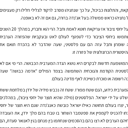
קאת, והתלונות כביכול, על כך שנתניהו מסרב לרקוד לצלילי חלילו רק מעצימים
נתניהו כראש ממשלה בעל אג'נדה ברורה, גם אם זה לא באופנה.
ואם מדברים על יחסי ציבור אז עריקאת חוטא לאמת וחבל. הרי הוא וחבריו, במהלך 20 השני
תמשו ביחסי הציבור כדי לטפטף לעולם לאט ובעקביות שהפזורה הערבית
ה שומרון וחבל עזה הם עם פלסטיני, שעה שהדבר לא בהכרח תואם את
טורית הכרונולוגית של פזורה זו.
המושמעת חדשות לבקרים היא נושא הגדה המערבית הכבושה. הרי מי אם לא
סטינית הקודמת והנוכחית השתמשה בצמד המילים "אדמה כבושה" שעה
ה רשומה או מוכרת כשייכת לאף מדינה בעולם.
ערבית כידוע, הנם שטח מפורז. שטח זה נכבש מידיה של ירדן במלחמת ששת
שלט על ידי ישראל. הפלסטינים (מילה שהיא תוצר של יחסי ציבור), במהלכים
ר, יצרו בעולם תחושה כאילו ישראל כובשת כאנג'נדה שגם היא תוצר של יחסי
חו להכניס לקמפיין את ספטמבר השחור בו טבח בהם מלך ירדן, את העובדה
הם הערבים לא רצו בהם בהסכמים שנחתמו בין מנחם בגין לאנואר סעדת, הם