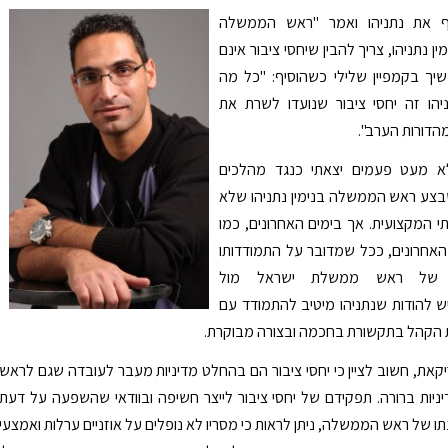
 את נתניהו ואמר "ראש הממשלה
ין נתניהו, צריך להבין שיחסי ציבור אינם
משיך בקמפיין שלילי כשהוסיף: "כל מה
יהו זה יחסי ציבור שנועדו לשרת את
הדורות הערב".
 לא מעט פעמים יצאתי כנגד מהלכים
בצע ראש הממשלה בנימין נתניהו שלא
 המקצועית. אך בימים האחרונים, כמו
האחרונים, ככל שמדובר על התמודדותו
ת של ראש ממשלת ישראל מול
ש להודות שנתניהו מיטיב להתמודד עם
 הקהל בתקשורת בחכמה ובצורה מבוקרת.
את, חשוב לציין כי יחסי ציבור הם בהחלט מדיניות מעבר לעובדה שגם לראש
ות ברורה. תפקידם של יחסי ציבור לייצר חשיפה ובוודאי שהשפעה על דעת
ו של ראש הממשלה, ניתן לראות כי מסריו לא נופלים על אוזניים ערלות ואמצעי