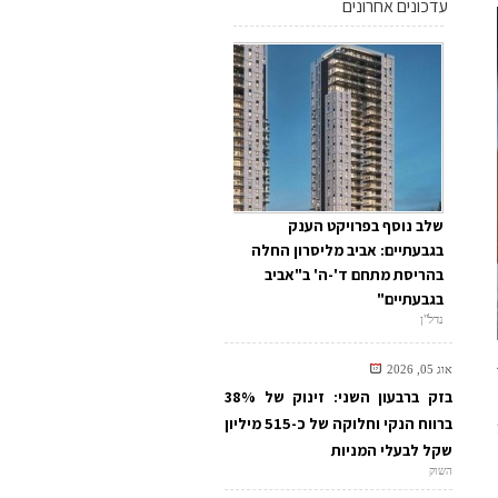
עדכונים אחרונים
שלב נוסף בפרויקט הענק
בגבעתיים: אביב מליסרון החלה
בהריסת מתחם ד'-ה' ב"אביב
בגבעתיים"
נדל"ן
אוג 05, 2026
בזק ברבעון השני: זינוק של 38%
ברווח הנקי וחלוקה של כ-515 מיליון
שקל לבעלי המניות
השוק