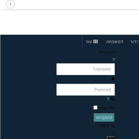
ידור
למשפחה
עוד
התחברות
זכור אותי
התחברות
נא להמתין...
×