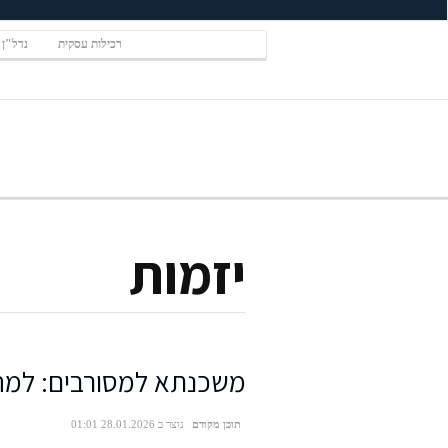
רכילות עסקית
נדל"ן
יזמות
משכנתא למסורבים: למה ה
תוכן מקודם
נוצר ב 28.01.2026 01:01