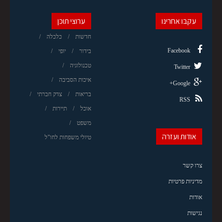
עקבו אחרינו
ערוצי תוכן
חדשות
כלכלה
Facebook
בידור
יופי
טכנולוגיה
Twitter
איכות הסביבה
Google+
בריאות
צדק חברתי
RSS
אוכל
תיירות
משפט
אודות ועזרה
טיולי משפחות לחו"ל
צרו קשר
מדיניות פרטיות
אודות
נגישות