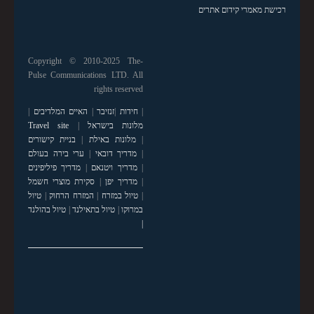
רכישת מאמרי קידום אתרים
Copyright © 2010-2025 The-
Pulse Communications LTD. All
rights reserved
|
חידות
|
זנזיבר
|
האיים המלדיבים
|
מלונות בישראל
|
Travel site
|
מלונות באילת
|
בניית קישורים
|
מדריך דובאי
|
ערי בירה בעולם
|
מדריך ויטנאם
|
מדריך פיליפינים
|
מדריך יפן
|
סקירת מוצרי חשמל
|
טיול במזרח
|
המזרח הרחוק
|
טיול
במרוקו
|
טיול בתאילנד
|
טיול בהולנד
|