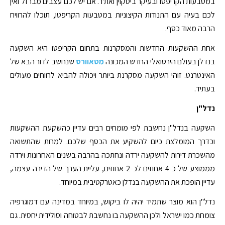
במטבעות הקריפטו ובעיקר ביטקוין ואת'ר. אם יש לכם עצבים מברזל ואין
לכם בעיה עם התנודות הקיצוניות במטבעות הקריפטו, תוכלו להרוויח
הרבה מאוד כסף.
אחת ההשקעות החדשות והמסקרנות בתחום הקריפטו היא השקעה
בנדלן בעולם הירטואלי החדש המכונה
מטאוורס
שנחשב לדור הבא של
האינטרנט. זוהי השקעה מסקרנת ביותר ויכולה להביא לרווחים מעולים
בעתיד.
נדל"ן
השקעה בנדל"ן נחשבת לפי מומחים רבים עדיין כהשקעת ההשקעות
וכדרך המומלצת כיום להשקיע את הכסף שלכם. למרות שהתשואה
מהשכרת דירות להשקעה ירדה ונחתכה בהרבה בשנים האחרונות וירדה
מממוצע של כ-4 אחוזים לכ-2 אחוזים, עליית הערך של הדירה עצמה,
עדיין הופכת את ההשקעה בנדלן כאטרקטיבית במיוחד.
נדל"ן הוא מוצר שתמיד יהיה לו ביקוש, במיוחד במדינה עם דמוגרפיה
צומחת כמו ישראל ולכן ההשקעה בו נחשבת לבטוחה וסולידית יחסית. גם