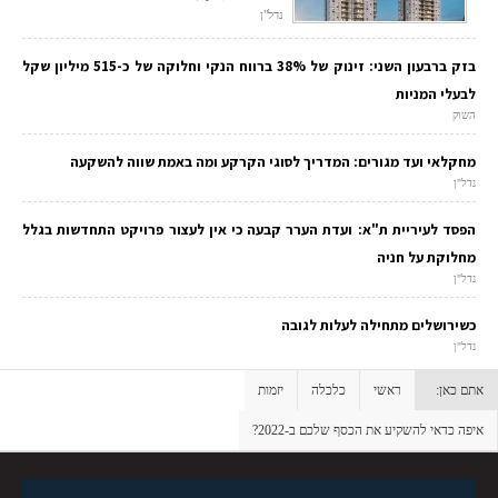
נדל"ן
בזק ברבעון השני: זינוק של 38% ברווח הנקי וחלוקה של כ-515 מיליון שקל
לבעלי המניות
השוק
מחקלאי ועד מגורים: המדריך לסוגי הקרקע ומה באמת שווה להשקעה
נדל"ן
הפסד לעיריית ת"א: ועדת הערר קבעה כי אין לעצור פרויקט התחדשות בגלל
מחלוקת על חניה
נדל"ן
כשירושלים מתחילה לעלות לגובה
נדל"ן
אתם כאן:
ראשי
כלכלה
יזמות
איפה כדאי להשקיע את הכסף שלכם ב-2022?