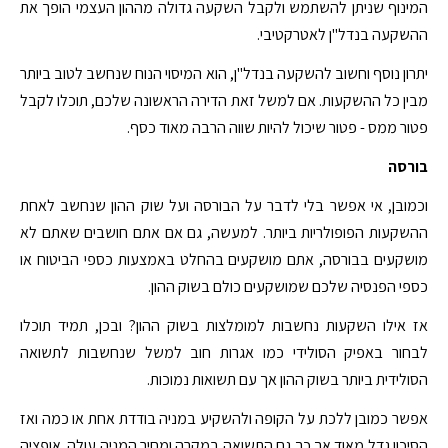
המינוף שניתן להשתמש ולקבל השקעה גדולה מההון העצמי הופך את
ההשקעה בנדל"ן לאטרקטיבי.
יתרון נוסף וחשוב להשקעה בנדל"ן, הוא המיסוי הנוח שנחשב לטוב ביותר
מבין כל ההשקעות. אם למשל זאת הדירה הראשונה שלכם, תוכלו לקבל
פטור ממס - פטור שיכול להיות שווה הרבה מאוד כסף.
בורסה
וכמובן, אי אפשר בלי לדבר על הבורסה ועל שוק ההון שנחשב לאחת
ההשקעות הפופולריות ביותר. למעשה, גם אם אתם חושבים שאתם לא
מושקעים בבורסה, אתם מושקעים בהחלט באמצעות כספי הביטוח או
כספי הפנסיה שלכם שמושקעים כולם בשוק ההון.
אז אילו השקעות נחשבות למומלצות בשוק ההון? ובכן, תמיד תוכלו
לבחור באפיק הסולידי כמו אגרות חוב למשל שנחשבות לתשואה
הסולידית ביותר בשוק ההון אך עם תשואות נמוכות.
אפשר כמובן ללכת על הקופה ולהשקיע במניה בודדת אחת או כמה ואז
הסיכון גדל מאוד אך כך גם התשואה במקרה ומחיר המניה עולה. אופציה