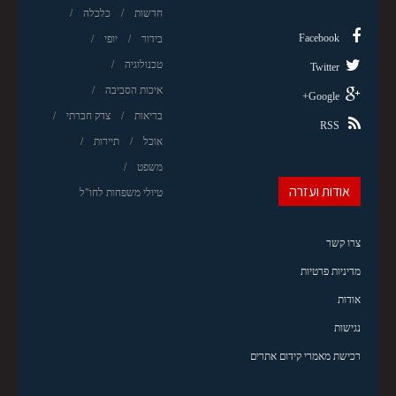
חדשות
כלכלה
Facebook
בידור
יופי
טכנולוגיה
Twitter
איכות הסביבה
Google+
בריאות
צדק חברתי
RSS
אוכל
תיירות
משפט
אודות ועזרה
טיולי משפחות לחו"ל
צרו קשר
מדיניות פרטיות
אודות
נגישות
רכישת מאמרי קידום אתרים