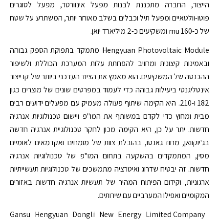
הייצור, החברה מתכננת לבנות מפעל אינוורטר, מפעל לסוגרים
פוטו-וולטאיים ומפעל תיל וכבלים בשלב מאוחר יותר, המשתרע על שטח
של כ-160 mu ומשקיעים כ-2 מיליארד יואן.
Hengyuan Photovoltaic Module מתמקד בתפוקת הספק גבוהה
ובאמינות קיצונית ומחויב להפחתת עלות המערכת הכוללת ולשיפור
ההכנסה של המשקיעים. הוא מאמץ את הציוד העדכני ביותר של קו ייצור
אינטליגנטי ביעילות גבוהה כדי לעמוד במפרטים שונים של מוצרים כגון
182 ו-210. היא הקימה שיתוף פעולה מעמיק עם מפעלים ידועים רבים
מבית ומחוץ כדי לקדם במשותף את המו"פ ויישום טכנולוגיות אנרגיה
חדשות. יתר על כן, היא הקימה מכון לחקר טכנולוגיית אנרגיה חדשה
בג'יוקוואן, מחוז גאנסו, בהובלת צוות של מומחים ואקדמאים לאומיים
מסין, המתמקדים בהשקעה בתחום המו"פ של טכנולוגיות אנרגיה
חדשות. זה יבטיח שדרוג ואיטרציה מתמשכים של טכנולוגיות תעשייתיות
ארגוניות, וקידום הפיתוח המהיר של תעשיות אנרגיה חדשות באזורים
המקומיים ואפילו המערביים עם שירותים.
Gansu Hengyuan Dongli New Energy Limited Company