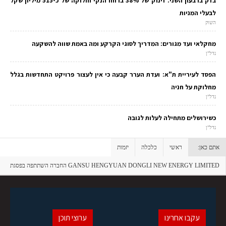
בזק ברבעון השני: זינוק של 38% ברווח הנקי וחלוקה של כ-515 מיליון שקל
לבעלי המניות
השוק
מחקלאי ועד מגורים: המדריך לסוגי הקרקע ומה באמת שווה להשקעה
נדל"ן
הפסד לעיריית ת"א: ועדת הערר קבעה כי אין לעצור פרויקט התחדשות בגלל
מחלוקת על חניה
נדל"ן
כשירושלים מתחילה לעלות לגובה
נדל"ן
אתם כאן:
ראשי
כלכלה
יזמות
GANSU HENGYUAN DONGLI NEW ENERGY LIMITED החברה השתתפה בפסגת
האנרגיה העתידית העולמית והכריזה על תוכנית ההשקעות התעשייתית שלה
עקבו אחרינו
ערוצי תוכן