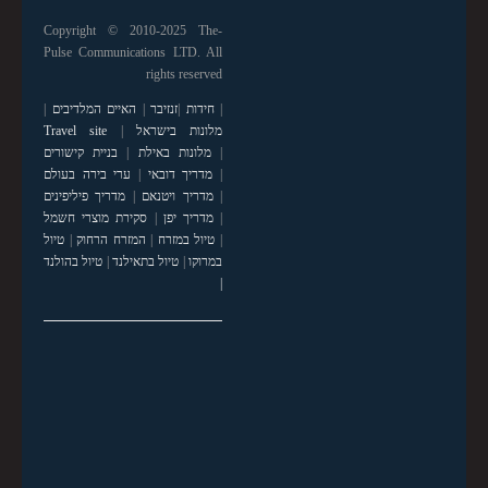
Copyright © 2010-2025 The-
Pulse Communications LTD. All
rights reserved
|
חידות
|
זנזיבר
|
האיים המלדיבים
|
מלונות בישראל
|
Travel site
|
מלונות באילת
|
בניית קישורים
|
מדריך דובאי
|
ערי בירה בעולם
|
מדריך ויטנאם
|
מדריך פיליפינים
|
מדריך יפן
|
סקירת מוצרי חשמל
|
טיול במזרח
|
המזרח הרחוק
|
טיול
במרוקו
|
טיול בתאילנד
|
טיול בהולנד
|