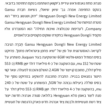
מנהיג מחוז גאנסו וראש עיריית ג'יוקוואן השתתפו בטקס החתימה בדובאי.
בטקס החתימה אמרה גב' שיאן שיאולי, נשיאת חברת Gansu
Hengyuan Dongli New Energy Limited: "ירוק ושגשוג ביחד" הוא
מטרת הפיתוח של Gansu Hengyuan Dongli New Energy Limited
Company, ו"עדיפות טכנולוגיה ואיכות תחילה" הוא הסטנדרט אליו
מקפיד Hengyuan Dongli בחקירת שווקים מקומיים ובינלאומיים.
Gansu Hengyuan Dongli New Energy Limited חֶברָה הגיבה
לקריאה האסטרטגית של סין של "שיא פחמן וניטראליות פחמן". פרויקט
בסיס המודול הפוטו-וולטאי 6GW שהשקיעה בעיר Jiuquan משתרע על
שטח של 152 mu, עם השקעה של כ-4 מיליארד דולר יוּאָן RMB (כ-553
מיליון דולר), מתוכם קו ייצור של 2.4GW הושלם והוכנס לפעולה. שאר קווי
הייצור נמצאים בבנייה. החברה מתכננת להשקיע בפרויקט נוסף של
בסיס סוללה ביעילות גבוהה של 5GW, המשתרע על שטח של כ-240
mu, בהשקעה של כ-4 מיליארד דולר. יוּאָן RMB (כ-553 מיליון דולר על
מנת ליצור באופן מלא Hengyuan בלולאה סגורה אנרגיה חדשה ייצור
ציוד רשת תעשייתית ולבנות ציוד אנרגיה חדש פארק הדגמות של תעשיית