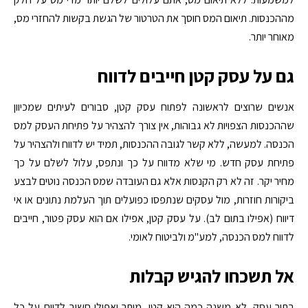
מההכנסות. תיאום המס חוסך את הטרטור של הגשת בקשות להחזרי מס,
מאוחר יותר.
גם על עסק קטן חייבים לדווח
אנשים שרוצים לראשונה לפתוח עסק קטן, סבורים לעיתים שמכיוון
שההכנסות הצפויות לא גבוהות, אין צורך להצהיר על פתיחת העסק למס
הכנסה. למעשה, ללא קשר לגובה ההכנסות, תמיד יש לדווח ולהצהיר על
פתיחת עסק חדש. מי שלא מדווח על כך ונתפס, עלול לשלם על כך
מחיר יקר. זה לא רק הקנסות אלא גם העובדה שמס הכנסה נוטים לבצע
ביקורות חוזרות, מול עסקים שנתפסו כפועלים תוך העלמת נתונים או אי
דיווח (אפילו בתום לב). על עסק קטן, אפילו אם הוא עסק פטור, חייבים
לדווח למס הכנסה, למע"מ ולביטוח לאומי.
אל תשכחו להגיש קבלות
בתור עסק, לא משנה כמה הוא קטן, מותר ואפילו חשוב לדווח על כל