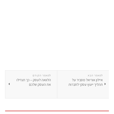
למאמר הבא
למאמר הקודם
איילון אוריאל מסביר על
הלוואה לעסק – כך תגדילו
תהליך ייעוץ עסקי לחברות
את העסק שלכם