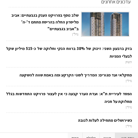
עדכונים אחרונים
שלב נוסף בפרויקט הענק בגבעתיים: אביב
מליסרון החלה בהריסת מתחם ד'-ה'
ב"אביב בגבעתיים"
נדל"ן
בזק ברבעון השני: זינוק של 38% ברווח הנקי וחלוקה של כ-515 מיליון שקל
לבעלי המניות
השוק
מחקלאי ועד מגורים: המדריך לסוגי הקרקע ומה באמת שווה להשקעה
נדל"ן
הפסד לעיריית ת"א: ועדת הערר קבעה כי אין לעצור פרויקט התחדשות בגלל
מחלוקת על חניה
נדל"ן
כשירושלים מתחילה לעלות לגובה
נדל"ן