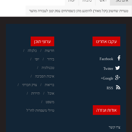
אתם כאן:
ראשי
כלכלה
יזמות
טעויות שחשוב (וקל מאוד) להימנע מהן כשפותחים עסק קטן לעבודה מהצד
עקבו אחרינו
ערוצי תוכן
חדשות
כלכלה
Facebook
בידור
יופי
טכנולוגיה
Twitter
איכות הסביבה
Google+
בריאות
צדק חברתי
RSS
אוכל
תיירות
משפט
אודות ועזרה
טיולי משפחות לחו"ל
צרו קשר