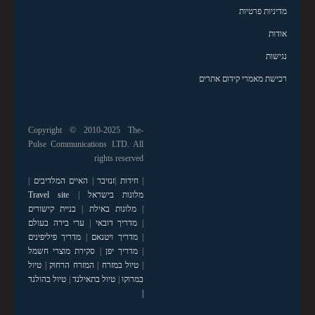
מדיניות פרטיות
אודות
נגישות
רכישת מאמרי קידום אתרים
Copyright © 2010-2025 The-
Pulse Communications LTD. All
rights reserved
|
חידות
|
זנזיבר
|
האיים המלדיבים
|
מלונות בישראל
|
Travel site
|
מלונות באילת
|
בניית קישורים
|
מדריך דובאי
|
ערי בירה בעולם
|
מדריך ויטנאם
|
מדריך פיליפינים
|
מדריך יפן
|
סקירת מוצרי חשמל
|
טיול במזרח
|
המזרח הרחוק
|
טיול
במרוקו
|
טיול בתאילנד
|
טיול בהולנד
|