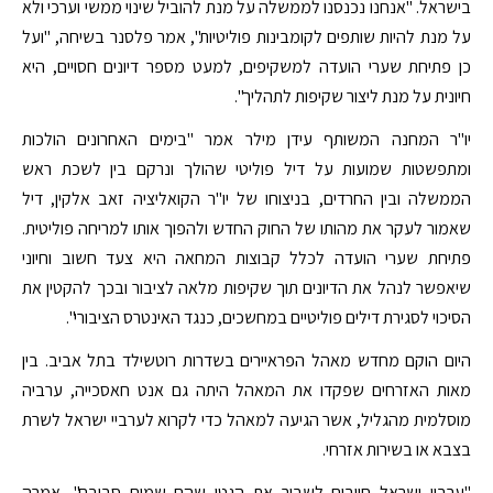
בישראל. "אנחנו נכנסנו לממשלה על מנת להוביל שינוי ממשי וערכי ולא
על מנת להיות שותפים לקומבינות פוליטיות", אמר פלסנר בשיחה, "ועל
כן פתיחת שערי הועדה למשקיפים, למעט מספר דיונים חסויים, היא
חיונית על מנת ליצור שקיפות לתהליך".
יו"ר המחנה המשותף עידן מילר אמר "בימים האחרונים הולכות
ומתפשטות שמועות על דיל פוליטי שהולך ונרקם בין לשכת ראש
הממשלה ובין החרדים, בניצוחו של יו"ר הקואליציה זאב אלקין, דיל
שאמור לעקר את מהותו של החוק החדש ולהפוך אותו למריחה פוליטית.
פתיחת שערי הועדה לכלל קבוצות המחאה היא צעד חשוב וחיוני
שיאפשר לנהל את הדיונים תוך שקיפות מלאה לציבור ובכך להקטין את
הסיכוי לסגירת דילים פוליטיים במחשכים, כנגד האינטרס הציבורי".
היום הוקם מחדש מאהל הפראיירים בשדרות רוטשילד בתל אביב. בין
מאות האזרחים שפקדו את המאהל היתה גם אנט חאסכייה, ערביה
מוסלמית מהגליל, אשר הגיעה למאהל כדי לקרוא לערביי ישראל לשרת
בצבא או בשירות אזרחי.
"ערביי ישראל חייבים לשבור את הגטו שהם שמים סביבם", אמרה