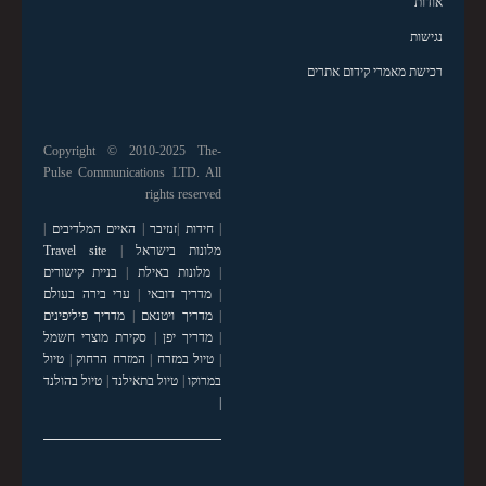
אודות
נגישות
רכישת מאמרי קידום אתרים
Copyright © 2010-2025 The-
Pulse Communications LTD. All
rights reserved
|
חידות
|
זנזיבר
|
האיים המלדיבים
|
מלונות בישראל
|
Travel site
|
מלונות באילת
|
בניית קישורים
|
מדריך דובאי
|
ערי בירה בעולם
|
מדריך ויטנאם
|
מדריך פיליפינים
|
מדריך יפן
|
סקירת מוצרי חשמל
|
טיול במזרח
|
המזרח הרחוק
|
טיול
במרוקו
|
טיול בתאילנד
|
טיול בהולנד
|