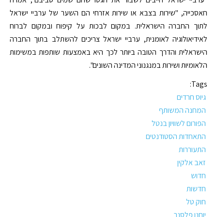
חאסכייה, "שירות בצבא או שירות אזרחי הם השער של ערביי ישראל
לתוך החברה הישראלית. במקום לבכות על קיפוח ובמקום לברוח
לאידיאולוגיה לאומנית, ערביי ישראל צריכים להשתלב בתוך החברה
הישראלית והדרך הטובה ביותר לכך היא באמצעות שותפות במשימות
הלאומיות ושירות במנגנוני המדינה השונים".
Tags:
גיוס חרדים
המחנה המשותף
הפורום לשוויון בנטל
התאחדות הסטודנטים
התעוררות
זאב אלקין
חדוש
חדשות
חוק טל
יוחנן פלסנר