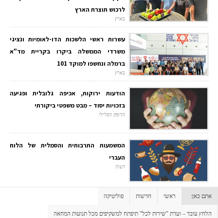
לרכוש תוצרת הארץ
בארץ
עשרות ראשי הלשכות הדו-לאומיות ונציגי
משרדי הממשלה ביקרו בקריית מד"א
ברמלה ונחשפו למוקד 101
בארץ
הודעות ירוקות, אכיפה גלובלית ופגיעה
בזכויות יסוד – מבט משפטי ביקורתי
הדופק הפלילי
המשמעות התרבותית והסמלית של הלוח
העברי
דעות
אתם כאן:
ראשי
חדשות
פוליטיקה
הלחץ עובד – ועדת "שירות לכל" תיפתח למשקיפים מכל תנועות המחאה