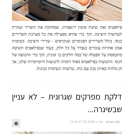
פילאטיס זאת שיטת אימון דינאמית, שמחזקת את השריר ועוזרת
לגמישות היציבה, תוך כדי שהיא מפעילה את כל מערכת השרירים
בגוף, כולל השרירים הפנימיים שנקראים - שרירי היציבה. בשיטות
אמון אחרות עובדים בנפרד על כל חלק, בעוד שבפילאטיס השיטה
מתבססת על הפעלה של כמה חלקים בו זמנית, תוך כדי התנועה של
הגוף. התנועות בפילאטיס מאוד דומות לתנועות היומיומיות שלנו, אך
הן מלוות באיזון נכון עם כוח, גמישות ונשימות נכונות.
דלקת מפרקים שגרונית – לא עניין
שבשיגרה...
תוכן מקודם
נוצר ב 17.03.2020 11:03