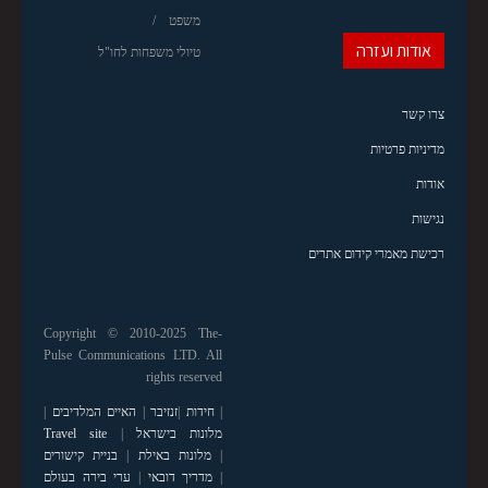
משפט
אודות ועזרה
טיולי משפחות לחו"ל
צרו קשר
מדיניות פרטיות
אודות
נגישות
רכישת מאמרי קידום אתרים
Copyright © 2010-2025 The-
Pulse Communications LTD. All
rights reserved
|
חידות
|
זנזיבר
|
האיים המלדיבים
|
מלונות בישראל
|
Travel site
|
מלונות באילת
|
בניית קישורים
|
מדריך דובאי
|
ערי בירה בעולם