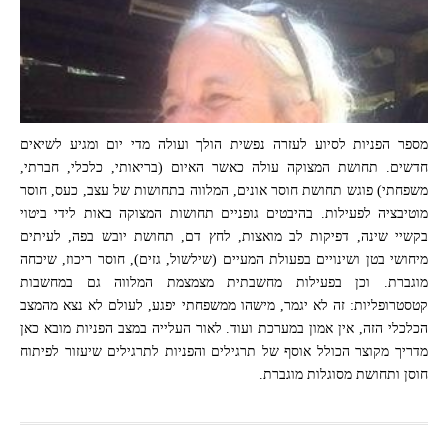
מספר הפניות לסיוע לעזרה נפשית הולך ועולה מדי יום ומגיע לשיאים
חדשים. תחושת המצוקה עולה כאשר האיום (בריאותי, כלכלי, חברתי,
משפחתי) פוגש תחושת חוסר אונים, המלווה בתחושות של עצב, כעס, חוסר
מוטיבציה לפעילות. בהיבטים גופניים תחושות המצוקה באות לידי ביטוי
בקשיי שינה, דפיקות לב מואצות, לחץ דם, תחושת יובש בפה, לעיתים
מיחושי בטן ושינויים בפעולת המעיים (שילשול, גזים), חוסר ריכוז, שיכחה
מוגברת. וכן בפעילות מחשבתית מצמצמת המלווה גם במחשבות
קטסטרופליות: זה לא יגמר, מישהו ממשפחתי יפגע, לעולם לא נצא מהמצב
הכלכלי הזה, אין אמון במערכת ועוד. לאור העלייה במצב הפניות מובא כאן
מדריך מקוצר הכולל אוסף של תרגילים והפניות לתרגילים שיעזור לפיתוח
חוסן ותחושת מסוגלות מוגברת.