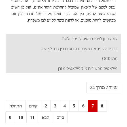
הרי שמול חרדה ההתמודדות כבר הרבה יותר מאתגרת, וזאת כי הגוף
נכנס למצב של קיפאון שמוביל לתחושת חוסר אונים, ועל כן חשוב
שנדע כיצד להגיב, בין אם כבר חווינו מקרה של חרדה ובין אם
מבקשים להיות מוכנים, או לדעת כיצד לסייע לבן משפחה.
למה ניתן לצפות בטיפול פסיכולוגי?
דרכים לשפר את מערכת היחסים בין גבר לאישה
מהו OCD
פילאטיס מכשירים מול פילאטיס מזרן
4 דרכים יעילות להתמודד עם חרדות
עמוד 7 מתוך 24
8
7
6
5
4
3
2
קודם
התחלה
סיום
הבא
11
10
9