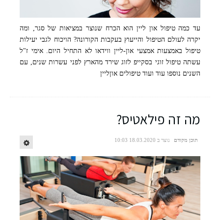
עד כמה טיפול און ליין הוא הכרח שנוצר במציאות של סגר, ומה
יקרה לעולם הטיפול והייעוץ בעקבות הקורונה? הויכוח לגבי יעילות
טיפול באמצעות אמצעי און-ליין ווידאו לא התחיל היום. אימי ז"ל
עשתה טיפול זוגי בסקייפ לזוג שירד מהארץ לפני עשרות שנים, עם
השנים נוספו עוד ועוד טיפולים אוןליין
מה זה פילאטיס?
תוכן מקודם
נוצר ב 18.03.2020 10:03
מיכל אברהם. צילום: שמרית בנימין