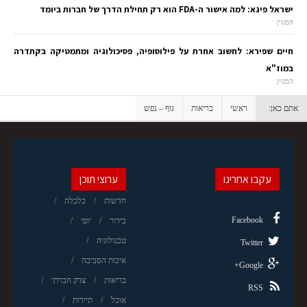
ישראל פיגא: למה אישור ה-FDA הוא רק תחילת הדרך של חברות ביומד
המגזין
חיים שפירא: לחשוב אחרת על פילוסופיה, פסיכולוגיה ומתמטיקה בקתדרה
במוז"א
המגזין
אתם כאן:
ראשי
בריאות
גוף – נפש
עקבו אחרינו
ערוצי תוכן
חדשות
כלכלה
Facebook
בידור
יופי
טכנולוגיה
Twitter
איכות הסביבה
Google+
בריאות
צדק חברתי
RSS
אוכל
תיירות