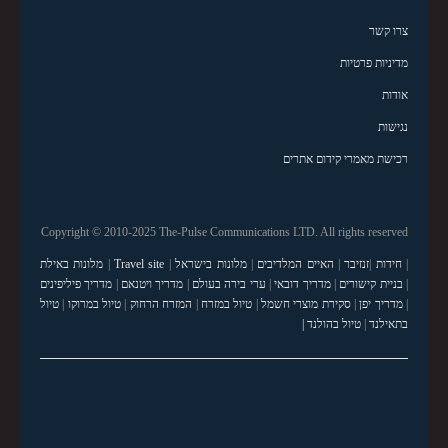
צרו קשר
מדיניות פרטיות
אודות
נגישות
רכישת מאמרי קידום אתרים
Copyright © 2010-2025 The-Pulse Communications LTD. All rights reserved
|
חידות
|
זנזיבר
|
האיים המלדיבים
|
מלונות בישראל
|
Travel site
|
מלונות באילת
|
בניית קישורים
|
מדריך דובאי
|
ערי בירה בעולם
|
מדריך ויטנאם
|
מדריך פיליפינים
|
מדריך יפן
|
סקירת מוצרי חשמל
|
טיול במזרח
|
המזרח הרחוק
|
טיול במרוקו
|
טיול
בתאילנד
|
טיול בהולנד |