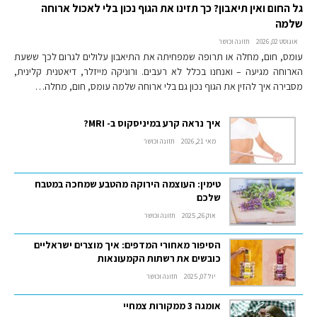
גל החום ואין תיאבון? כך תזינו את הגוף נכון בלי לאכול ארוחה
שלמה
אוגוסט 02, 2026
תזונה וכושר
עומס, חום, מחלה או תרופה שמפחיתה את התיאבון עלולים לגרום לכך ששעת
הארוחה מגיעה – ואנחנו בכלל לא רעבים. ורוניקה מייזלר, דיאטנית קלינית,
מסבירה איך להזין את הגוף נכון גם בלי ארוחה שלמה עומס, חום, מחלה…
איך נראה קרע במיניסקוס ב- MRI?
מאי 21, 2026
תזונה וכושר
טימין: העוצמה הירוקה מהטבע שמחכה במטבח
שלכם
אוק 26, 2025
תזונה וכושר
הסיפור מאחורי המדפים: איך מוצרים ישראליים
כובשים את רשתות הקמעונאות
יול 07, 2025
תזונה וכושר
אומגה 3 ממקורות צמחיי