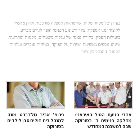
המדריך המלא לעגלות משטחים ידניות
וחשמליות
בעידן של מסחר מקוון, שרשראות אספקה מורכבות ולחץ מתמיד
לקיצור זמני אספקה, ציוד השינוע הפנימי הופך לגורם מכריע
ביעילות העסק. בחירה נכונה של עגלות משטחים, מלגזות ופתרונות
שינוע נוספים משפיעה ישירות על תפוקה, בטיחות עובדים ועלויות
תפעול. ההבדל בין ציוד…
אחרי פגיעת הטיל האיראני:
פרופ' אביב גולדברט מונה
מחלקה פנימית ב' בסורוקה
למנהל בית חולים סבן לילדים
שבה למשכנה המחודש
בסורוקה