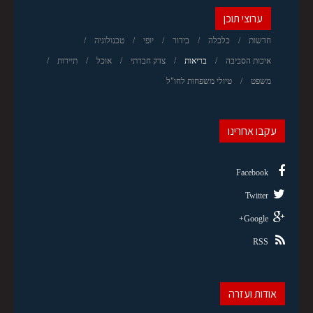
ערוצי תוכן
חדשות
כלכלה
בידור
יופי
טכנולוגיה
איכות הסביבה
בריאות
צדק חברתי
אוכל
תיירות
משפט
טיולי משפחות לחו"ל
עקבו אחרינו
Facebook
Twitter
Google+
RSS
אודות ועזרה