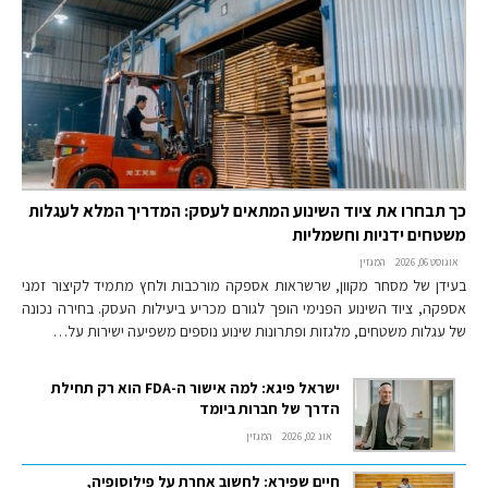
כך תבחרו את ציוד השינוע המתאים לעסק: המדריך המלא לעגלות
משטחים ידניות וחשמליות
אוגוסט 06, 2026
המגזין
בעידן של מסחר מקוון, שרשראות אספקה מורכבות ולחץ מתמיד לקיצור זמני
אספקה, ציוד השינוע הפנימי הופך לגורם מכריע ביעילות העסק. בחירה נכונה
של עגלות משטחים, מלגזות ופתרונות שינוע נוספים משפיעה ישירות על…
ישראל פיגא: למה אישור ה-FDA הוא רק תחילת
הדרך של חברות ביומד
אוג 02, 2026
המגזין
חיים שפירא: לחשוב אחרת על פילוסופיה,