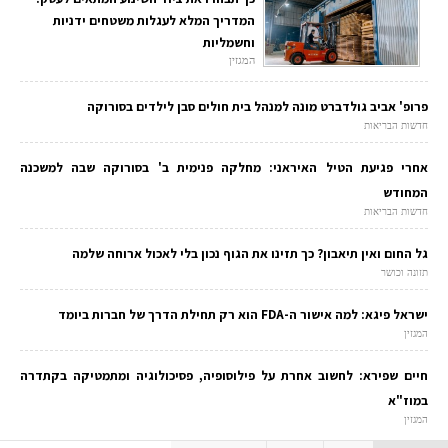
המדריך המלא לעגלות משטחים ידניות
וחשמליות
המגזין
פרופ' אביב גולדברט מונה למנהל בית חולים סבן לילדים בסורוקה
חדשות הבריאות
אחרי פגיעת הטיל האיראני: מחלקה פנימית ב' בסורוקה שבה למשכנה
המחודש
חדשות הבריאות
גל החום ואין תיאבון? כך תזינו את הגוף נכון בלי לאכול ארוחה שלמה
תזונה וכושר
ישראל פיגא: למה אישור ה-FDA הוא רק תחילת הדרך של חברות ביומד
המגזין
חיים שפירא: לחשוב אחרת על פילוסופיה, פסיכולוגיה ומתמטיקה בקתדרה
במוז"א
המגזין