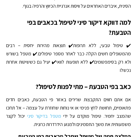
הסינית, איברים האחראים על וויסות אנרגיית הכיווץ והרפיה בגוף.
למה דווקא דיקור סיני לטיפול בכאבים בפי
הטבעת?
✔️ טיפול טבעי, ללא תרופות✔️ תוצאות מהירות יחסית – רבים
מהמטופלים חשים הקלה כבר לאחר מספר טיפולים.✔️ מטפל בשורש
ולא רק בסימפטומים✔️ ללא תופעות לוואי✔️ יעיל גם כששיטות אחרות
נכשלו
כאב בפי הטבעת – מתי לפנות לטיפול?
אם אתם חווים התקבצות שרירים באזור פי הטבעת, כאבים חדים
פתאומיים, תחושת לחץ פנימי או אי נוחות שחוזרת על עצמה – אל תחכו
שהמצב יחמיר. טיפול מוקדם על ידי
מטפל בדיקור סיני
יכול לקצר
משמעותית את משך התסמינים ולמנוע הידרדרות כרונית.
המלצה חמה של מטופל שסבל מכאבים בפי הטבעת