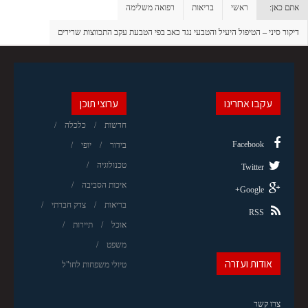
אתם כאן:
ראשי
בריאות
רפואה משלימה
דיקור סיני – הטיפול היעיל והטבעי נגד כאב בפי הטבעת עקב התכווצות שרירים
עקבו אחרינו
ערוצי תוכן
חדשות
כלכלה
Facebook
בידור
יופי
טכנולוגיה
Twitter
איכות הסביבה
Google+
בריאות
צדק חברתי
RSS
אוכל
תיירות
משפט
אודות ועזרה
טיולי משפחות לחו"ל
צרו קשר