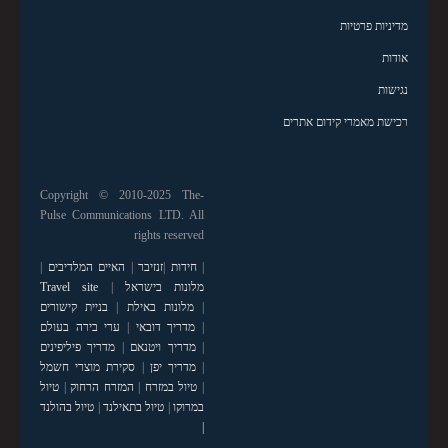
מדיניות פרטיות
אודות
נגישות
רכישת מאמרי קידום אתרים
Copyright © 2010-2025 The-
Pulse Communications LTD. All
rights reserved
|
חידות
|
זנזיבר
|
האיים המלדיבים
|
מלונות בישראל
|
Travel site
|
מלונות באילת
|
בניית קישורים
|
מדריך דובאי
|
ערי בירה בעולם
|
מדריך ויטנאם
|
מדריך פיליפינים
|
מדריך יפן
|
סקירת מוצרי חשמל
|
טיול במזרח
|
המזרח הרחוק
|
טיול
במרוקו
|
טיול בתאילנד
|
טיול בהולנד
|