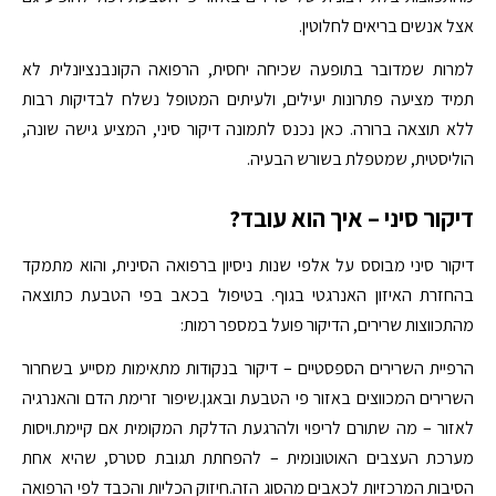
אצל אנשים בריאים לחלוטין.
למרות שמדובר בתופעה שכיחה יחסית, הרפואה הקונבנציונלית לא
תמיד מציעה פתרונות יעילים, ולעיתים המטופל נשלח לבדיקות רבות
ללא תוצאה ברורה. כאן נכנס לתמונה דיקור סיני, המציע גישה שונה,
הוליסטית, שמטפלת בשורש הבעיה.
דיקור סיני – איך הוא עובד?
דיקור סיני מבוסס על אלפי שנות ניסיון ברפואה הסינית, והוא מתמקד
בהחזרת האיזון האנרגטי בגוף. בטיפול בכאב בפי הטבעת כתוצאה
מהתכווצות שרירים, הדיקור פועל במספר רמות:
הרפיית השרירים הספסטיים – דיקור בנקודות מתאימות מסייע בשחרור
השרירים המכווצים באזור פי הטבעת ובאגן.שיפור זרימת הדם והאנרגיה
לאזור – מה שתורם לריפוי ולהרגעת הדלקת המקומית אם קיימת.ויסות
מערכת העצבים האוטונומית – להפחתת תגובת סטרס, שהיא אחת
הסיבות המרכזיות לכאבים מהסוג הזה.חיזוק הכליות והכבד לפי הרפואה