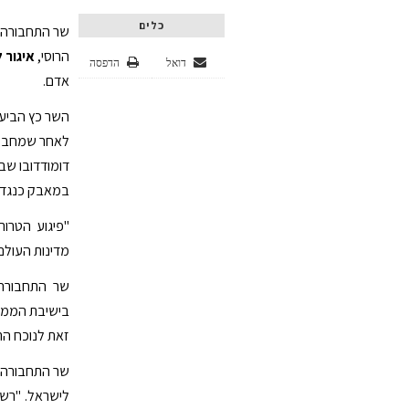
כלים
שר התחבורה 
הרוסי,
איגור ל
דואל
הדפסה
אדם.
השר כץ הביע 
לאחר שמחבל 
דומודדובו שב
במאבק כנגד 
"פיגוע הטרו
מדינות העולם
שר התחבור
בישיבת הממש
זאת לנוכח הת
שר התחבורה ה
לישראל. "רש