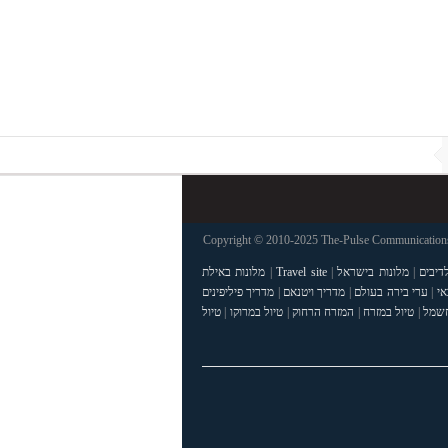
Copyright © 2010-2025 The-Pulse Communications 
דיבים
|
מלונות בישראל
|
Travel site
|
מלונות באילת
אי
|
ערי בירה בעולם
|
מדריך ויטנאם
|
מדריך פיליפינים
חשמל
|
טיול במזרח
|
המזרח הרחוק
|
טיול במרוקו
|
טיול