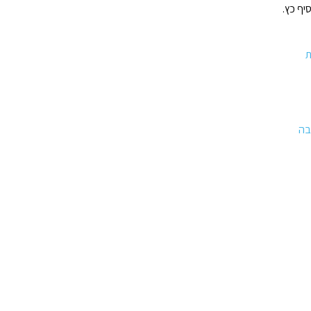
יף כץ.
ת
בה