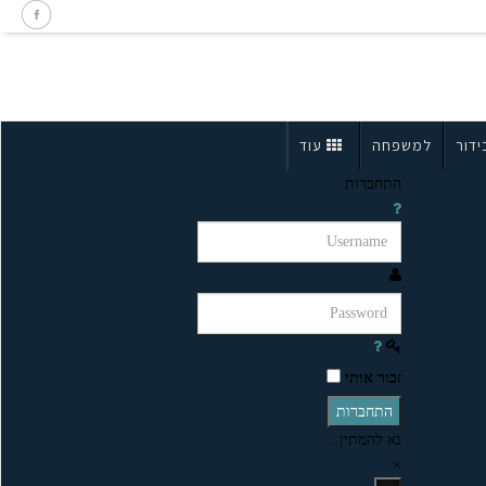
ידור
למשפחה
עוד
התחברות
זכור אותי
התחברות
נא להמתין...
×