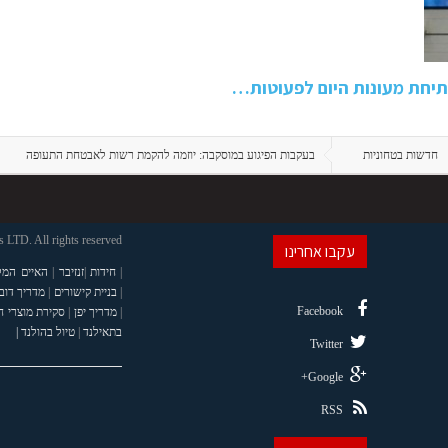
תיחת מעונות היום לפעוטות…
חדשות בטחוניות
בעקבות הפיגוע במוסקבה: יוזמה להקמת רשות לאבטחת התעופה
LTD. All rights reserved
עקבו אחרינו
|
חידות
|
זנזיבר
|
האיים המל
|
בניית קישורים
|
מדריך דוב
Facebook
|
מדריך יפן
|
סקירת מוצרי 
בתאילנד
|
טיול בהולנד |
Twitter
Google+
RSS