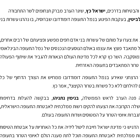
והבטיחות בדרכים,
ישראל כץ
, שיגר הערב מברק תנחומים לשר התחבורה
ביטין
, בעקבות הפיגוע בנמל התעופה דומודדובו שברוסיה, בו נהרגו עשרות בני
את צערו על מותם של עשרות בני אדם חפים מפשע ופציעתם של רבים אחרים,
מתאבד פוצץ את עצמו באולם הנוסעים הנכנסים של נמל התעופה הבינלאומי
מוסקבה. השר כץ קרא לכל מדינות העולם הנאורות להגביר את שיתוף הפעולה
טרור המתאבדים בתעופה האזרחית.
ר הרצחני שאירע בנמל התעופה דומודדובו ממחיש את הצורך הדחוף של כל
 להילחם ללא כל פשרות בטרור הקיצוני", אמר כץ.
ה פנה הערב לראש הממשלה,
בנימין נתניהו
, בבקשה להעלות בדחיפות
לה הקרובה את הצעתו להקים רשות ממלכתית לאבטחת התעופה הישראלית,
גברות איומי הטרור על המטוסים ושדות התעופה בעולם.
דגיש כי מדינת ישראל חייבת ליטול לידיה את כל האחריות על אבטחת הטיסות
ות ממלכתית לאבטחת התעופה תוכל לתת מענה הולם לאיומי הטרור בתעופה