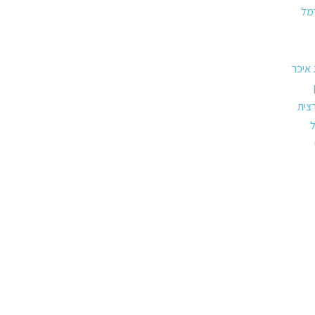
מל
 איכר
רצית