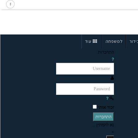
ידור
למשפחה
עוד
התחברות
זכור אותי
התחברות
נא להמתין...
×