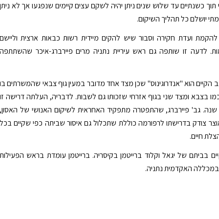
 תוך כשנתיים עד שלוש שנים ניתן יהיה לשקם עצים קיימים שנפגעו אך לא ניתן
מתי יושלם כל תהליך השיקום.
הקמת ועדת חקירה וסבור שיש להקים מיידית רשות כבאות ארצית וליישם
ות. לדעה זו שותפה גם ראש עיריית נתניה מרים פיירברג-איכר שהשתתפה
הקיים הוא "אנדרוגינוס" שכן מצד אחד מדובר במעין גוף צבאי שהמשרתים בו
כמו בצבא ומצד שני בגוף אזרחי שזכותו גם לשבות. לדבריה, העלתה דרישה זו
בר לפני 15 שנה. גב' פיירברג, שהתפטרה מתפקיד האחראית לשיקום האנושי של האסון,
וצר צודק בדרישתו לרפורמה כוללת שתכלול גם איסור שביתה כפי שקיים בכל
צלת חיים.
 בביתם של יגאל וקלוד ברייטמן בקיסריה. ברייטמן עומדת בראש הפעילות
במכללה האקדמית נתניה.