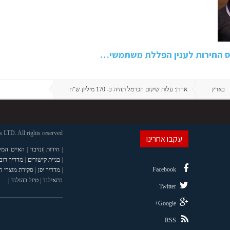
ס החירות לענין הפללת משתמשי…
בארץ
ארדן: עלות שיקום הכרמל תהיה כ- 170 מיליון ש"ח
LTD. All rights reserved
עקבו אחרינו
|
חידות
|
זנזיבר
|
האיים המל
|
בניית קישורים
|
מדריך דוב
Facebook
|
מדריך יפן
|
סקירת מוצרי 
בתאילנד
|
טיול בהולנד |
Twitter
Google+
RSS