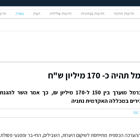
חדשות החינוך
חדשות בטחוניות
חדשות פליליות
דעות
בארץ
חדשו
 170 מיליון ש"ח
הנזק שנגרם לסביבה בשרפה בכרמל מוערך בין 150 ל-170 מיליון ₪, כך אמר השר להגנת
ירים במכללה האקדמית נתניה
ההערכה הכספית מתייחסת לשיקום היערות, השבילים, החי-בר ומפגעי פסולת.