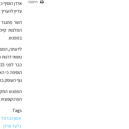
הדפסה
ארדן הוסיף כי
עדיין להעריך 
השר מתנגד ל
המלצות קיימ
במפגש.
לדעתה, המצב 
נושאי דרגות 
כ
הוסיפה כי הא
גוף העוסק בה
המפגש התקיים
הפרנקופונית 
Tags:
אסון הכרמל
גלעד ארדן