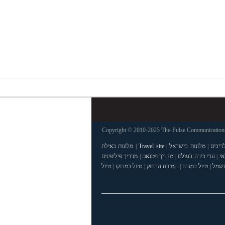
Copyright © 2010-2025 The-Pulse Communications 
דיבים
|
מלונות בישראל
|
Travel site
|
מלונות באילת
אי
|
ערי בירה בעולם
|
מדריך ויטנאם
|
מדריך פיליפינים
חשמל
|
טיול במזרח
|
המזרח הרחוק
|
טיול במרוקו
|
טיול