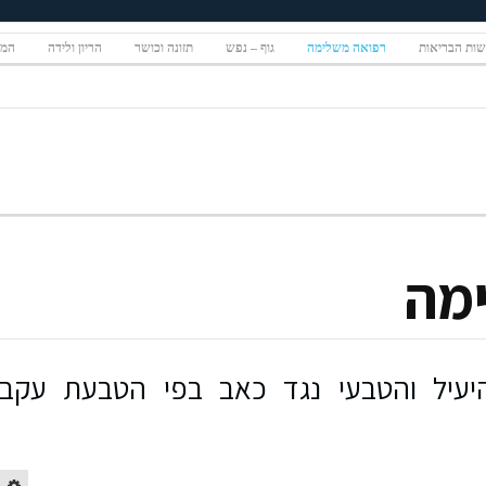
ות הבריאות
רפואה משלימה
גוף – נפש
תזונה וכושר
הריון ולידה
המגז
מה
היעיל והטבעי נגד כאב בפי הטבעת עקב