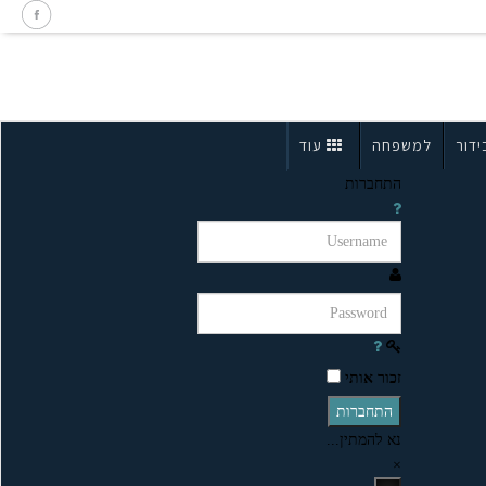
ידור
למשפחה
עוד
התחברות
זכור אותי
התחברות
נא להמתין...
×