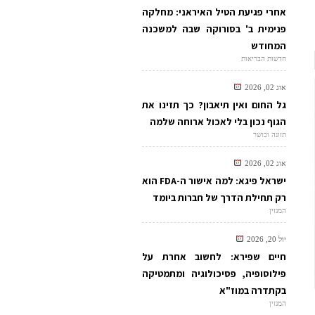
אחרי פגיעת הטיל האיראני: מחלקה
פנימית ב' בסורוקה שבה למשכנה
המחודש
חדשות הבריאות
אוג 02, 2026
גל החום ואין תיאבון? כך תזינו את
הגוף נכון בלי לאכול ארוחה שלמה
תזונה וכושר
אוג 02, 2026
ישראל פיגא: למה אישור ה-FDA הוא
רק תחילת הדרך של חברות ביומד
המגזין
יול 20, 2026
חיים שפירא: לחשוב אחרת על
פילוסופיה, פסיכולוגיה ומתמטיקה
בקתדרה במוז"א
המגזין