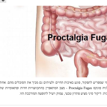
מי שמפריע לתפקוד, פוגע באיכות החיים ולעיתים גם מביך את הסובלים מהם. אחת
הסיבות השכיחות לכאבים כאלו היא פרוקטלגיה פוגקס Proctalgia Fugax - מצב המתאפיין בהתכווצויות חדות ופתאומיות של
 דיקור סיני מציע פתרון טבעי, עמוק ויעיל לתופעה המורכבת הזו.