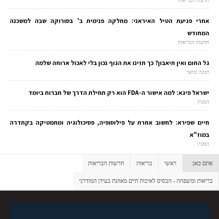
חדשות הבריאות
אחרי פגיעת הטיל האיראני: מחלקה פנימית ב' בסורוקה שבה למשכנה
המחודש
חדשות הבריאות
גל החום ואין תיאבון? כך תזינו את הגוף נכון בלי לאכול ארוחה שלמה
תזונה וכושר
ישראל פיגא: למה אישור ה-FDA הוא רק תחילת הדרך של חברות ביומד
המגזין
חיים שפירא: לחשוב אחרת על פילוסופיה, פסיכולוגיה ומתמטיקה בקתדרה
במוז"א
המגזין
אתם כאן:
ראשי
בריאות
חדשות הבריאות
בריאות ומשפחה - הבסיס לאיכות חיים מאוזנת בעידן המודרני