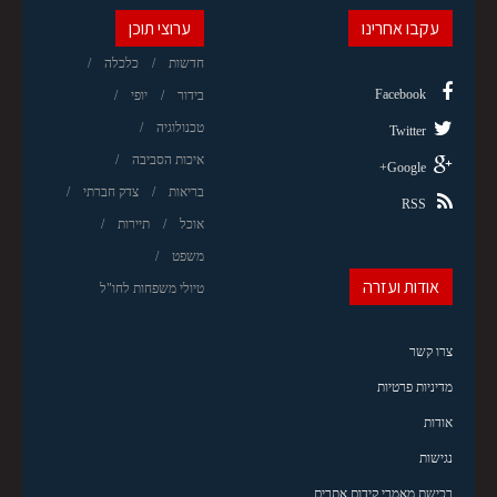
עקבו אחרינו
ערוצי תוכן
חדשות
כלכלה
Facebook
בידור
יופי
טכנולוגיה
Twitter
איכות הסביבה
Google+
בריאות
צדק חברתי
RSS
אוכל
תיירות
משפט
אודות ועזרה
טיולי משפחות לחו"ל
צרו קשר
מדיניות פרטיות
אודות
נגישות
רכישת מאמרי קידום אתרים