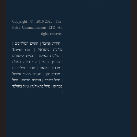
Copyright © 2010-2025 The-
Pulse Communications LTD. All
rights reserved
|
חידות
|
זנזיבר
|
האיים המלדיבים
|
מלונות בישראל
|
Travel site
|
מלונות באילת
|
בניית קישורים
|
מדריך דובאי
|
ערי בירה בעולם
|
מדריך ויטנאם
|
מדריך פיליפינים
|
מדריך יפן
|
סקירת מוצרי חשמל
|
טיול במזרח
|
המזרח הרחוק
|
טיול
במרוקו
|
טיול בתאילנד
|
טיול בהולנד
|