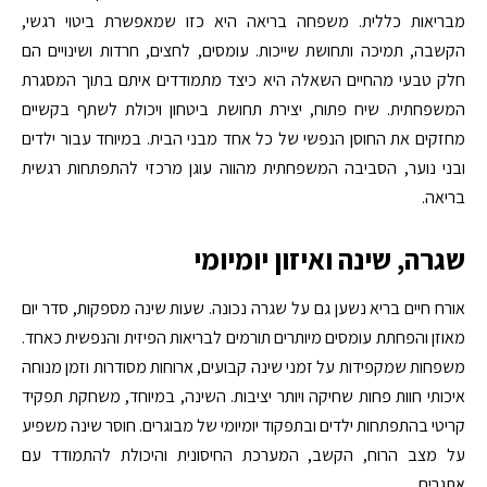
מבריאות כללית. משפחה בריאה היא כזו שמאפשרת ביטוי רגשי,
הקשבה, תמיכה ותחושת שייכות. עומסים, לחצים, חרדות ושינויים הם
חלק טבעי מהחיים השאלה היא כיצד מתמודדים איתם בתוך המסגרת
המשפחתית. שיח פתוח, יצירת תחושת ביטחון ויכולת לשתף בקשיים
מחזקים את החוסן הנפשי של כל אחד מבני הבית. במיוחד עבור ילדים
ובני נוער, הסביבה המשפחתית מהווה עוגן מרכזי להתפתחות רגשית
בריאה.
שגרה, שינה ואיזון יומיומי
אורח חיים בריא נשען גם על שגרה נכונה. שעות שינה מספקות, סדר יום
מאוזן והפחתת עומסים מיותרים תורמים לבריאות הפיזית והנפשית כאחד.
משפחות שמקפידות על זמני שינה קבועים, ארוחות מסודרות וזמן מנוחה
איכותי חוות פחות שחיקה ויותר יציבות. השינה, במיוחד, משחקת תפקיד
קריטי בהתפתחות ילדים ובתפקוד יומיומי של מבוגרים. חוסר שינה משפיע
על מצב הרוח, הקשב, המערכת החיסונית והיכולת להתמודד עם
אתגרים.